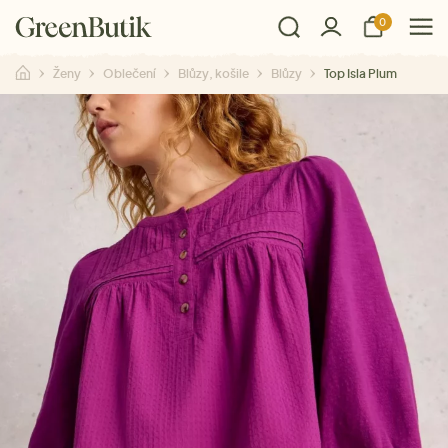
0
Ženy
Oblečení
Blůzy, košile
Blůzy
Top Isla Plum