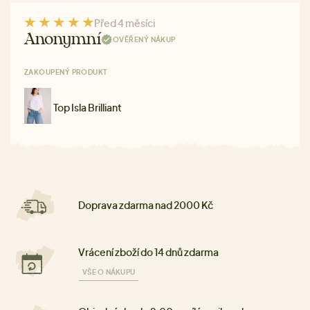
Před 4 měsíci
Anonymní
OVĚŘENÝ NÁKUP
ZAKOUPENÝ PRODUKT
Top Isla Brilliant
Doprava zdarma nad 2000 Kč
Vrácení zboží do 14 dnů zdarma
VŠE O NÁKUPU