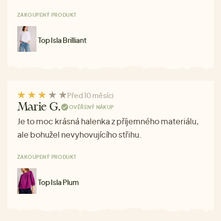
ZAKOUPENÝ PRODUKT
Top Isla Brilliant
Před 10 měsíci
Marie G.
OVĚŘENÝ NÁKUP
Je to moc krásná halenka z příjemného materiálu,
ale bohužel nevyhovujícího střihu.
ZAKOUPENÝ PRODUKT
Top Isla Plum