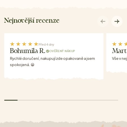
Nejnovější recenze
Před 4 dny
Bohumila R.
Mart
OVĚŘENÝ NÁKUP
Rychlé doručení, nakupují zde opakovaně a jsem
Vše v ne
spokojená. 😀