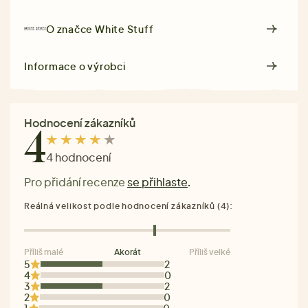
O značce
White Stuff
Informace o výrobci
Hodnocení zákazníků
4
4 hodnocení
Pro přidání recenze
se přihlaste
.
Reálná velikost podle hodnocení zákazníků (4):
Příliš malé
Akorát
Příliš velké
5
2
4
0
3
2
2
0
1
0