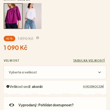
1 890 Kč
42 %
1 090 Kč
VELIKOST
TABULKA VELIKOSTÍ
Vyberte si velikost
Velikost sedí:
akorát
4 HODNOCENÍ
Vyprodaný: Pohlídat dostupnost?