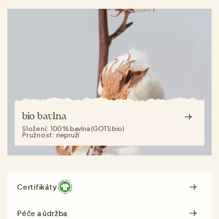
bio bavlna
Složení:
100 % bavlna (GOTS bio)
Pružnost:
nepruží
Certifikáty
Péče a údržba