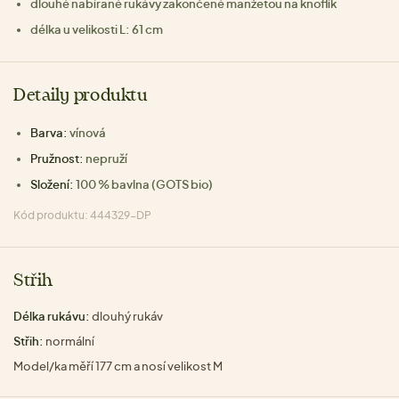
dlouhé nabírané rukávy zakončené manžetou na knoflík
délka u velikosti L: 61 cm
Detaily produktu
Barva:
vínová
Pružnost:
nepruží
Složení:
100 % bavlna (GOTS bio)
Kód produktu: 444329-DP
Střih
Délka rukávu:
dlouhý rukáv
Střih:
normální
Model/ka měří 177 cm a nosí velikost M