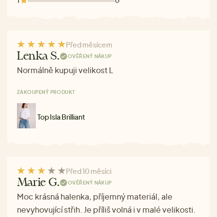
Před měsícem
Lenka S.
OVĚŘENÝ NÁKUP
Normálně kupuji velikost L
ZAKOUPENÝ PRODUKT
Top Isla Brilliant
Před 10 měsíci
Marie G.
OVĚŘENÝ NÁKUP
Moc krásná halenka, příjemný materiál, ale
nevyhovující střih. Je příliš volná i v malé velikosti.