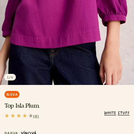
1
/
6
SLEVA
Top Isla Plum
(4)
BARVA:
VÍNOVÁ