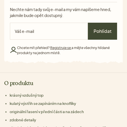
Nechte nám tady svůj e-mail a my vám napíšeme hned,
jakmile bude opět dostupný.
Pohlídat
Chcete mít přehled?
Registruje se
a mějte všechny hlídané
produkty na jednom místě.
O produktu
krásný vzdušný top
kulatý výstřih se zapínáním na knoflíky
originální řasení v přední části a na zádech
zdobné detaily