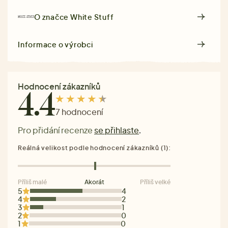
O značce
White Stuff
Informace o výrobci
Hodnocení zákazníků
4.4
7 hodnocení
Pro přidání recenze
se přihlaste
.
Reálná velikost podle hodnocení zákazníků (1):
Příliš malé
Akorát
Příliš velké
5
4
4
2
3
1
2
0
1
0