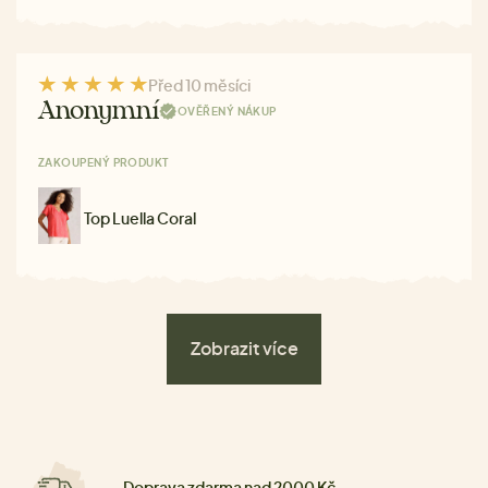
Před 10 měsíci
Anonymní
OVĚŘENÝ NÁKUP
ZAKOUPENÝ PRODUKT
Top Luella Coral
Zobrazit více
Doprava zdarma nad 2000 Kč