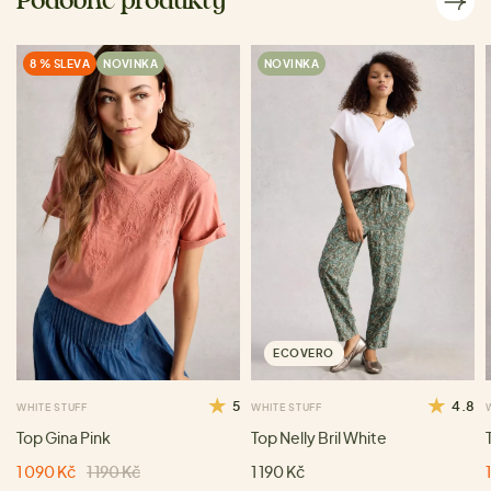
Podobné produkty
8 % SLEVA
NOVINKA
NOVINKA
ECOVERO
5
4.8
WHITE STUFF
WHITE STUFF
Top Gina Pink
Top Nelly Bril White
1 090 Kč
1 190 Kč
1 190 Kč