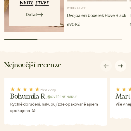
WHITE STUFF
Detail
Dvojbalení boxerek Hove Black
690 Kč
Nejnovější recenze
Před 2 dny
Bohumila R.
Mart
OVĚŘENÝ NÁKUP
Rychlé doručení, nakupují zde opakovaně a jsem
Vše v ne
spokojená. 😀