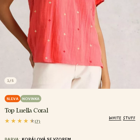
1
/
5
SLEVA
NOVINKA
Top Luella Coral
(7)
BARVA:
KORÁLOVÁ SE VZOREM