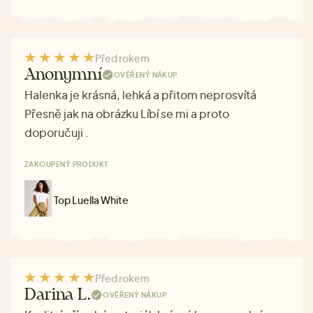
Před rokem
Anonymní
OVĚŘENÝ NÁKUP
Halenka je krásná, lehká a přitom neprosvítá
Přesně jak na obrázku Líbí se mi a proto
doporučuji .
ZAKOUPENÝ PRODUKT
Top Luella White
Před rokem
Darina L.
OVĚŘENÝ NÁKUP