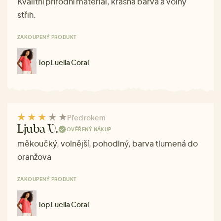
Kvalitní přírodní materiál, krásná barva a volný
střih.
ZAKOUPENÝ PRODUKT
Top Luella Coral
Před rokem
Ljuba V.
OVĚŘENÝ NÁKUP
měkoučký, volnější, pohodlný, barva tlumená do
oranžova
ZAKOUPENÝ PRODUKT
Top Luella Coral