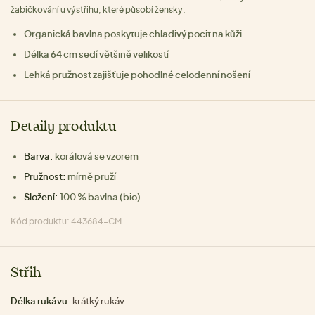
žabičkování u výstřihu, které působí žensky.
Organická bavlna poskytuje chladivý pocit na kůži
Délka 64 cm sedí většině velikostí
Lehká pružnost zajišťuje pohodlné celodenní nošení
Detaily produktu
Barva:
korálová se vzorem
Pružnost:
mírně pruží
Složení:
100 % bavlna (bio)
Kód produktu: 443684-CM
Střih
Délka rukávu:
krátký rukáv