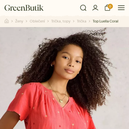
0
Ženy
Oblečení
Trička, topy
Trička
Top Luella Coral