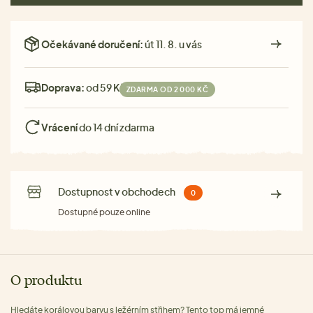
Očekávané doručení:
út 11. 8. u vás
Doprava:
od 59 Kč
ZDARMA OD 2 000 KČ
Vrácení
do 14 dní zdarma
Dostupnost v obchodech
0
Dostupné pouze online
O produktu
Hledáte korálovou barvu s ležérním střihem? Tento top má jemné