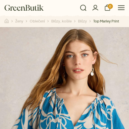
0
Ženy
Oblečení
Blůzy, košile
Blůzy
Top Marley Print