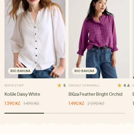
BIO BAVLNA
BIO BAVLNA
5
4.6
WHITE STUFF
SEASALT CORNWALL
Košile Daisy White
Blůza Feather Bright Orchid
1 390 Kč
1 490 Kč
1 490 Kč
2 090 Kč