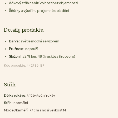
Áčkový střih nabízí volnost bez objemnosti
Šňůrky u výstřihu pro jemné doladění
Detaily produktu
Barva:
světle modrá se vzorem
Pružnost:
nepruží
Složení:
52 % len, 48 % viskóza (Ecovero)
Kód produktu: 442786-BP
Střih
Délka rukávu:
tříčtvrteční rukáv
Střih:
normální
Model/ka měří 177 cm a nosí velikost M