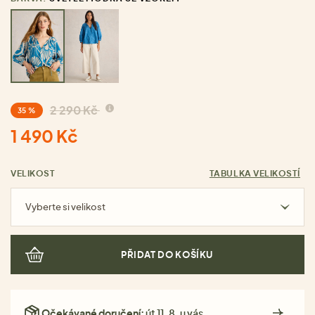
2 290 Kč
35 %
1 490 Kč
VELIKOST
TABULKA VELIKOSTÍ
Vyberte si velikost
PŘIDAT DO KOŠÍKU
Očekávané doručení:
út 11. 8. u vás