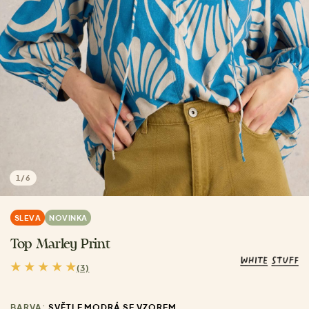
1
/
6
SLEVA
NOVINKA
Top Marley Print
(3)
BARVA:
SVĚTLE MODRÁ SE VZOREM