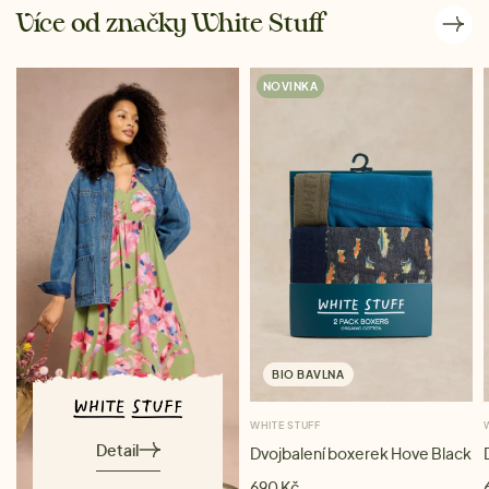
Více od značky White Stuff
NOVINKA
BIO BAVLNA
WHITE STUFF
Detail
Dvojbalení boxerek Hove Black
690 Kč