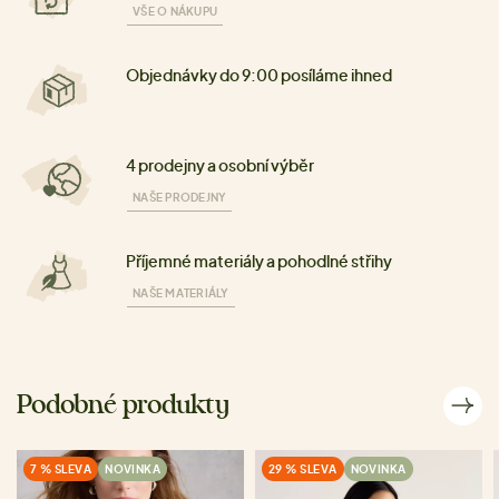
VŠE O NÁKUPU
Objednávky do 9:00 posíláme ihned
4 prodejny a osobní výběr
NAŠE PRODEJNY
Příjemné materiály a pohodlné střihy
NAŠE MATERIÁLY
Podobné produkty
7 % SLEVA
NOVINKA
29 % SLEVA
NOVINKA