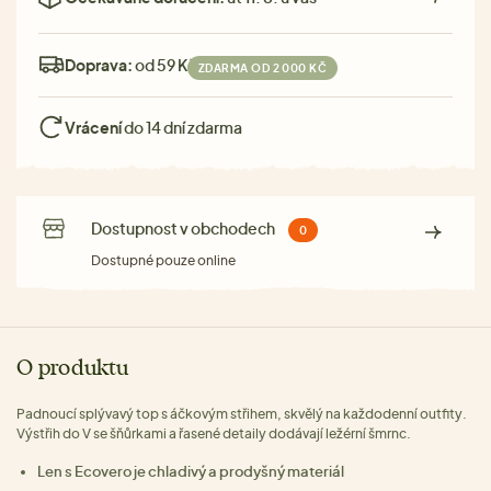
Doprava:
od 59 Kč
ZDARMA OD 2 000 KČ
Vrácení
do 14 dní zdarma
Dostupnost v obchodech
0
Dostupné pouze online
O produktu
Padnoucí splývavý top s áčkovým střihem, skvělý na každodenní outfity.
Výstřih do V se šňůrkami a řasené detaily dodávají ležérní šmrnc.
Len s Ecovero je chladivý a prodyšný materiál