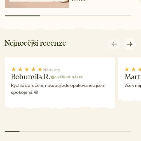
Nejnovější recenze
Před 2 dny
Bohumila R.
Mart
OVĚŘENÝ NÁKUP
Rychlé doručení, nakupují zde opakovaně a jsem
Vše v ne
spokojená. 😀