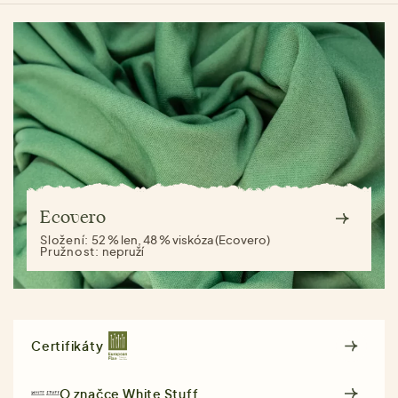
Ecovero
Složení:
52 % len, 48 % viskóza (Ecovero)
Pružnost:
nepruží
Certifikáty
O značce
White Stuff