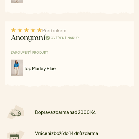
Před rokem
Anonymní
OVĚŘENÝ NÁKUP
ZAKOUPENÝ PRODUKT
Top Marley Blue
Doprava zdarma nad 2000 Kč
Vrácení zboží do 14 dnů zdarma