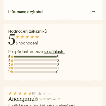
Informace o výrobci
Hodnocení zákazníků
5
3 hodnocení
Pro přidání recenze
se přihlaste
.
5
3
4
0
3
0
2
0
1
0
Před rokem
Anonymní
OVĚŘENÝ NÁKUP
Skvělá barva, skvělá látka, krásný styl