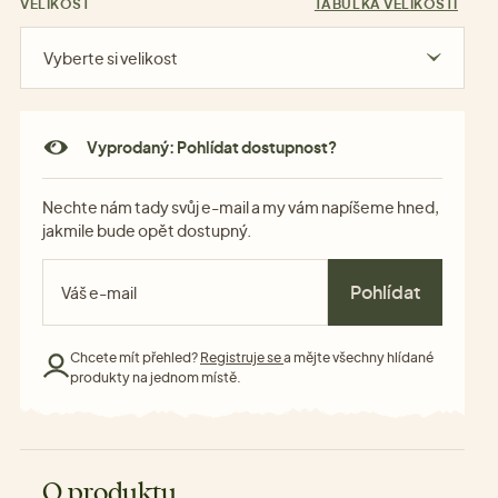
VELIKOST
TABULKA VELIKOSTÍ
Vyberte si velikost
Vyprodaný: Pohlídat dostupnost?
Nechte nám tady svůj e-mail a my vám napíšeme hned,
jakmile bude opět dostupný.
Pohlídat
Chcete mít přehled?
Registruje se
a mějte všechny hlídané
produkty na jednom místě.
O produktu