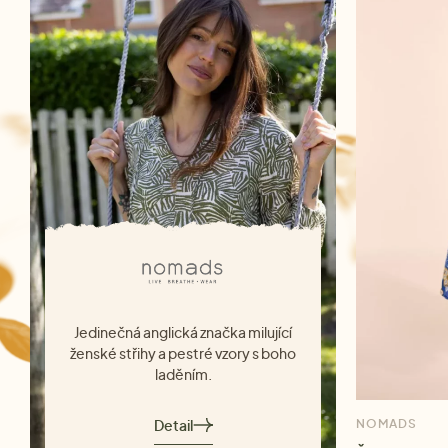
Jedinečná anglická značka milující
ženské střihy a pestré vzory s boho
laděním.
Detail
NOMADS