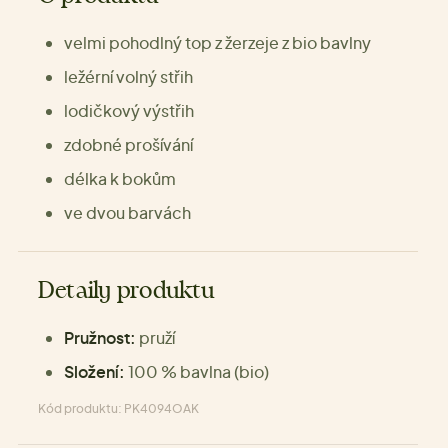
velmi pohodlný top z žerzeje z bio bavlny
ležérní volný střih
lodičkový výstřih
zdobné prošívání
délka k bokům
ve dvou barvách
Detaily produktu
Pružnost:
pruží
Složení:
100 % bavlna (bio)
Kód produktu: PK4094OAK