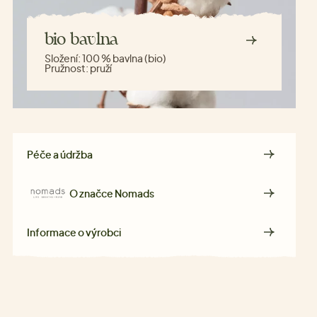
bio bavlna
Složení:
100 % bavlna (bio)
Pružnost:
pruží
Péče a údržba
O značce
Nomads
Informace o výrobci