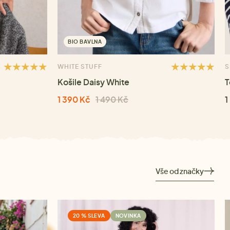
BIO BAVLNA
WHITE STUFF
S
Košile Daisy White
T
1 390 Kč
1 490 Kč
1
Vše od značky
20 % SLEVA
NOVINKA