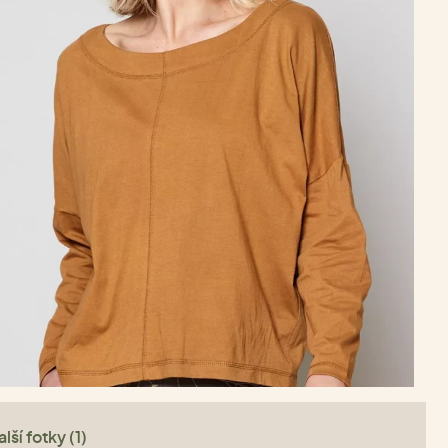
lší fotky (1)