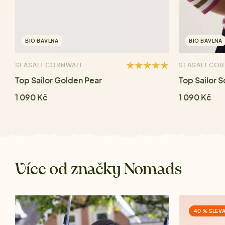
BIO BAVLNA
BIO BAVLNA
SEASALT CORNWALL
SEASALT CO
Top Sailor Golden Pear
Top Sailor S
1 090 Kč
1 090 Kč
Více od značky Nomads
40 % SLEV