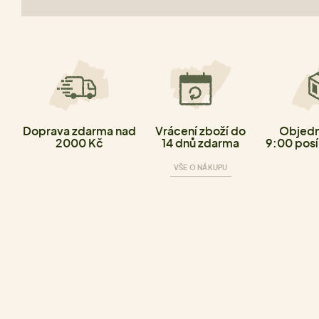
Doprava zdarma nad
Vrácení zboží do
Objedn
2000 Kč
14 dnů zdarma
9:00 posí
VŠE O NÁKUPU