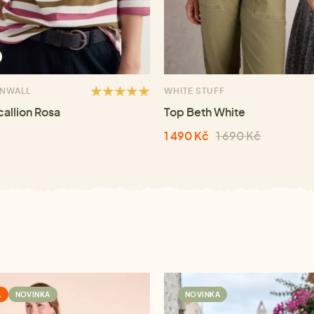
RNWALL
WHITE STUFF
callion Rosa
Top Beth White
1 490 Kč
1 690 Kč
A
NOVINKA
NOVINKA