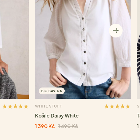
BIO BAVLNA
WHITE STUFF
S
Košile Daisy White
T
1 390 Kč
1 490 Kč
1