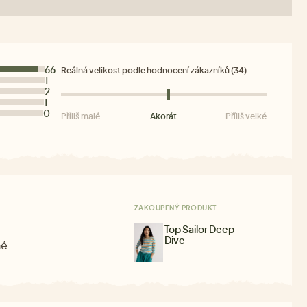
66
Reálná velikost podle hodnocení zákazníků (34):
1
2
1
0
Příliš malé
Akorát
Příliš velké
ZAKOUPENÝ PRODUKT
Top Sailor Deep
Dive
né