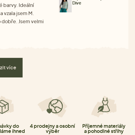
Dive
é barvy. Ideální
 a vzala jsem M.
to dobře. Jsem velmi
zit více
ávky do
4 prodejny a osobní
Příjemné materiály
láme ihned
výběr
a pohodlné střihy