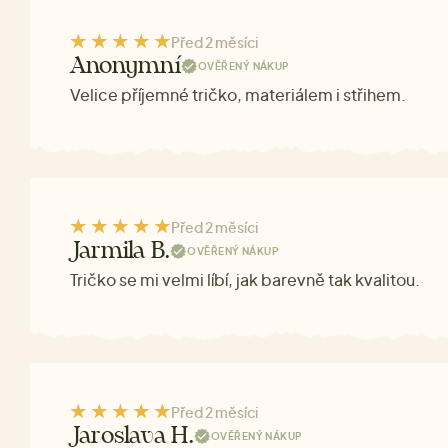
Před 2 měsíci
Anonymní
OVĚŘENÝ NÁKUP
Velice příjemné tričko, materiálem i střihem.
Před 2 měsíci
Jarmila B.
OVĚŘENÝ NÁKUP
Tričko se mi velmi líbí, jak barevně tak kvalitou.
Před 2 měsíci
Jaroslava H.
OVĚŘENÝ NÁKUP