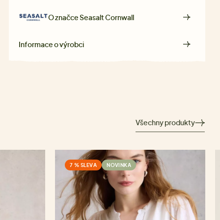
O značce
Seasalt Cornwall
Informace o výrobci
Všechny produkty
7 % SLEVA
NOVINKA