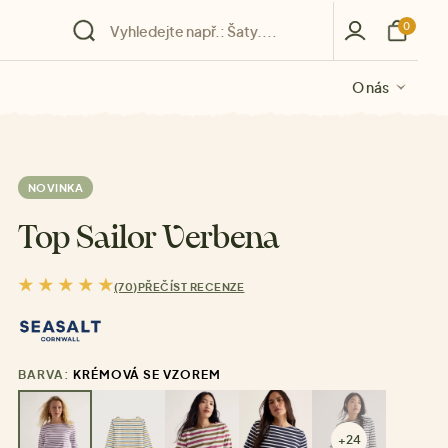
0
O nás
O nás
O nás
O nás
O nás
NOVINKA
Top Sailor Verbena
(70)
PŘEČÍST RECENZE
BARVA:
KRÉMOVÁ SE VZOREM
+24