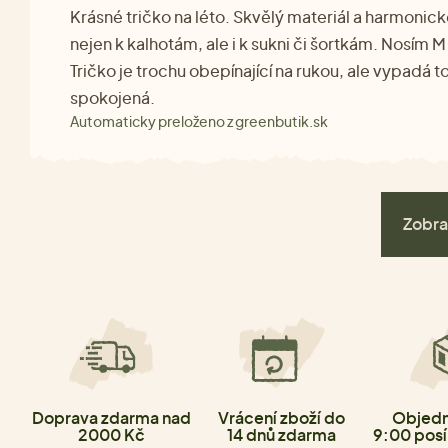
Krásné tričko na léto. Skvělý materiál a harmonick
nejen k kalhotám, ale i k sukni či šortkám. Nosím M
Tričko je trochu obepínající na rukou, ale vypadá 
spokojená.
Automaticky preloženo z greenbutik.sk
Zobra
Doprava zdarma nad
Vrácení zboží do
Objedn
2000 Kč
14 dnů zdarma
9:00 posí