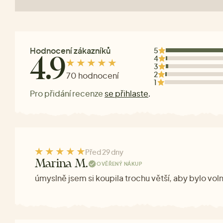
Hodnocení zákazníků
5
4
4.9
3
2
70 hodnocení
1
Pro přidání recenze
se přihlaste
.
Před 29 dny
Marina M.
OVĚŘENÝ NÁKUP
úmyslně jsem si koupila trochu větší, aby bylo vol