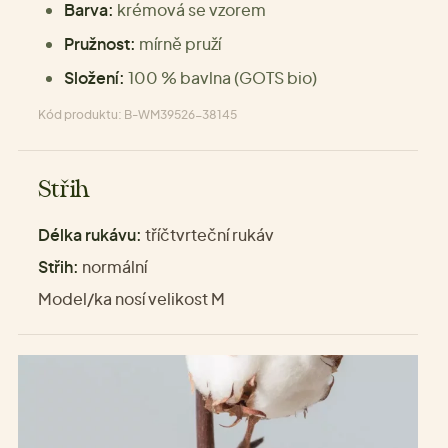
Barva:
krémová se vzorem
Pružnost:
mírně pruží
Složení:
100 % bavlna (GOTS bio)
Kód produktu: B-WM39526-38145
Střih
Délka rukávu:
tříčtvrteční rukáv
Střih:
normální
Model/ka nosí velikost M