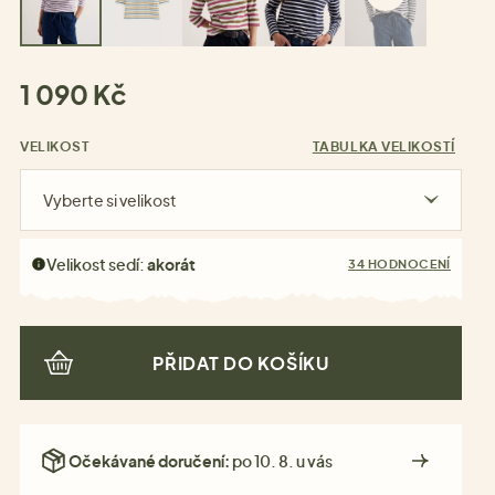
1 090 Kč
VELIKOST
TABULKA VELIKOSTÍ
Vyberte si velikost
Velikost sedí:
akorát
34 HODNOCENÍ
PŘIDAT DO KOŠÍKU
Očekávané doručení:
po 10. 8. u vás