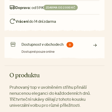
Doprava:
od 59 Kč
ZDARMA OD 2 000 KČ
Vrácení
do 14 dní zdarma
Dostupnost v obchodech
0
Dostupné pouze online
O produktu
Pruhovaný top v uvolněném střihu přináší
nenucenou eleganci do každodenních dnů.
Tříčtvrteční rukávy dělají z tohoto kousku
univerzální volbu pro různé příležitosti.