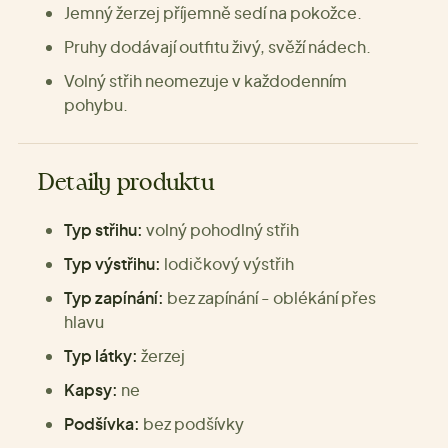
Jemný žerzej příjemně sedí na pokožce.
Pruhy dodávají outfitu živý, svěží nádech.
Volný střih neomezuje v každodenním
pohybu.
Detaily produktu
Typ střihu:
volný pohodlný střih
Typ výstřihu:
lodičkový výstřih
Typ zapínání:
bez zapínání - oblékání přes
hlavu
Typ látky:
žerzej
Kapsy:
ne
Podšívka:
bez podšívky