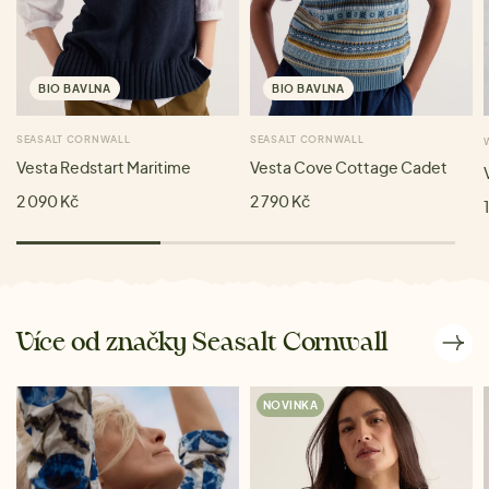
BIO BAVLNA
BIO BAVLNA
SEASALT CORNWALL
SEASALT CORNWALL
Vesta Redstart Maritime
Vesta Cove Cottage Cadet
2 090 Kč
2 790 Kč
Více od značky Seasalt Cornwall
NOVINKA