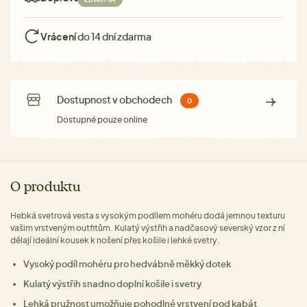
Vrácení
do 14 dní zdarma
Dostupnost v obchodech
0
Dostupné pouze online
O produktu
Hebká svetrová vesta s vysokým podílem mohéru dodá jemnou texturu
vašim vrstveným outfitům. Kulatý výstřih a nadčasový severský vzor z ní
dělají ideální kousek k nošení přes košile i lehké svetry.
Vysoký podíl mohéru pro hedvábně měkký dotek
Kulatý výstřih snadno doplní košile i svetry
Lehká pružnost umožňuje pohodlné vrstvení pod kabát