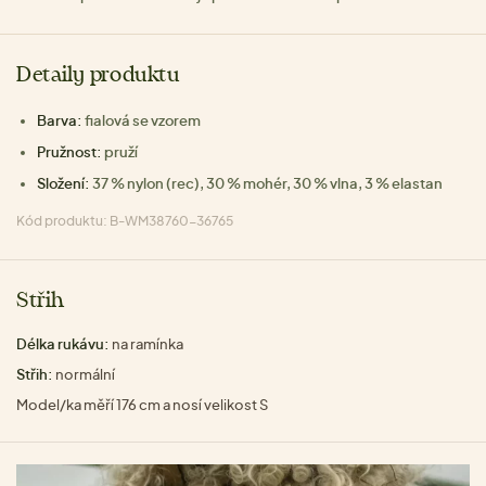
Detaily produktu
Barva:
fialová se vzorem
Pružnost:
pruží
Složení:
37 % nylon (rec), 30 % mohér, 30 % vlna, 3 % elastan
Kód produktu: B-WM38760-36765
Střih
Délka rukávu:
na ramínka
Střih:
normální
Model/ka měří 176 cm a nosí velikost S