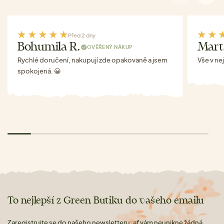
Před 2 dny
Bohumila R.
Mart
OVĚŘENÝ NÁKUP
Rychlé doručení, nakupují zde opakovaně a jsem
Vše v ne
spokojená. 😀
To nejlepší z Green Butiku do vašeho emailu
Zaregistrujte se do našeho newsletteru, ať vám neunikne žádná