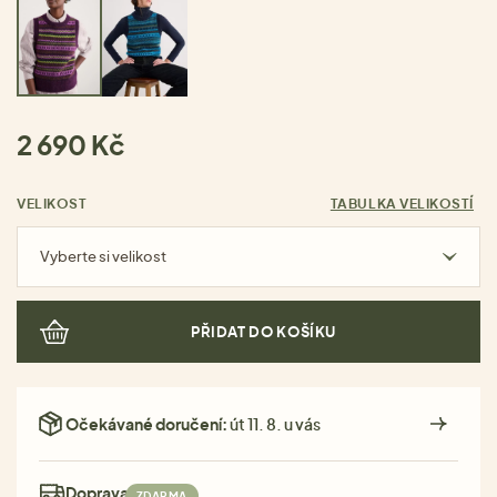
2 690 Kč
VELIKOST
TABULKA VELIKOSTÍ
Vyberte si velikost
PŘIDAT DO KOŠÍKU
Očekávané doručení:
út 11. 8. u vás
Doprava:
ZDARMA