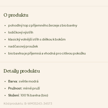
O produktu
pohodlný top z příjemného žerzeje z bio bavlny
lodičkový výstřih
klasický volnější střih s délkou k bokům
nadčasový proužek
bio bavlna je příjemná a vhodná pro citlivou pokožku
Detaily produktu
Barva:
světle modrá
Pružnost:
mírně pruží
Složení:
100 % bavlna (bio)
Kód produktu: B-WM35243-34573