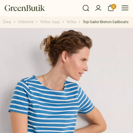
0
Ženy
Oblečení
Trička, topy
Trička
Top Sailor Breton Sailboats