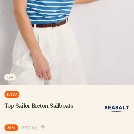
1
/
6
SLEVA
Top Sailor Breton Sailboats
990 Kč
35 %