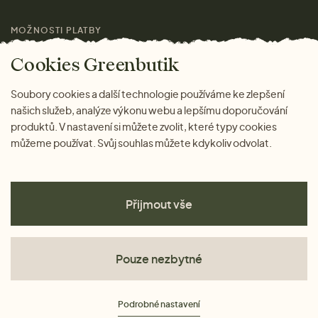
MOŽNOSTI PLATBY
Magazín
Cookies Greenbutik
Soubory cookies a další technologie používáme ke zlepšení
našich služeb, analýze výkonu webu a lepšímu doporučování
produktů. V nastavení si můžete zvolit, které typy cookies
můžeme používat. Svůj souhlas můžete kdykoliv odvolat.
Přijmout vše
Pouze nezbytné
Obchodní podmínky
Podrobné nastavení
Ochrana osobních údajů
Cookies