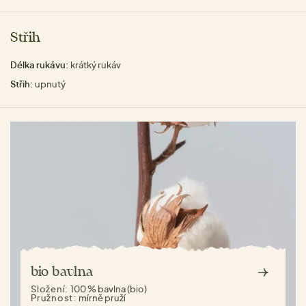
Střih
Délka rukávu:
krátký rukáv
Střih:
upnutý
bio bavlna
Složení:
100 % bavlna (bio)
Pružnost:
mírně pruží