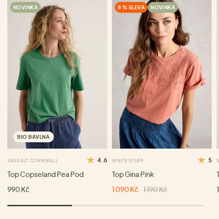
NOVINKA
8 % SLEVA
NOVINKA
BIO BAVLNA
4.6
5
SEASALT CORNWALL
WHITE STUFF
Top Copseland Pea Pod
Top Gina Pink
990 Kč
1 090 Kč
1 190 Kč