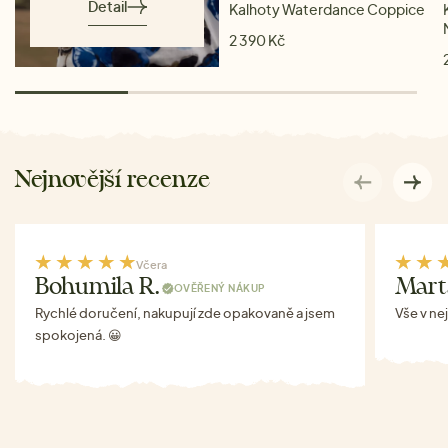
Detail
Kalhoty Waterdance Coppice
2 390 Kč
Nejnovější recenze
Včera
Bohumila R.
Mart
OVĚŘENÝ NÁKUP
Rychlé doručení, nakupují zde opakovaně a jsem
Vše v ne
spokojená. 😀