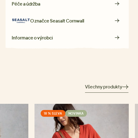
Péče a údržba
O značce
Seasalt Cornwall
Informace o výrobci
Všechny produkty
18 % SLEVA
NOVINKA