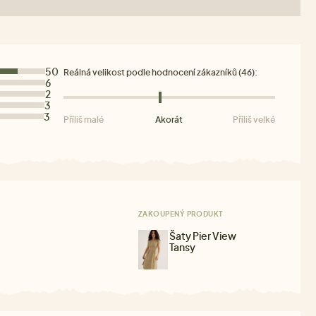
50
Reálná velikost podle hodnocení zákazníků (46):
6
2
3
3
Příliš malé
Akorát
Příliš velké
ZAKOUPENÝ PRODUKT
Šaty Pier View
Tansy