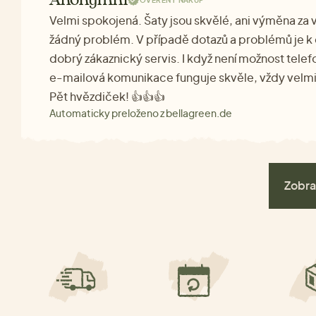
Anonymní
OVĚŘENÝ NÁKUP
Velmi spokojená. Šaty jsou skvělé, ani výměna za v
žádný problém. V případě dotazů a problémů je k 
dobrý zákaznický servis. I když není možnost tele
e-mailová komunikace funguje skvěle, vždy velmi v
Pět hvězdiček! 👍👍👍
Automaticky preloženo z bellagreen.de
Zobra