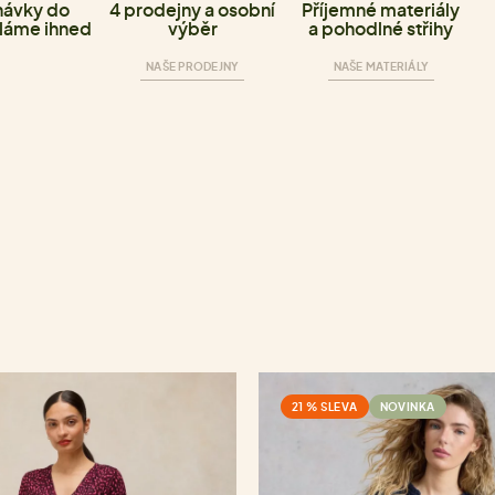
ávky do
4 prodejny a osobní
Příjemné materiály
láme ihned
výběr
a pohodlné střihy
NAŠE PRODEJNY
NAŠE MATERIÁLY
21 % SLEVA
NOVINKA