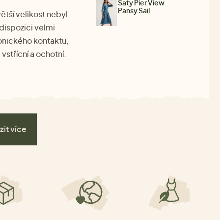
Šaty Pier View
Pansy Sail
ětší velikost nebyl
dispozici velmi
fonického kontaktu,
střícní a ochotní.
zit více