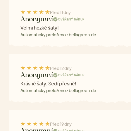
Před 11 dny
Anonymní
OVĚŘENÝ NÁKUP
Velmi hezké šaty!
Automaticky preloženo z bellagreen.de
Před 12 dny
Anonymní
OVĚŘENÝ NÁKUP
Krásné šaty. Sedí přesně!
Automaticky preloženo z bellagreen.de
Před 19 dny