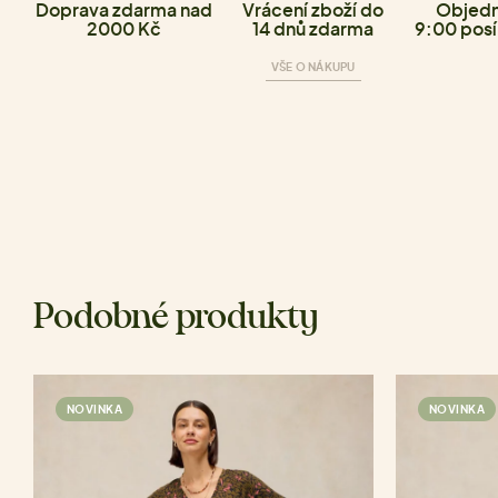
Doprava zdarma nad
Vrácení zboží do
Objedn
2000 Kč
14 dnů zdarma
9:00 posí
VŠE O NÁKUPU
Podobné produkty
NOVINKA
NOVINKA