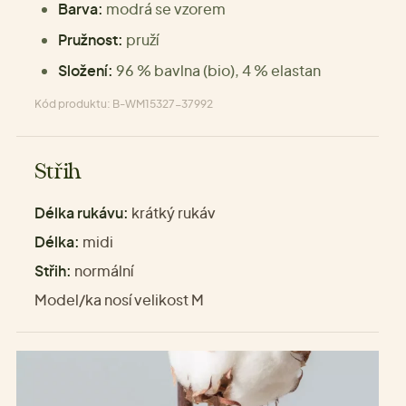
Barva:
modrá se vzorem
Pružnost:
pruží
Složení:
96 % bavlna (bio), 4 % elastan
Kód produktu: B-WM15327-37992
Střih
Délka rukávu:
krátký rukáv
Délka:
midi
Střih:
normální
Model/ka nosí velikost M