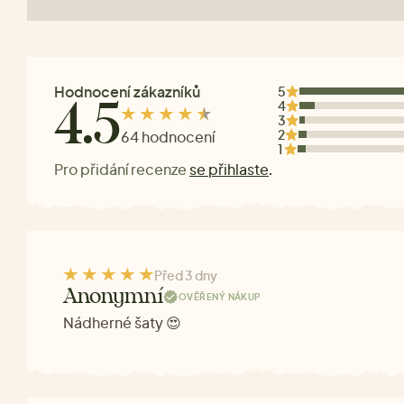
Hodnocení zákazníků
5
4
4.5
3
2
64 hodnocení
1
Pro přidání recenze
se přihlaste
.
Před 3 dny
Anonymní
OVĚŘENÝ NÁKUP
Nádherné šaty 😍