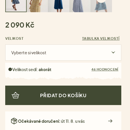
2 090 Kč
VELIKOST
TABULKA VELIKOSTÍ
Vyberte si velikost
Velikost sedí:
akorát
46 HODNOCENÍ
PŘIDAT DO KOŠÍKU
Očekávané doručení:
út 11. 8. u vás