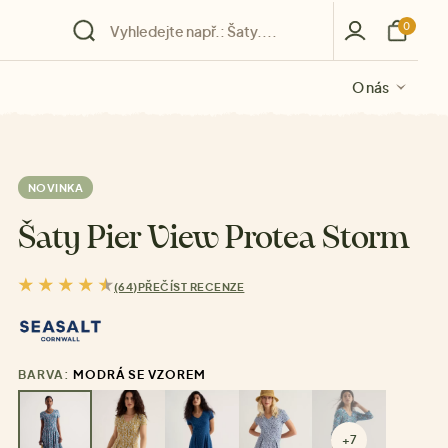
0
O nás
O nás
O nás
O nás
O nás
NOVINKA
Šaty Pier View Protea Storm
(64)
PŘEČÍST RECENZE
BARVA:
MODRÁ SE VZOREM
+7