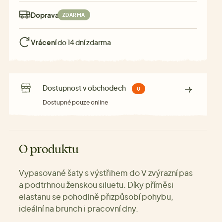
Doprava:
ZDARMA
Vrácení
do 14 dní zdarma
Dostupnost v obchodech
0
Dostupné pouze online
O produktu
Vypasované šaty s výstřihem do V zvýrazní pas
a podtrhnou ženskou siluetu. Díky příměsi
elastanu se pohodlně přizpůsobí pohybu,
ideální na brunch i pracovní dny.