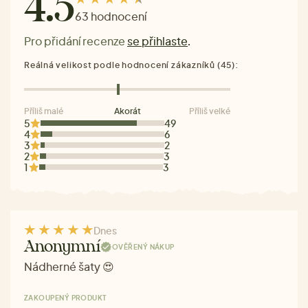
4.5
63 hodnocení
Pro přidání recenze
se přihlaste
.
Reálná velikost podle hodnocení zákazníků (45):
Příliš malé
Akorát
Příliš velké
5
49
4
6
3
2
2
3
1
3
Dnes
Anonymní
OVĚŘENÝ NÁKUP
Nádherné šaty 😍
ZAKOUPENÝ PRODUKT