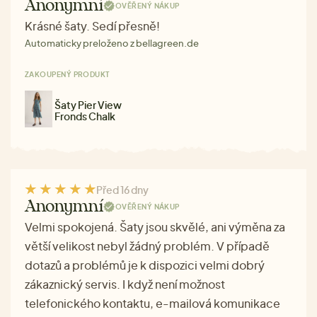
Anonymní
OVĚŘENÝ NÁKUP
Krásné šaty. Sedí přesně!
Automaticky preloženo z bellagreen.de
ZAKOUPENÝ PRODUKT
Šaty Pier View
Fronds Chalk
Před 16 dny
Anonymní
OVĚŘENÝ NÁKUP
Velmi spokojená. Šaty jsou skvělé, ani výměna za
větší velikost nebyl žádný problém. V případě
dotazů a problémů je k dispozici velmi dobrý
zákaznický servis. I když není možnost
telefonického kontaktu, e-mailová komunikace