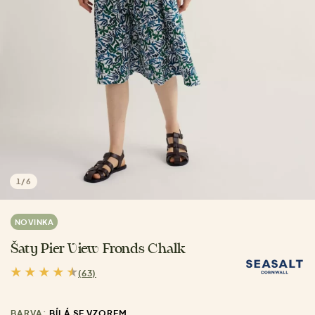
1
/
6
NOVINKA
Šaty Pier View Fronds Chalk
(63)
BARVA:
BÍLÁ SE VZOREM