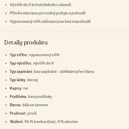
Výstřih do V lichotí dekoltu i siluetě
Příměs elastanu pro volný pohyb a pohodlí
Vypasovaný střih zdůrazní pas bez nepohodlí
Detaily produktu
Typ střihu:
vypasovaný střih
Typ výstřihu:
výstřih do V
Typ zapínání:
bez zapínání - oblékání přes hlavu
Typ látky:
žerzej
Kapsy:
ne
Podšívka:
bez podšívky
Barva:
bílá se vzorem
Pružnost:
pruží
Složení:
96 % bavlna (bio), 4 % elastan