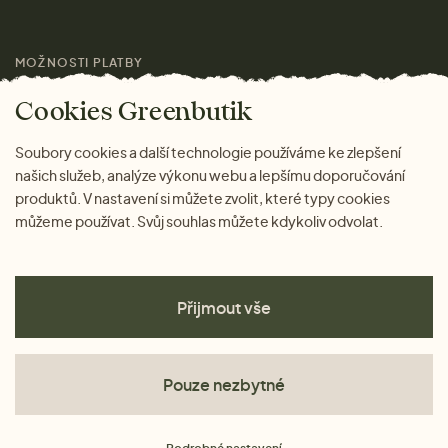
Pro média
MOŽNOSTI PLATBY
Magazín
Cookies Greenbutik
Soubory cookies a další technologie používáme ke zlepšení
našich služeb, analýze výkonu webu a lepšímu doporučování
produktů. V nastavení si můžete zvolit, které typy cookies
můžeme používat. Svůj souhlas můžete kdykoliv odvolat.
Přijmout vše
Pouze nezbytné
Obchodní podmínky