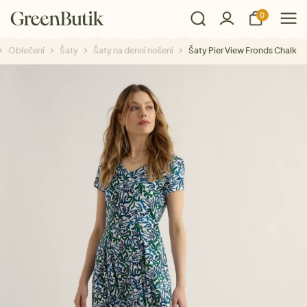
0
Oblečení
Šaty
Šaty na denní nošení
Šaty Pier View Fronds Chalk