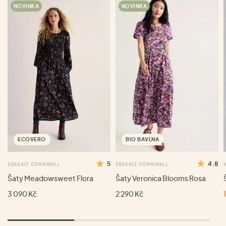
NOVINKA
NOVINKA
ECOVERO
BIO BAVLNA
5
4.8
SEASALT CORNWALL
SEASALT CORNWALL
Šaty Meadowsweet Flora
Šaty Veronica Blooms Rosa
3 090 Kč
2 290 Kč