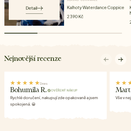
Kalhoty Waterdance Coppice
Detail
2 390 Kč
Nejnovější recenze
Dnes
Bohumila R.
Mart
OVĚŘENÝ NÁKUP
Rychlé doručení, nakupují zde opakovaně a jsem
Vše v ne
spokojená. 😀