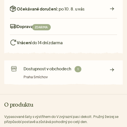
Očekávané doručení:
po 10. 8. u vás
Doprava:
ZDARMA
Vrácení
do 14 dní zdarma
Dostupnost v obchodech
1
Praha Smíchov
O produktu
Vypasované šaty s výstřihem do V zvýrazní pas i dekolt. Pružný žerzej se
přizpůsobí postavě a zůstává pohodlný po celý den.