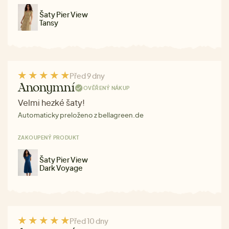
Šaty Pier View
Tansy
Před 9 dny
Anonymní
OVĚŘENÝ NÁKUP
Velmi hezké šaty!
Automaticky preloženo z bellagreen.de
ZAKOUPENÝ PRODUKT
Šaty Pier View
Dark Voyage
Před 10 dny