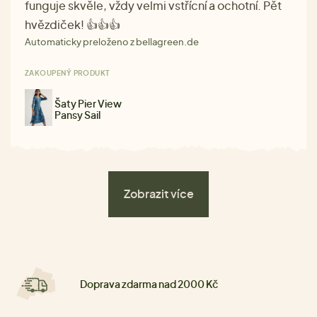
funguje skvěle, vždy velmi vstřícní a ochotní. Pět
hvězdiček! 👍👍👍
Automaticky preloženo z bellagreen.de
ZAKOUPENÝ PRODUKT
Šaty Pier View
Pansy Sail
Zobrazit více
Doprava zdarma nad 2000 Kč