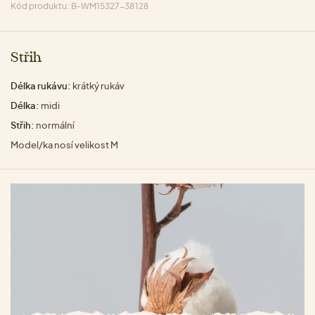
Kód produktu: B-WM15327-38128
Střih
Délka rukávu:
krátký rukáv
Délka:
midi
Střih:
normální
Model/ka nosí velikost M