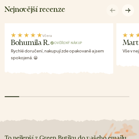
Nejnovější recenze
Včera
Bohumila R.
Mart
OVĚŘENÝ NÁKUP
Rychlé doručení, nakupují zde opakovaně a jsem
Vše v ne
spokojená. 😀
To nejlepší z Green Butiku do vašeho emailu