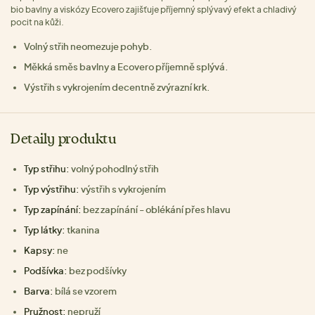
bio bavlny a viskózy Ecovero zajišťuje příjemný splývavý efekt a chladivý
pocit na kůži.
Volný střih neomezuje pohyb.
Měkká směs bavlny a Ecovero příjemně splývá.
Výstřih s vykrojením decentně zvýrazní krk.
Detaily produktu
Typ střihu:
volný pohodlný střih
Typ výstřihu:
výstřih s vykrojením
Typ zapínání:
bez zapínání - oblékání přes hlavu
Typ látky:
tkanina
Kapsy:
ne
Podšívka:
bez podšívky
Barva:
bílá se vzorem
Pružnost:
nepruží