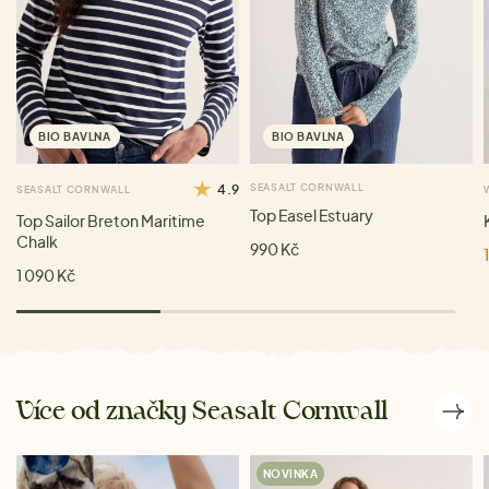
BIO BAVLNA
BIO BAVLNA
4.9
SEASALT CORNWALL
SEASALT CORNWALL
Top Easel Estuary
Top Sailor Breton Maritime
Chalk
990 Kč
1 090 Kč
Více od značky Seasalt Cornwall
NOVINKA