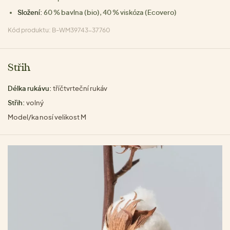
Složení:
60 % bavlna (bio), 40 % viskóza (Ecovero)
Kód produktu: B-WM39743-37760
Střih
Délka rukávu:
tříčtvrteční rukáv
Střih:
volný
Model/ka nosí velikost M