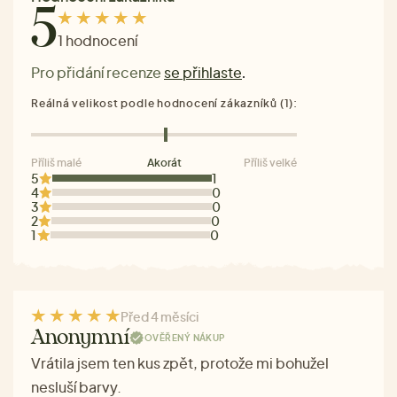
5
1 hodnocení
Pro přidání recenze
se přihlaste
.
Reálná velikost podle hodnocení zákazníků (1):
Příliš malé
Akorát
Příliš velké
5
1
4
0
3
0
2
0
1
0
Před 4 měsíci
Anonymní
OVĚŘENÝ NÁKUP
Vrátila jsem ten kus zpět, protože mi bohužel
nesluší barvy.