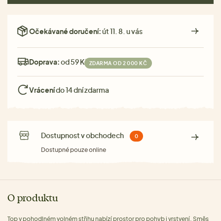
Očekávané doručení:
út 11. 8. u vás
Doprava:
od 59 Kč
ZDARMA OD 2 000 KČ
Vrácení
do 14 dní zdarma
Dostupnost v obchodech
0
Dostupné pouze online
O produktu
Top v pohodlném volném střihu nabízí prostor pro pohyb i vrstvení. Směs