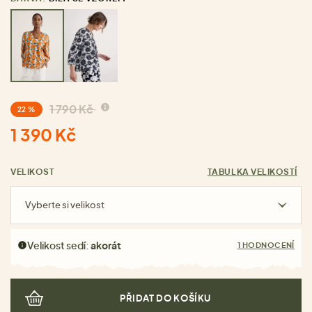
1 790 Kč
22 %
1 390 Kč
VELIKOST
TABULKA VELIKOSTÍ
Vyberte si velikost
Velikost sedí:
akorát
1 HODNOCENÍ
PŘIDAT DO KOŠÍKU