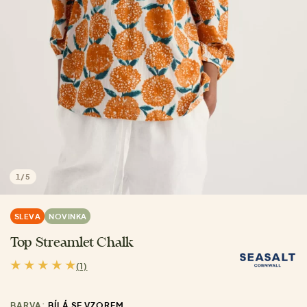
1
/
5
SLEVA
NOVINKA
Top Streamlet Chalk
(1)
BARVA:
BÍLÁ SE VZOREM