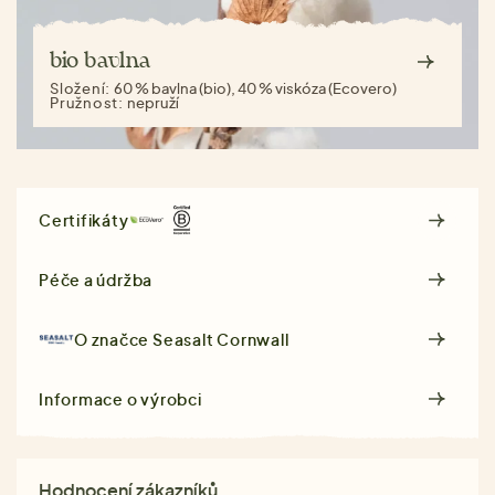
bio bavlna
Složení:
60 % bavlna (bio), 40 % viskóza (Ecovero)
Pružnost:
nepruží
Certifikáty
Péče a údržba
O značce
Seasalt Cornwall
Informace o výrobci
Hodnocení zákazníků