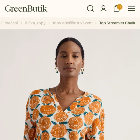
0
Oblečení
Trička, topy
Topy s delším rukávem
Top Streamlet Chalk