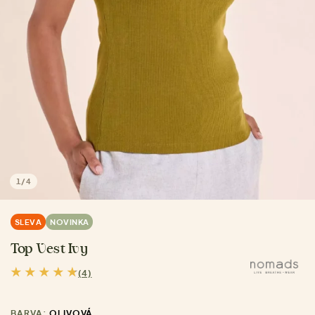
1
/
4
SLEVA
NOVINKA
Top Vest Ivy
(4)
BARVA:
OLIVOVÁ