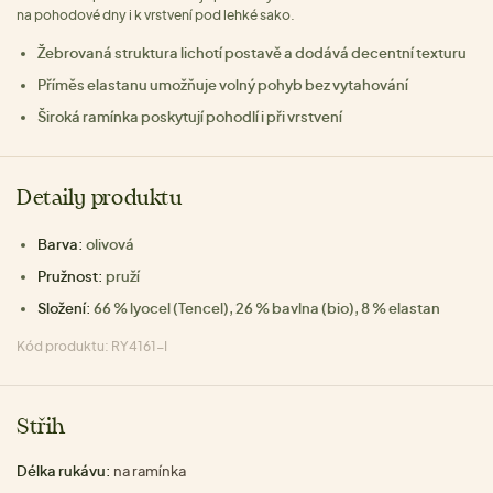
na pohodové dny i k vrstvení pod lehké sako.
Žebrovaná struktura lichotí postavě a dodává decentní texturu
Příměs elastanu umožňuje volný pohyb bez vytahování
Široká ramínka poskytují pohodlí i při vrstvení
Detaily produktu
Barva:
olivová
Pružnost:
pruží
Složení:
66 % lyocel (Tencel), 26 % bavlna (bio), 8 % elastan
Kód produktu: RY4161-I
Střih
Délka rukávu:
na ramínka