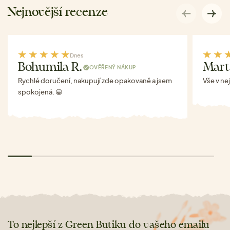
Nejnovější recenze
Dnes
Bohumila R.
Mart
OVĚŘENÝ NÁKUP
Rychlé doručení, nakupují zde opakovaně a jsem
Vše v ne
spokojená. 😀
To nejlepší z Green Butiku do vašeho emailu