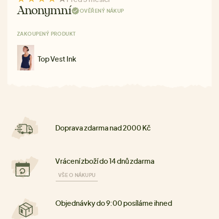
Anonymní
OVĚŘENÝ NÁKUP
ZAKOUPENÝ PRODUKT
Top Vest Ink
Doprava zdarma nad 2000 Kč
Vrácení zboží do 14 dnů zdarma
VŠE O NÁKUPU
Objednávky do 9:00 posíláme ihned