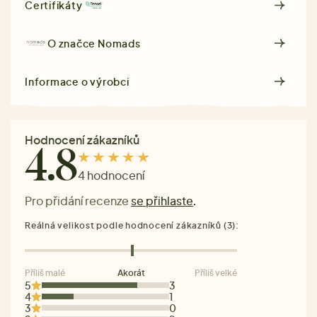
Certifikáty
O značce
Nomads
Informace o výrobci
Hodnocení zákazníků
4.8
4 hodnocení
Pro přidání recenze
se přihlaste
.
Reálná velikost podle hodnocení zákazníků (3):
Příliš malé
Akorát
Příliš velké
5
3
4
1
3
0