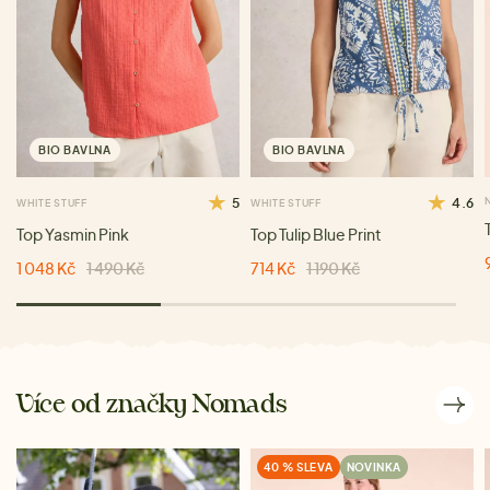
BIO BAVLNA
BIO BAVLNA
5
4.6
WHITE STUFF
WHITE STUFF
Top Yasmin Pink
Top Tulip Blue Print
1 048 Kč
1 490 Kč
714 Kč
1 190 Kč
Více od značky Nomads
40 % SLEVA
NOVINKA