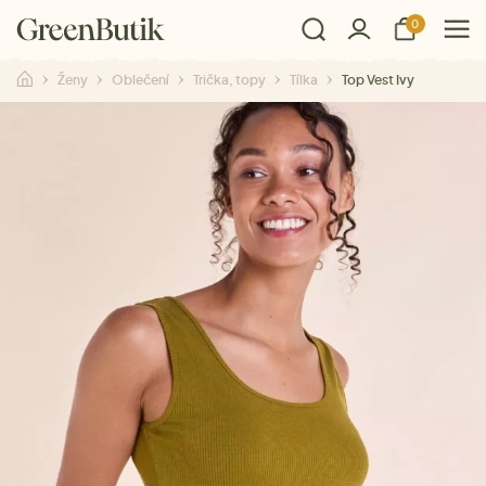
0
Ženy
Oblečení
Trička, topy
Tílka
Top Vest Ivy