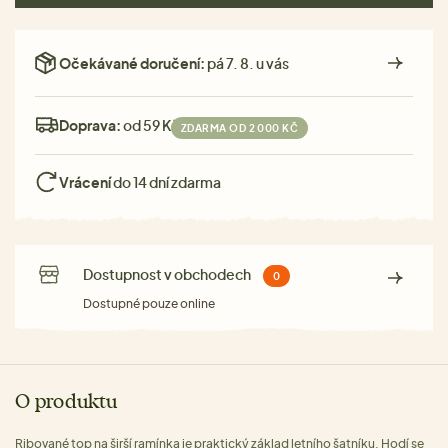
Očekávané doručení:
pá 7. 8. u vás
Doprava:
od 59 Kč
ZDARMA OD 2 000 KČ
Vrácení
do 14 dní zdarma
Dostupnost v obchodech
0
Dostupné pouze online
O produktu
Ribované top na širší ramínka je praktický základ letního šatníku. Hodí se