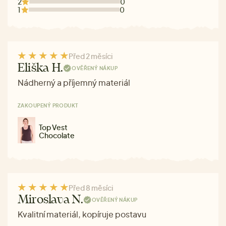
2
0
1
0
Před 2 měsíci
Eliška H.
OVĚŘENÝ NÁKUP
Nádherný a příjemný materiál
ZAKOUPENÝ PRODUKT
Top Vest
Chocolate
Před 8 měsíci
Miroslava N.
OVĚŘENÝ NÁKUP
Kvalitní materiál, kopíruje postavu