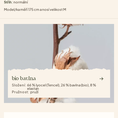
Střih:
normální
Model/ka měří 175 cm a nosí velikost M
bio bavlna
Složení:
66 % lyocel (Tencel), 26 % bavlna (bio), 8 %
elastan
Pružnost:
pruží