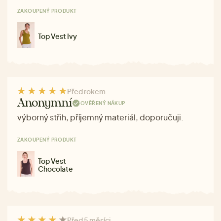
ZAKOUPENÝ PRODUKT
Top Vest Ivy
Před rokem
Anonymní
OVĚŘENÝ NÁKUP
výborný střih, příjemný materiál, doporučuji.
ZAKOUPENÝ PRODUKT
Top Vest
Chocolate
Před 5 měsíci