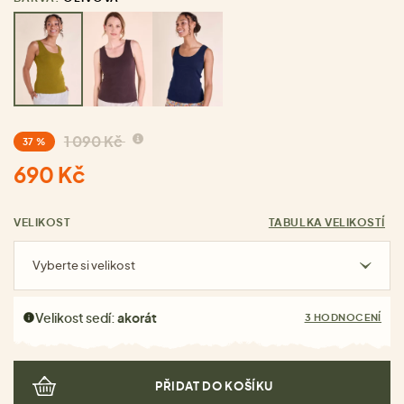
1 090 Kč
37 %
690 Kč
VELIKOST
TABULKA VELIKOSTÍ
Vyberte si velikost
Velikost sedí:
akorát
3 HODNOCENÍ
PŘIDAT DO KOŠÍKU