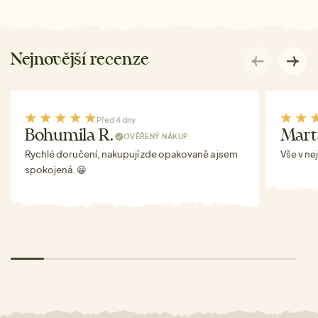
Nejnovější recenze
Před 4 dny
Bohumila R.
Mart
OVĚŘENÝ NÁKUP
Rychlé doručení, nakupují zde opakovaně a jsem
Vše v ne
spokojená. 😀