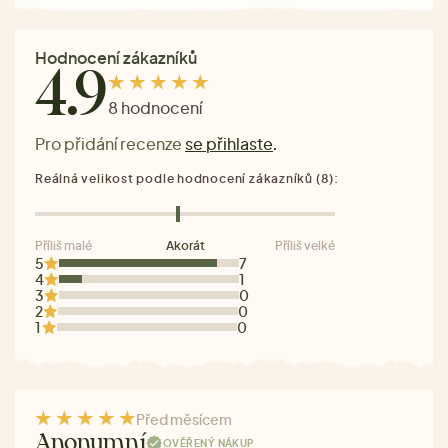
Hodnocení zákazníků
4.9
8 hodnocení
Pro přidání recenze
se přihlaste
.
Reálná velikost podle hodnocení zákazníků (8):
Příliš malé
Akorát
Příliš velké
5
7
4
1
3
0
2
0
1
0
Před měsícem
Anonymní
OVĚŘENÝ NÁKUP