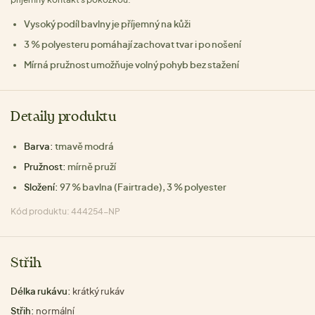
Vysoký podíl bavlny je příjemný na kůži
3 % polyesteru pomáhají zachovat tvar i po nošení
Mírná pružnost umožňuje volný pohyb bez stažení
Detaily produktu
Barva:
tmavě modrá
Pružnost:
mírně pruží
Složení:
97 % bavlna (Fairtrade), 3 % polyester
Kód produktu: 444254-NP
Střih
Délka rukávu:
krátký rukáv
Střih:
normální