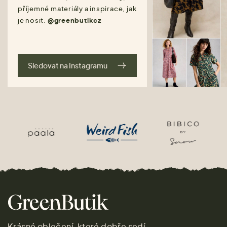
příjemné materiály a inspirace, jak
je nosit.
@greenbutikcz
Sledovat na Instagramu
Krásné oblečení, které dobře sedí.