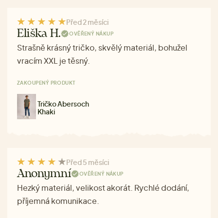
Před 2 měsíci
Eliška H.
OVĚŘENÝ NÁKUP
Strašně krásný tričko, skvělý materiál, bohužel
vracím XXL je těsný.
ZAKOUPENÝ PRODUKT
Tričko Abersoch
Khaki
Před 5 měsíci
Anonymní
OVĚŘENÝ NÁKUP
Hezký materiál, velikost akorát. Rychlé dodání,
příjemná komunikace.