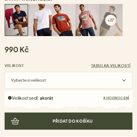
+27
990 Kč
VELIKOST
TABULKA VELIKOSTÍ
Vyberte si velikost
Velikost sedí:
akorát
8 HODNOCENÍ
PŘIDAT DO KOŠÍKU