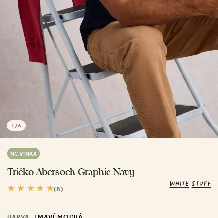
1
/
6
NOVINKA
Tričko Abersoch Graphic Navy
(8)
BARVA:
TMAVĚ MODRÁ