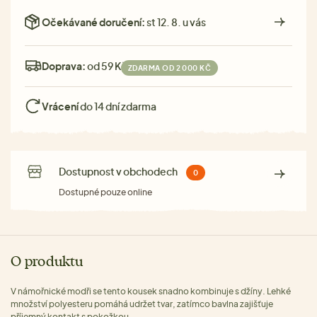
Očekávané doručení:
st 12. 8. u vás
Doprava:
od 59 Kč
ZDARMA OD 2 000 KČ
Vrácení
do 14 dní zdarma
Dostupnost v obchodech
0
Dostupné pouze online
O produktu
V námořnické modři se tento kousek snadno kombinuje s džíny. Lehké
množství polyesteru pomáhá udržet tvar, zatímco bavlna zajišťuje
příjemný kontakt s pokožkou.