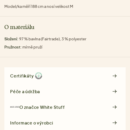
Model/ka měří 188 cm a nosí velikost M
O materiálu
Složení:
97 % bavlna (Fairtrade), 3 % polyester
Pružnost:
mírně pruží
Certifikáty
Péče a údržba
O značce
White Stuff
Informace o výrobci