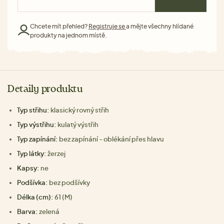
Chcete mít přehled?
Registruje se
a mějte všechny hlídané
produkty na jednom místě.
Detaily produktu
Typ střihu:
klasický rovný střih
Typ výstřihu:
kulatý výstřih
Typ zapínání:
bez zapínání - oblékání přes hlavu
Typ látky:
žerzej
Kapsy:
ne
Podšívka:
bez podšívky
Délka (cm):
61 (M)
Barva:
zelená