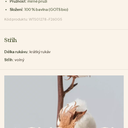
Pružnost:
mírně pruží
Složení:
100 % bavlna (GOTS bio)
Kód produktu: WTS01278-F260G5
Střih
Délka rukávu:
krátký rukáv
Střih:
volný