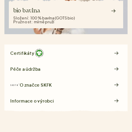
bio bavlna
Složení:
100 % bavlna (GOTS bio)
Pružnost:
mírně pruží
Certifikáty
Péče a údržba
O značce
SKFK
Informace o výrobci