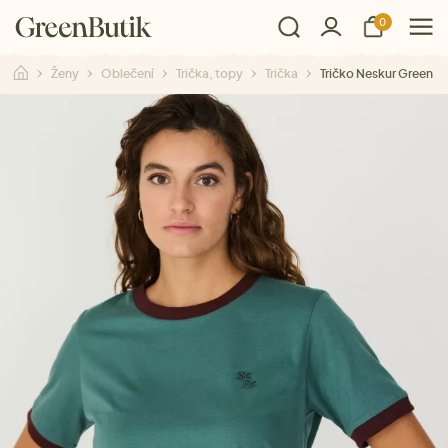
0
Ženy
Oblečení
Trička, topy
Trička
Tričko Neskur Green