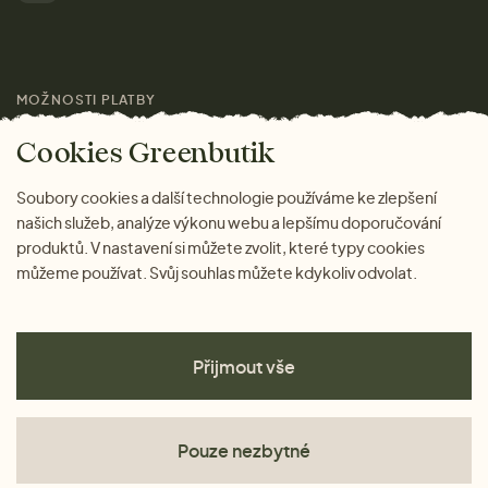
Pro média
MOŽNOSTI PLATBY
Magazín
Cookies Greenbutik
Soubory cookies a další technologie používáme ke zlepšení
našich služeb, analýze výkonu webu a lepšímu doporučování
produktů. V nastavení si můžete zvolit, které typy cookies
můžeme používat. Svůj souhlas můžete kdykoliv odvolat.
Přijmout vše
Pouze nezbytné