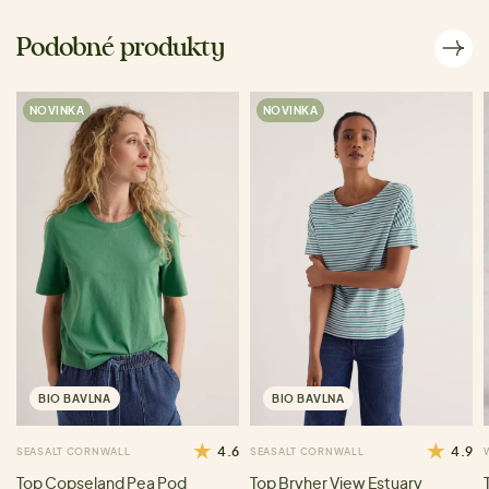
Podobné produkty
NOVINKA
NOVINKA
BIO BAVLNA
BIO BAVLNA
4.6
4.9
SEASALT CORNWALL
SEASALT CORNWALL
Top Copseland Pea Pod
Top Bryher View Estuary