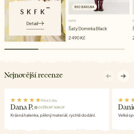
BIO BAVLNA
SKFK
Detail
Šaty Domeka Black
2 490 Kč
Nejnovější recenze
Před 2 dny
Dana P.
Danie
OVĚŘENÝ NÁKUP
Krásná halenka, pěkný materiál, rychlé dodání.
Velká s