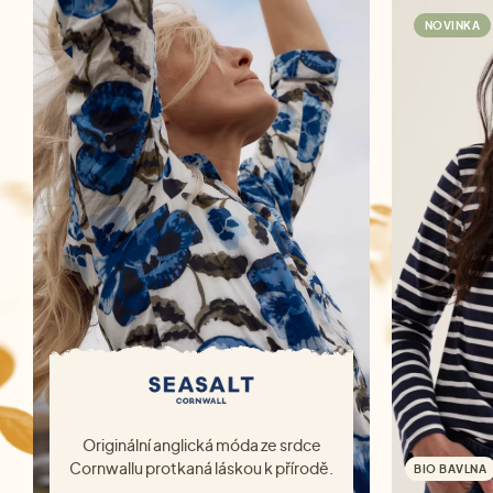
NOVINKA
Originální anglická móda ze srdce
Cornwallu protkaná láskou k přírodě.
BIO BAVLNA