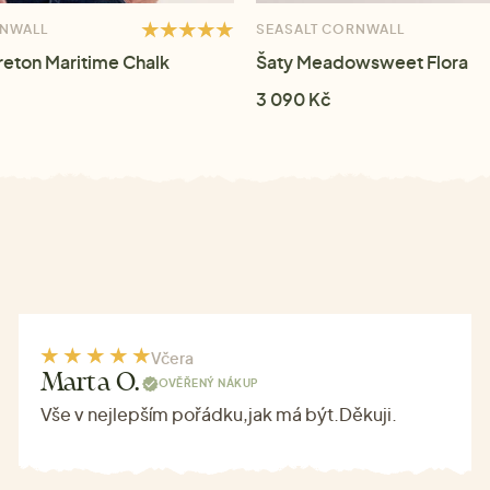
RNWALL
SEASALT CORNWALL
Breton Maritime Chalk
Šaty Meadowsweet Flora
3 090 Kč
Včera
Marta O.
OVĚŘENÝ NÁKUP
Vše v nejlepším pořádku,jak má být.Děkuji.