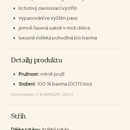
lichotivý zavinovací výstřih
vypasování ve vyšším pase
jemně řasená sukně v midi délce
luxusně měkká pohodlná bio bavlna
Detaily produktu
Pružnost:
mírně pruží
Složení:
100 % bavlna (GOTS bio)
Kód produktu: V-B-WM22297-32472
Střih
Délka rukávu:
krátký rukáv