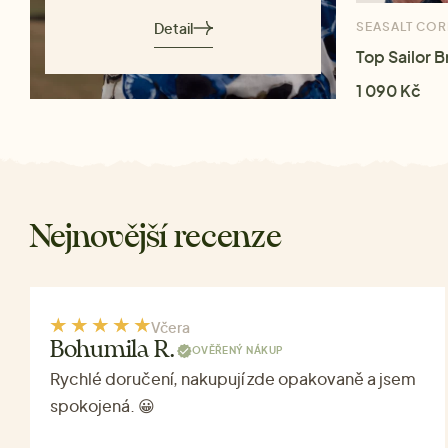
Detail
SEASALT CO
Top Sailor 
1 090 Kč
Nejnovější recenze
Včera
Bohumila R.
OVĚŘENÝ NÁKUP
Rychlé doručení, nakupují zde opakovaně a jsem
spokojená. 😀