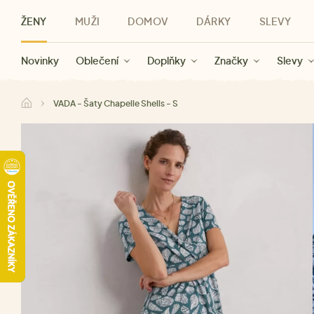
ŽENY
MUŽI
DOMOV
DÁRKY
SLEVY
Novinky
Novinky
Kategorie
Pro ženy
Slevy ženy
Oblečení
Oblečení
Pro muže
Značky
Slevy muži
Doplňky
Značky
Slevy
Pro děti
Slevy
Značky
Pro všechny
Slevy
Dá
VADA - Šaty Chapelle Shells - S