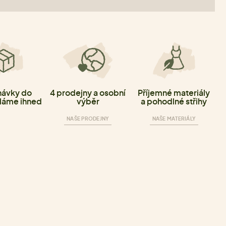
ávky do
4 prodejny a osobní
Příjemné materiály
láme ihned
výběr
a pohodlné střihy
NAŠE PRODEJNY
NAŠE MATERIÁLY