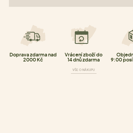
Doprava zdarma nad
Vrácení zboží do
Objedn
2000 Kč
14 dnů zdarma
9:00 posí
VŠE O NÁKUPU