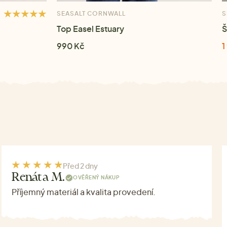
SEASALT CORNWALL
S
Top Easel Estuary
Š
990 Kč
1
Před 2 dny
Renáta M.
OVĚŘENÝ NÁKUP
Příjemný materiál a kvalita provedení.