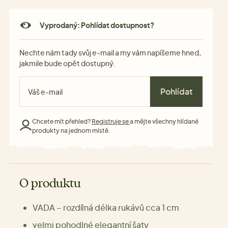
Vyprodaný: Pohlídat dostupnost?
Nechte nám tady svůj e-mail a my vám napíšeme hned,
jakmile bude opět dostupný.
Pohlídat
Chcete mít přehled?
Registruje se
a mějte všechny hlídané
produkty na jednom místě.
O produktu
VADA – rozdílná délka rukávů cca 1 cm
velmi pohodlné elegantní šaty