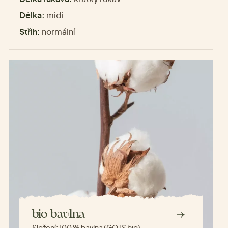
Délka:
midi
Střih:
normální
bio bavlna
Složení:
100 % bavlna (GOTS bio)