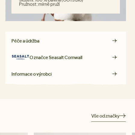
Pružnost:
mírně pruží
Péče a údržba
O značce
Seasalt Cornwall
Informace o výrobci
Vše od značky