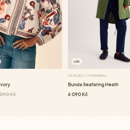
LEN
SEASALT CORNWALL
Ivory
Bunda Seafaring Heath
 090 Kč
6 090 Kč