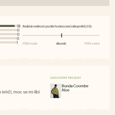
18
Reálná velikost podle hodnocení zákazníků (13):
0
0
0
1
Příliš malé
Akorát
Příliš velké
ZAKOUPENÝ PRODUKT
Bunda Coombe
Aloe
lehčí, moc se mi líbí