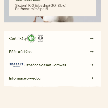
Složení:
100 % bavlna (GOTS bio)
Pružnost:
mírně pruží
Certifikáty
Péče a údržba
O značce
Seasalt Cornwall
Informace o výrobci