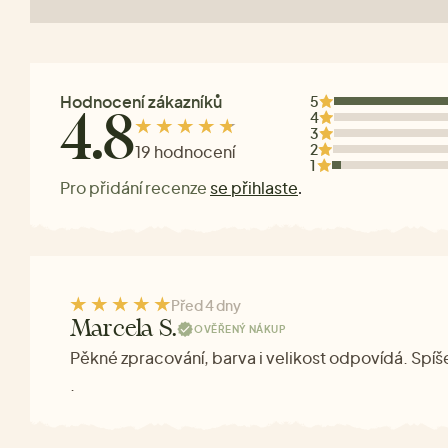
Hodnocení zákazníků
5
4
4.8
3
2
19 hodnocení
1
Pro přidání recenze
se přihlaste
.
Před 4 dny
Marcela S.
OVĚŘENÝ NÁKUP
Pěkné zpracování, barva i velikost odpovídá. Spíše 
.