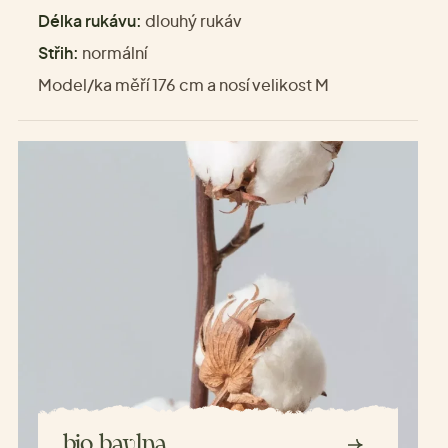
Délka rukávu:
dlouhý rukáv
Střih:
normální
Model/ka měří 176 cm a nosí velikost M
bio bavlna