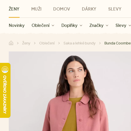
ŽENY
MUŽI
DOMOV
DÁRKY
SLEVY
Novinky
Novinky
Kategorie
Pro ženy
Slevy ženy
Oblečení
Oblečení
Pro muže
Značky
Slevy muži
Doplňky
Značky
Slevy
Pro děti
Slevy
Značky
Pro všechny
Slevy
Dá
Ženy
Oblečení
Saka a lehké bundy
Bunda Coombe