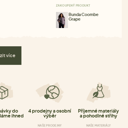
ZAKOUPENÝ PRODUKT
Bunda Coombe
Grape
zit více
ávky do
4 prodejny a osobní
Příjemné materiály
láme ihned
výběr
a pohodlné střihy
NAŠE PRODEJNY
NAŠE MATERIÁLY