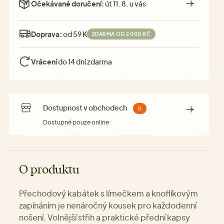
Očekávané doručení:
út 11. 8. u vás
Doprava:
od 59 Kč
ZDARMA OD 2 000 KČ
Vrácení
do 14 dní zdarma
Dostupnost v obchodech
0
Dostupné pouze online
O produktu
Přechodový kabátek s límečkem a knoflíkovým
zapínáním je nenáročný kousek pro každodenní
nošení. Volnější střih a praktické přední kapsy