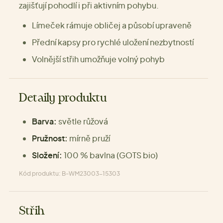
zajišťují pohodlí i při aktivním pohybu.
Límeček rámuje obličej a působí upraveně
Přední kapsy pro rychlé uložení nezbytností
Volnější střih umožňuje volný pohyb
Detaily produktu
Barva:
světle růžová
Pružnost:
mírně pruží
Složení:
100 % bavlna (GOTS bio)
Kód produktu: B-WM23003-15303
Střih