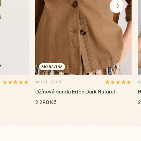
BIO BAVLNA
WHITE STUFF
W
Džínová bunda Eden Dark Natural
B
2 290 Kč
2