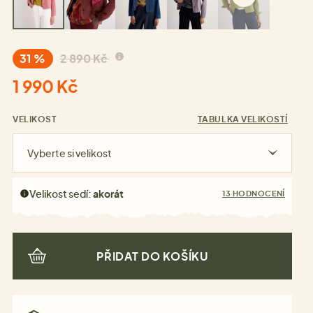
31 %
2 890 Kč
1 990 Kč
VELIKOST
TABULKA VELIKOSTÍ
Vyberte si velikost
Velikost sedí:
akorát
13 HODNOCENÍ
PŘIDAT DO KOŠÍKU