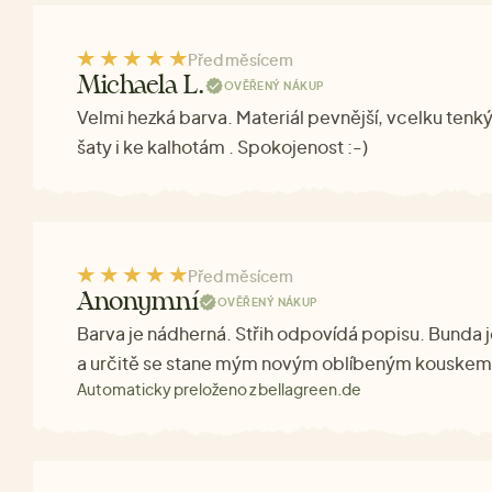
Před měsícem
Michaela L.
OVĚŘENÝ NÁKUP
Velmi hezká barva. Materiál pevnější, vcelku ten
šaty i ke kalhotám . Spokojenost :-)
Před měsícem
Anonymní
OVĚŘENÝ NÁKUP
Barva je nádherná. Střih odpovídá popisu. Bunda
a určitě se stane mým novým oblíbeným kouskem
Automaticky preloženo z bellagreen.de