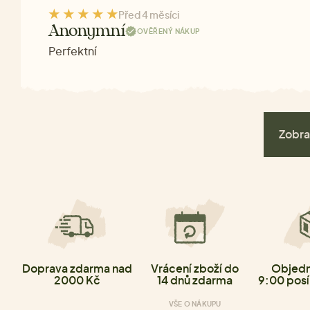
Před 4 měsíci
Anonymní
OVĚŘENÝ NÁKUP
Perfektní
Zobra
Doprava zdarma nad
Vrácení zboží do
Objedn
2000 Kč
14 dnů zdarma
9:00 posí
VŠE O NÁKUPU