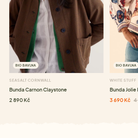
BIO BAVLNA
BIO BAVLNA
SEASALT CORNWALL
WHITE STUFF
Bunda Carnon Claystone
Bunda Jolie 
2 890 Kč
3 690 Kč
4