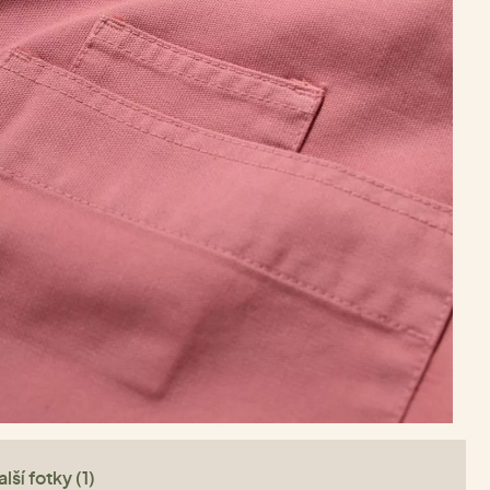
lší fotky (1)