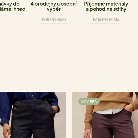
ávky do
4 prodejny a osobní
Příjemné materiály
láme ihned
výběr
a pohodlné střihy
NAŠE PRODEJNY
NAŠE MATERIÁLY
NOVINKA