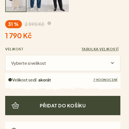
31 %
2 590 Kč
1 790 Kč
VELIKOST
TABULKA VELIKOSTÍ
Vyberte si velikost
Velikost sedí:
akorát
7 HODNOCENÍ
PŘIDAT DO KOŠÍKU