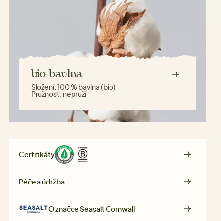
bio bavlna
Složení:
100 % bavlna (bio)
Pružnost:
nepruží
Certifikáty
Péče a údržba
O značce
Seasalt Cornwall