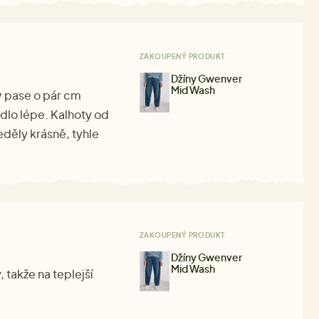
ZAKOUPENÝ PRODUKT
Džíny Gwenver
Mid Wash
 v pase o pár cm
edlo lépe. Kalhoty od
eděly krásně, tyhle
ZAKOUPENÝ PRODUKT
Džíny Gwenver
Mid Wash
 takže na teplejší