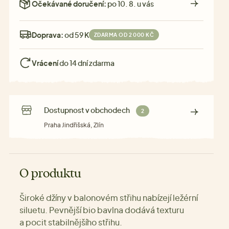
Očekávané doručení:
po 10. 8. u vás
Doprava:
od 59 Kč
ZDARMA OD 2 000 KČ
Vrácení
do 14 dní zdarma
Dostupnost v obchodech
2
Praha Jindřišská, Zlín
O produktu
Široké džíny v balonovém střihu nabízejí ležérní
siluetu. Pevnější bio bavlna dodává texturu
a pocit stabilnějšího střihu.