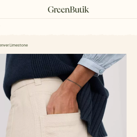
rkové poukazy
enver Limestone