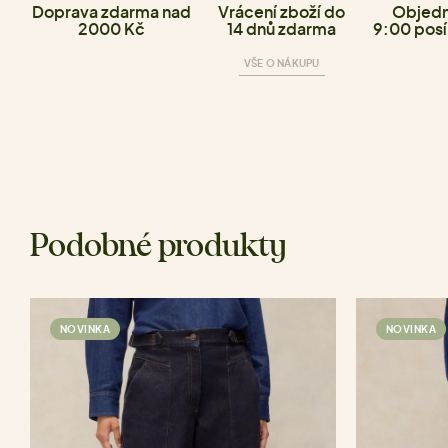
Doprava zdarma nad
Vrácení zboží do
Objedn
2000 Kč
14 dnů zdarma
9:00 posí
VŠE O NÁKUPU
Podobné produkty
NOVINKA
NOVINKA