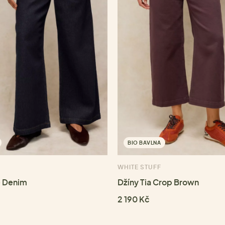
BIO BAVLNA
WHITE STUFF
e Denim
Džíny Tia Crop Brown
2 190 Kč