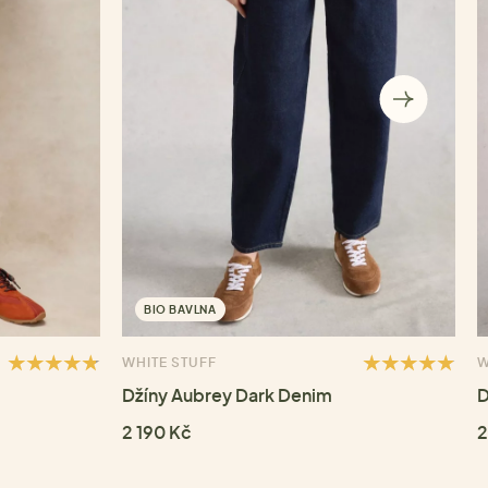
BIO BAVLNA
WHITE STUFF
W
Džíny Aubrey Dark Denim
D
2 190 Kč
2