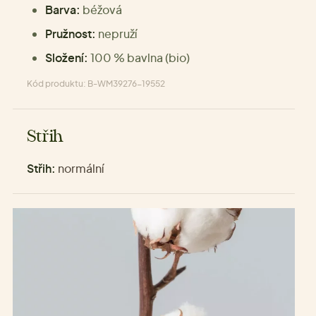
Barva:
béžová
Pružnost:
nepruží
Složení:
100 % bavlna (bio)
Kód produktu: B-WM39276-19552
Střih
Střih:
normální