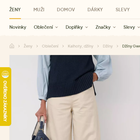
ŽENY
MUŽI
DOMOV
DÁRKY
SLEVY
Novinky
Novinky
Kategorie
Pro ženy
Slevy ženy
Oblečení
Oblečení
Pro muže
Značky
Slevy muži
Doplňky
Značky
Slevy
Pro děti
Slevy
Značky
Pro všechny
Slevy
Dá
Ženy
Oblečení
Kalhoty, džíny
Džíny
Džíny Gw