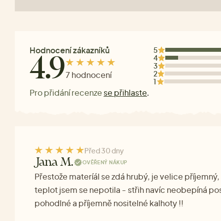
Hodnocení zákazníků
5
4
4.9
3
2
7 hodnocení
1
Pro přidání recenze
se přihlaste
.
Před 30 dny
Jana M.
OVĚŘENÝ NÁKUP
Přestože materíál se zdá hrubý, je velice příjemný
teplot jsem se nepotila - střih navíc neobepíná po
pohodlné a příjemně nositelné kalhoty !!