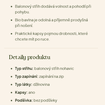
Balonový střih dodává volnost a pohodlí při
pohybu.
Bio bavlna je odolná a příjemně prodyšná
při nošení.
Praktické kapsy pojmou drobnosti, které
chcete mít po ruce.
Detaily produktu
Typ střihu:
balonový střih nohavic
Typ zapínání:
zapínání na zip
Typ látky:
džínovina
Kapsy:
ano
Podšívka:
bez podšívky