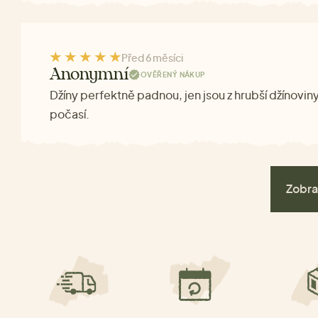
Před 6 měsíci
Anonymní
OVĚŘENÝ NÁKUP
Džíny perfektně padnou, jen jsou z hrubší džínoviny,
počasí.
Zobra