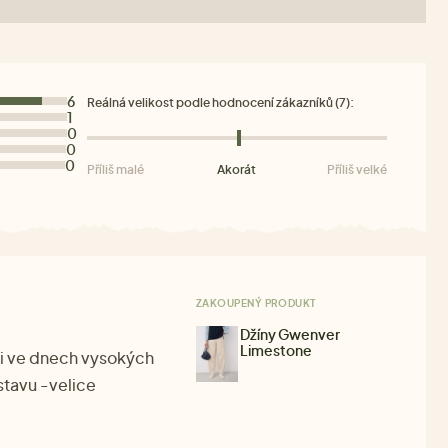
6
Reálná velikost podle hodnocení zákazníků (7):
1
0
0
0
Příliš malé
Akorát
Příliš velké
ZAKOUPENÝ PRODUKT
Džíny Gwenver
Limestone
, i ve dnech vysokých
stavu -velice