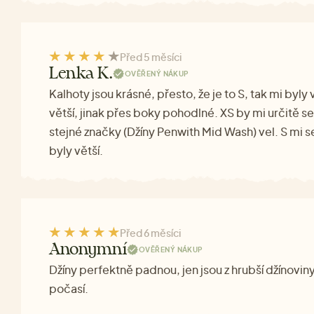
Před 5 měsíci
Lenka K.
OVĚŘENÝ NÁKUP
Kalhoty jsou krásné, přesto, že je to S, tak mi byly
větší, jinak přes boky pohodlné. XS by mi určitě s
stejné značky (Džíny Penwith Mid Wash) vel. S mi s
byly větší.
Před 6 měsíci
Anonymní
OVĚŘENÝ NÁKUP
Džíny perfektně padnou, jen jsou z hrubší džínoviny,
počasí.