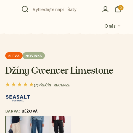
0
O nás
O nás
O nás
O nás
O nás
SLEVA
NOVINKA
Džíny Gwenver Limestone
(7)
PŘEČÍST RECENZE
BARVA:
BÉŽOVÁ