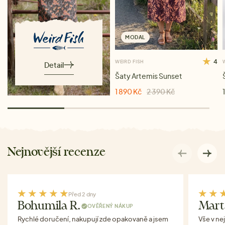
MODAL
4
WEIRD FISH
Detail
Šaty Artemis Sunset
1 890 Kč
2 390 Kč
Nejnovější recenze
Před 2 dny
Bohumila R.
Mart
OVĚŘENÝ NÁKUP
Rychlé doručení, nakupují zde opakovaně a jsem
Vše v ne