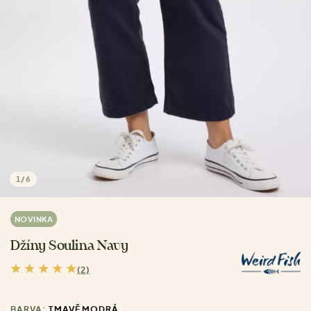
1
/
6
NOVINKA
Džíny Soulina Navy
(2)
BARVA:
TMAVĚ MODRÁ