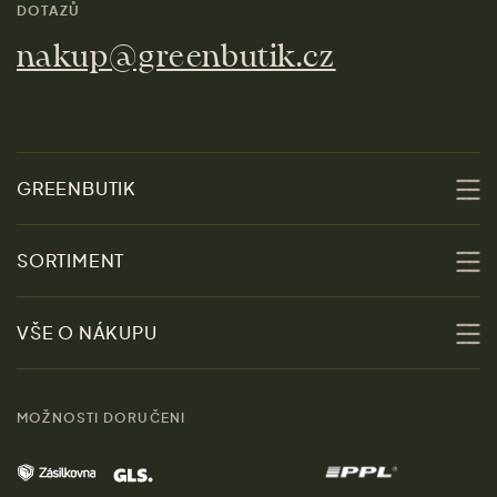
DOTAZŮ
nakup@greenbutik.cz
GREENBUTIK
O nás
SORTIMENT
Udržitelnost
Slevy
VŠE O NÁKUPU
Materiály
Ženy
Průvodce velikostmi
Obchody
MOŽNOSTI DORUČENI
Muži
Vrácení zboží zdarma
Kontakt
Domov