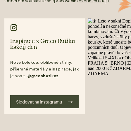
Odběrem souhlasíte se zpracováním
osobních údajů.
Inspirace z Green Butiku
každý den
Nové kolekce, oblíbené střihy,
příjemné materiály a inspirace, jak
je nosit.
@greenbutikcz
Sledovat na Instagramu