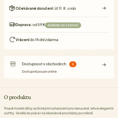
Očekávané doručení:
út 11. 8. u vás
Doprava:
od 59 Kč
ZDARMA OD 2 000 KČ
Vrácení
do 14 dní zdarma
Dostupnost v obchodech
0
Dostupné pouze online
O produktu
Tmavě modré džíny se širokými nohavicemi pro nenucené, lehce elegantní
outfity. Skvělé do práce i na víkendové procházky po městě.