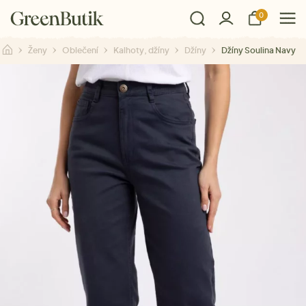
0
Ženy
Oblečení
Kalhoty, džíny
Džíny
Džíny Soulina Navy