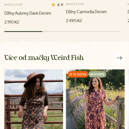
4.9
WHITE STUFF
WHITE STUFF
Džíny Carmella Denim
Džíny Aubrey Dark Denim
2 490 Kč
2 190 Kč
Více od značky Weird Fish
21 % SLEVA
NOVINKA