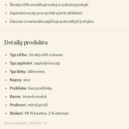
Široký střih umožňuje volný a vzdušný pohyb
Zapínání na zip pro rychlé a jisté oblékání
Elastan v materiálu zajišťuje pohodlí při pohybu
Detaily produktu
Typ střihu:
široký střih nohavic
Typ zapínání:
zapínání na zip
Typ látky:
džínovina
Kapsy:
ano
Podšívka:
bez podšívky
Barva:
tmavě modrá
Pružnost:
mírně pruží
Složení:
98 % bavlna, 2 % elastan
Kód produktu: 203447-N