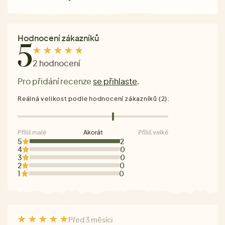
Hodnocení zákazníků
5
2 hodnocení
Pro přidání recenze
se přihlaste
.
Reálná velikost podle hodnocení zákazníků (2):
Příliš malé
Akorát
Příliš velké
5
2
4
0
3
0
2
0
1
0
Před 3 měsíci