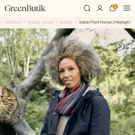
0
Oblečení
Kabáty, bundy
Kabáty
Kabát Plant Hunter 2 Midnight