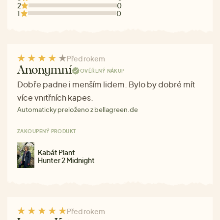
2
0
1
0
Před rokem
Anonymní
OVĚŘENÝ NÁKUP
Dobře padne i menším lidem. Bylo by dobré mít
více vnitřních kapes.
Automaticky preloženo z bellagreen.de
ZAKOUPENÝ PRODUKT
Kabát Plant
Hunter 2 Midnight
Před rokem