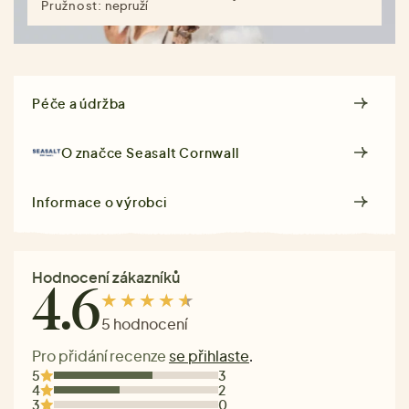
Pružnost:
nepruží
Péče a údržba
O značce
Seasalt Cornwall
Informace o výrobci
Hodnocení zákazníků
4.6
5 hodnocení
Pro přidání recenze
se přihlaste
.
5
3
4
2
3
0