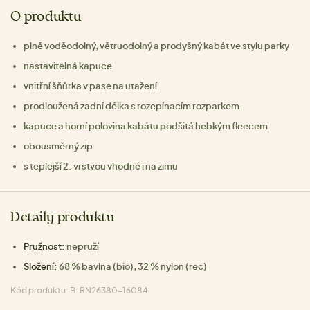
O produktu
plně voděodolný, větruodolný a prodyšný kabát ve stylu parky
nastavitelná kapuce
vnitřní šňůrka v pase na utažení
prodloužená zadní délka s rozepínacím rozparkem
kapuce a horní polovina kabátu podšitá hebkým fleecem
obousměrný zip
s teplejší 2. vrstvou vhodné i na zimu
Detaily produktu
Pružnost:
nepruží
Složení:
68 % bavlna (bio), 32 % nylon (rec)
Kód produktu: B-RN26380-16084