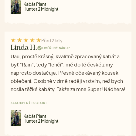
Kabát Plant
Hunter 2 Midnight
Před 2 lety
Linda H.
OVĚŘENÝ NÁKUP
Uau, prostě krásný, kvalitně zpracovaný kabát a
byť "Rain", tedy "lehčí", mě do té české zimy
naprosto dostačuje. Přesně očekávaný kousek
oblečení. Osobně v zimě raději vrstvím, než bych
nosila těžké kabáty. Takže za mne Super! Nádhera!
ZAKOUPENÝ PRODUKT
Kabát Plant
Hunter 2 Midnight