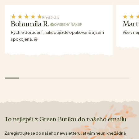
Před 3 dny
Bohumila R.
Mart
OVĚŘENÝ NÁKUP
Rychlé doručení, nakupují zde opakovaně a jsem
Vše v ne
spokojená. 😀
To nejlepší z Green Butiku do vašeho emailu
Zaregistrujte se do našeho newsletteru, ať vám neunikne žádná