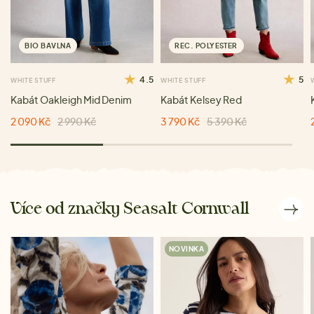
BIO BAVLNA
REC. POLYESTER
4.5
5
WHITE STUFF
WHITE STUFF
Kabát Oakleigh Mid Denim
Kabát Kelsey Red
2 090 Kč
2 990 Kč
3 790 Kč
5 390 Kč
Více od značky Seasalt Cornwall
NOVINKA