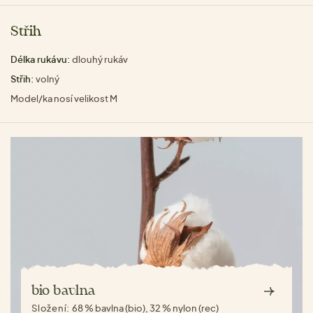
Střih
Délka rukávu:
dlouhý rukáv
Střih:
volný
Model/ka nosí velikost M
bio bavlna
Složení:
68 % bavlna (bio), 32 % nylon (rec)