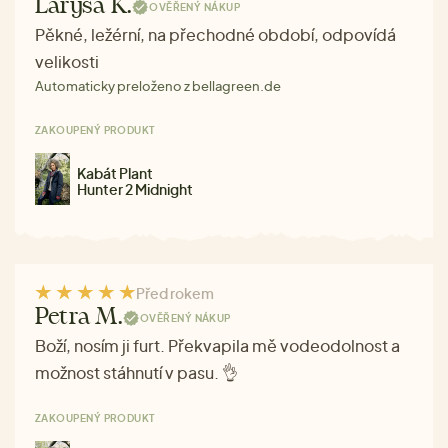
Larysa K.
OVĚŘENÝ NÁKUP
Pěkné, ležérní, na přechodné období, odpovídá
velikosti
Automaticky preloženo z bellagreen.de
ZAKOUPENÝ PRODUKT
Kabát Plant
Hunter 2 Midnight
Před rokem
Petra M.
OVĚŘENÝ NÁKUP
Boží, nosím ji furt. Překvapila mě vodeodolnost a
možnost stáhnutí v pasu. 👌
ZAKOUPENÝ PRODUKT