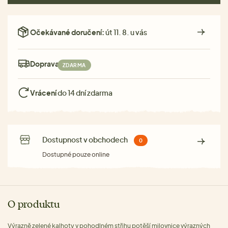
Očekávané doručení:
út 11. 8. u vás
Doprava:
ZDARMA
Vrácení
do 14 dní zdarma
Dostupnost v obchodech
0
Dostupné pouze online
O produktu
Výrazně zelené kalhoty v pohodlném střihu potěší milovnice výrazných