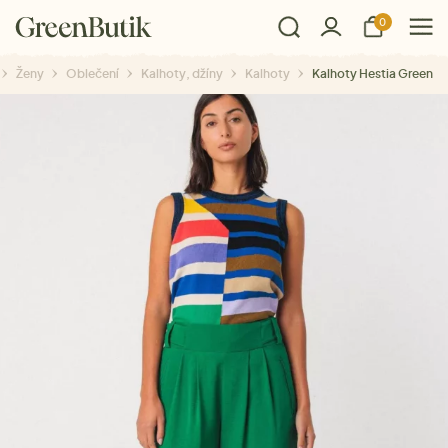
0
Ženy
Oblečení
Kalhoty, džíny
Kalhoty
Kalhoty Hestia Green