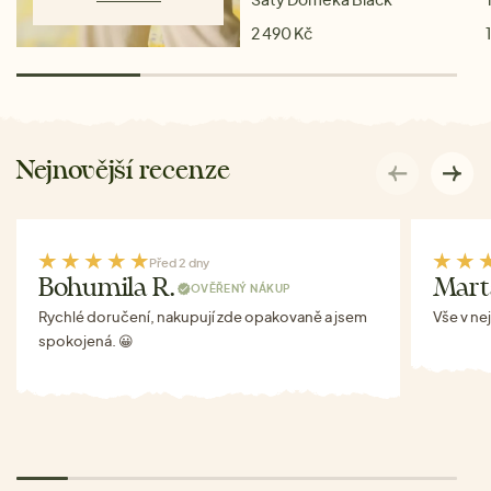
2 490 Kč
Nejnovější recenze
Před 2 dny
Bohumila R.
Mart
OVĚŘENÝ NÁKUP
Rychlé doručení, nakupují zde opakovaně a jsem
Vše v ne
spokojená. 😀