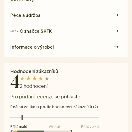
Péče a údržba
O značce
SKFK
Informace o výrobci
Hodnocení zákazníků
4
2 hodnocení
Pro přidání recenze
se přihlaste
.
Reálná velikost podle hodnocení zákazníků (2):
Příliš malé
Akorát
Příliš velké
5
1