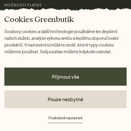
MOŽNOSTI PLATBY
Magazín
Cookies Greenbutik
Soubory cookies a další technologie používáme ke zlepšení
našich služeb, analýze výkonu webu a lepšímu doporučování
produktů. V nastavení si můžete zvolit, které typy cookies
můžeme používat. Svůj souhlas můžete kdykoliv odvolat.
Přijmout vše
Pouze nezbytné
Obchodní podmínky
Podrobné nastavení
Ochrana osobních údajů
Cookies