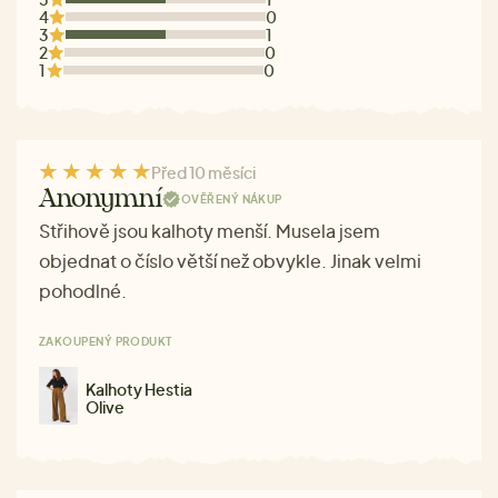
4
0
3
1
2
0
1
0
Před 10 měsíci
Anonymní
OVĚŘENÝ NÁKUP
Střihově jsou kalhoty menší. Musela jsem
objednat o číslo větší než obvykle. Jinak velmi
pohodlné.
ZAKOUPENÝ PRODUKT
Kalhoty Hestia
Olive