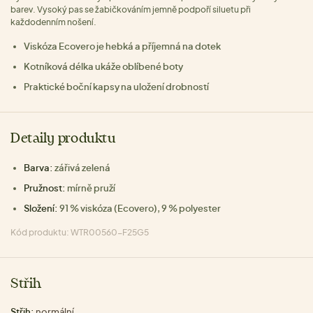
barev. Vysoký pas se žabičkováním jemně podpoří siluetu při
každodenním nošení.
Viskóza Ecovero je hebká a příjemná na dotek
Kotníková délka ukáže oblíbené boty
Praktické boční kapsy na uložení drobností
Detaily produktu
Barva:
zářivá zelená
Pružnost:
mírně pruží
Složení:
91 % viskóza (Ecovero), 9 % polyester
Kód produktu: WTR00560-F25G5
Střih
Střih:
normální