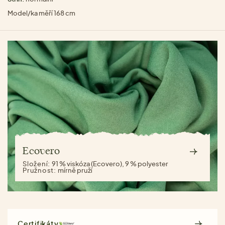
Model/ka měří 168 cm
Ecovero
Složení:
91 % viskóza (Ecovero), 9 % polyester
Pružnost:
mírně pruží
Certifikáty