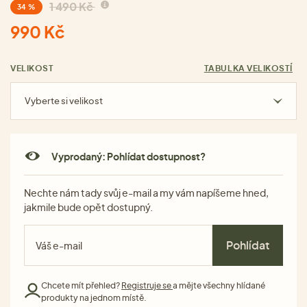
1 490 Kč
34 %
990 Kč
VELIKOST
TABULKA VELIKOSTÍ
Vyberte si velikost
Vyprodaný: Pohlídat dostupnost?
Nechte nám tady svůj e-mail a my vám napíšeme hned,
jakmile bude opět dostupný.
Pohlídat
Chcete mít přehled?
Registruje se
a mějte všechny hlídané
produkty na jednom místě.