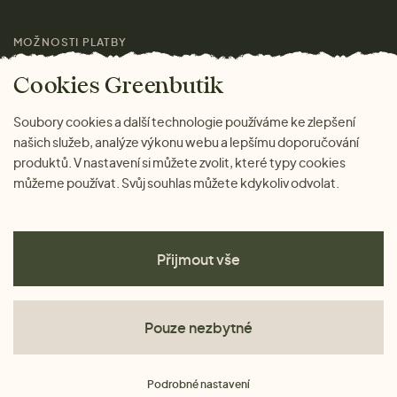
Pro média
MOŽNOSTI PLATBY
Magazín
Cookies Greenbutik
Soubory cookies a další technologie používáme ke zlepšení
našich služeb, analýze výkonu webu a lepšímu doporučování
produktů. V nastavení si můžete zvolit, které typy cookies
můžeme používat. Svůj souhlas můžete kdykoliv odvolat.
Přijmout vše
Pouze nezbytné
Obchodní podmínky
Podrobné nastavení