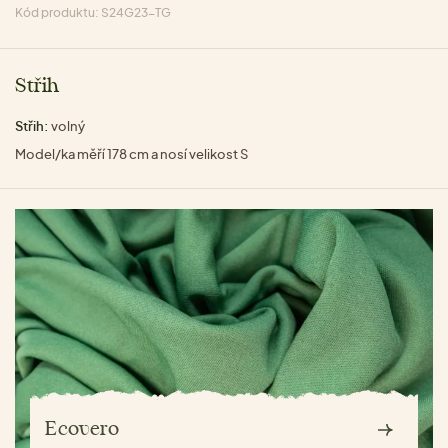
Kód produktu: S24G23-TG
Střih
Střih:
volný
Model/ka měří 178 cm a nosí velikost S
Ecovero