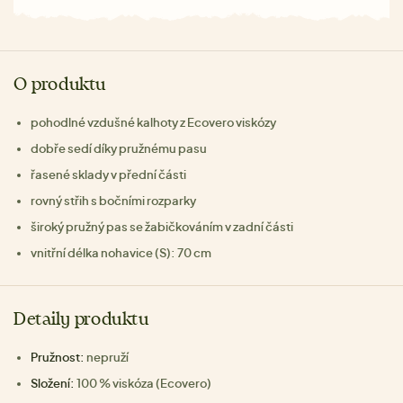
O produktu
pohodlné vzdušné kalhoty z Ecovero viskózy
dobře sedí díky pružnému pasu
řasené sklady v přední části
rovný střih s bočními rozparky
široký pružný pas se žabičkováním v zadní části
vnitřní délka nohavice (S): 70 cm
Detaily produktu
Pružnost:
nepruží
Složení:
100 % viskóza (Ecovero)