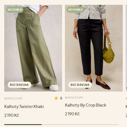
NOVINKA
NOVINKA
BIO BAVLNA
BIO BAVLNA
5
WHITE STUFF
WHITE STUFF
Kalhoty Illy Crop Black
Kalhoty Twister Khaki
2 190 Kč
2 190 Kč