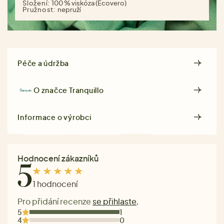
Složení:
100 % viskóza (Ecovero)
Pružnost:
nepruží
Péče a údržba
O značce
Tranquillo
Informace o výrobci
Hodnocení zákazníků
5
1 hodnocení
Pro přidání recenze
se přihlaste
.
5
1
4
0