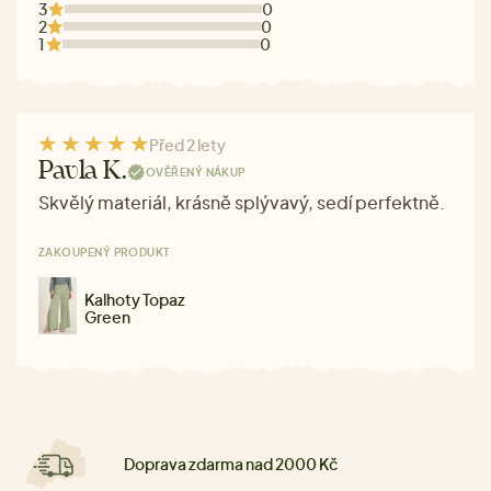
3
0
2
0
1
0
Před 2 lety
Pavla K.
OVĚŘENÝ NÁKUP
Skvělý materiál, krásně splývavý, sedí perfektně.
ZAKOUPENÝ PRODUKT
Kalhoty Topaz
Green
Doprava zdarma nad 2000 Kč