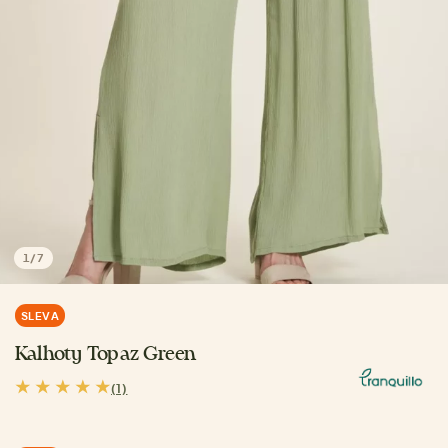
1
/
7
SLEVA
Kalhoty Topaz Green
(1)