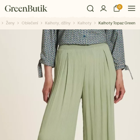
0
Ženy
Oblečení
Kalhoty, džíny
Kalhoty
Kalhoty Topaz Green