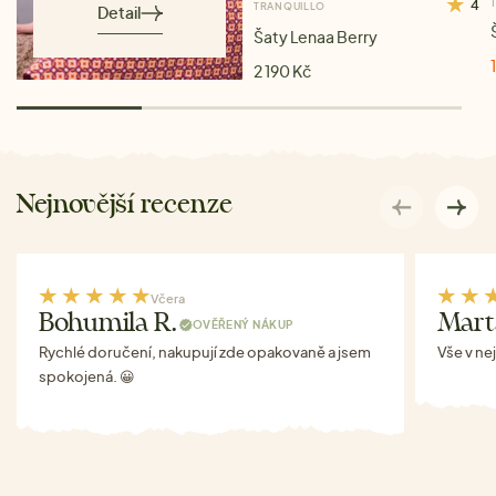
4
TRANQUILLO
Detail
Šaty Lenaa Berry
2 190 Kč
Nejnovější recenze
Včera
Bohumila R.
Mart
OVĚŘENÝ NÁKUP
Rychlé doručení, nakupují zde opakovaně a jsem
Vše v ne
spokojená. 😀