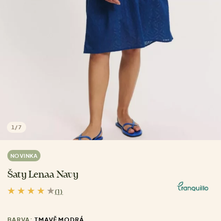
1
/
7
NOVINKA
Šaty Lenaa Navy
(1)
BARVA:
TMAVĚ MODRÁ