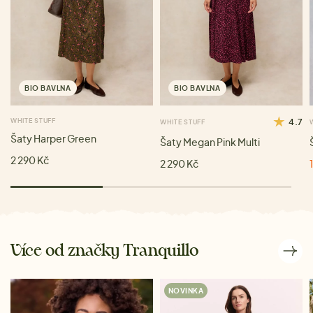
BIO BAVLNA
BIO BAVLNA
WHITE STUFF
4.7
WHITE STUFF
Šaty Harper Green
Šaty Megan Pink Multi
2 290 Kč
2 290 Kč
Více od značky Tranquillo
NOVINKA