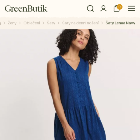
0
Ženy
Oblečení
Šaty
Šaty na denní nošení
Šaty Lenaa Navy