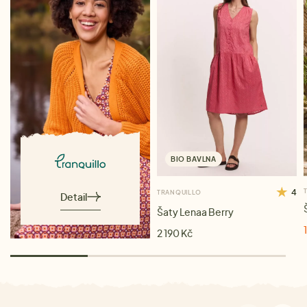
BIO BAVLNA
4
TRANQUILLO
Detail
Šaty Lenaa Berry
2 190 Kč