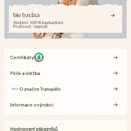
bio bavlna
Složení:
100 % bavlna (bio)
Pružnost:
nepruží
Certifikáty
Péče a údržba
O značce
Tranquillo
Informace o výrobci
Hodnocení zákazníků