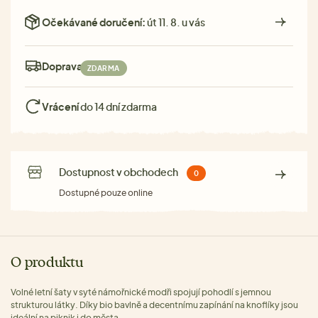
Očekávané doručení:
út 11. 8. u vás
Doprava:
ZDARMA
Vrácení
do 14 dní zdarma
Dostupnost v obchodech
0
Dostupné pouze online
O produktu
Volné letní šaty v syté námořnické modři spojují pohodlí s jemnou
strukturou látky. Díky bio bavlně a decentnímu zapínání na knoflíky jsou
ideální na piknik i do města.