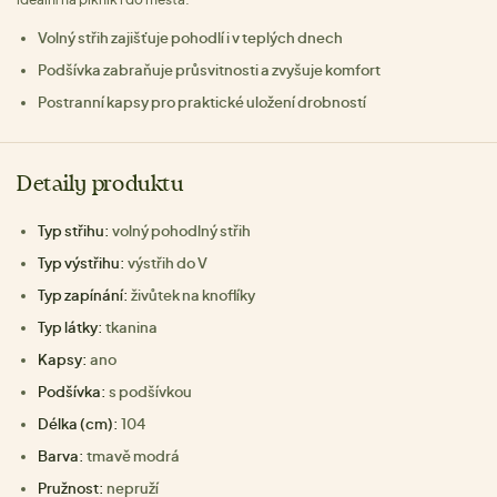
Volný střih zajišťuje pohodlí i v teplých dnech
Podšívka zabraňuje průsvitnosti a zvyšuje komfort
Postranní kapsy pro praktické uložení drobností
Detaily produktu
Typ střihu:
volný pohodlný střih
Typ výstřihu:
výstřih do V
Typ zapínání:
živůtek na knoflíky
Typ látky:
tkanina
Kapsy:
ano
Podšívka:
s podšívkou
Délka (cm):
104
Barva:
tmavě modrá
Pružnost:
nepruží