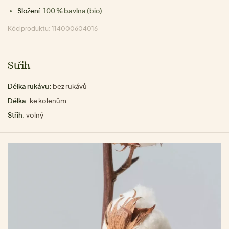
Složení:
100 % bavlna (bio)
Kód produktu: 114000604016
Střih
Délka rukávu:
bez rukávů
Délka:
ke kolenům
Střih:
volný