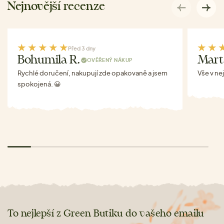
Nejnovější recenze
Před 3 dny
Bohumila R.
Mart
OVĚŘENÝ NÁKUP
Rychlé doručení, nakupují zde opakovaně a jsem
Vše v ne
spokojená. 😀
To nejlepší z Green Butiku do vašeho emailu