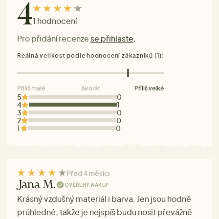
4
1 hodnocení
Pro přidání recenze
se přihlaste
.
Reálná velikost podle hodnocení zákazníků (1):
Příliš malé
Akorát
Příliš velké
5
0
4
1
3
0
2
0
1
0
Před 4 měsíci
Jana M.
OVĚŘENÝ NÁKUP
Krásný vzdušný materiál i barva. Jen jsou hodně
průhledné, takže je nejspíš budu nosit převážně