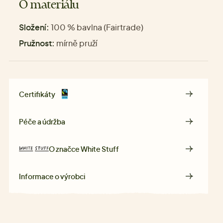
O materiálu
Složení:
100 % bavlna (Fairtrade)
Pružnost:
mírně pruží
Certifikáty
Péče a údržba
O značce
White Stuff
Informace o výrobci