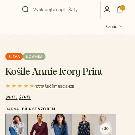
0
O nás
O nás
O nás
O nás
O nás
SLEVA
NOVINKA
Košile Annie Ivory Print
(177)
PŘEČÍST RECENZE
BARVA:
BÍLÁ SE VZOREM
+30