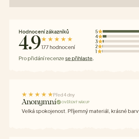
Hodnocení zákazníků
5
4
4.9
3
2
177 hodnocení
1
Pro přidání recenze
se přihlaste
.
Před 4 dny
Anonymní
OVĚŘENÝ NÁKUP
Velká spokojenost. Příjemný materiál, krásné barv