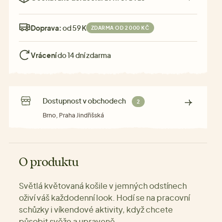
Doprava:
od 59 Kč
ZDARMA OD 2 000 KČ
Vrácení
do 14 dní zdarma
Dostupnost v obchodech
2
Brno, Praha Jindřišská
O produktu
Světlá květovaná košile v jemných odstínech
oživí váš každodenní look. Hodí se na pracovní
schůzky i víkendové aktivity, když chcete
působit svěže a upraveně.