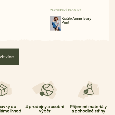
ZAKOUPENÝ PRODUKT
Košile Annie Ivory
Print
zit více
ávky do
4 prodejny a osobní
Příjemné materiály
láme ihned
výběr
a pohodlné střihy