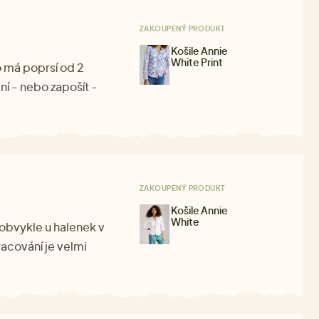
ZAKOUPENÝ PRODUKT
Košile Annie
White Print
o má poprsí od 2
ní - nebo zapošít -
ZAKOUPENÝ PRODUKT
Košile Annie
White
o obvykle u halenek v
racování je velmi