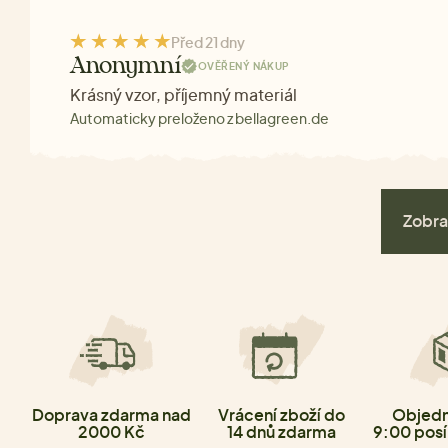
Před 21 dny
Anonymní
OVĚŘENÝ NÁKUP
Krásný vzor, příjemný materiál
Automaticky preloženo z bellagreen.de
Zobra
Doprava zdarma nad
Vrácení zboží do
Objedn
2000 Kč
14 dnů zdarma
9:00 posí