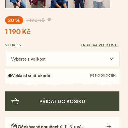
20 %
1 490 Kč
1 190 Kč
VELIKOST
TABULKA VELIKOSTÍ
Vyberte si velikost
Velikost sedí:
akorát
95 HODNOCENÍ
PŘIDAT DO KOŠÍKU
Očekávané doručení:
út 11. 8. u vás