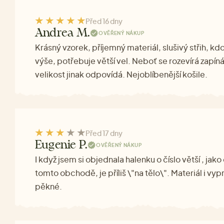
Před 16 dny
Andrea M.
OVĚŘENÝ NÁKUP
Krásný vzorek, příjemný materiál, slušivý střih, kd
výše, potřebuje větší vel. Neboť se rozevírá zapíná
velikost jinak odpovídá. Nejoblíbenější košile.
Před 17 dny
Eugenie P.
OVĚŘENÝ NÁKUP
I když jsem si objednala halenku o číslo větší , jak
tomto obchodě, je příliš \"na tělo\". Materiál i vyp
pěkné.