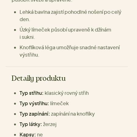
Lehká bavlna zajistí pohodlné nošení po celý
den.
Úzký límeček působí upraveně k džínám
i sukni.
Knoflíková léga umožňuje snadné nastavení
výstřihu.
Detaily produktu
Typ střihu:
klasický rovný střih
Typ výstřihu:
límeček
Typ zapínání:
zapínání na knoflíky
Typ látky:
žerzej
Kapsy:
ne