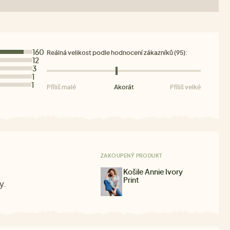
160
Reálná velikost podle hodnocení zákazníků (95):
12
3
1
1
Příliš malé
Akorát
Příliš velké
ZAKOUPENÝ PRODUKT
Košile Annie Ivory
Print
y.