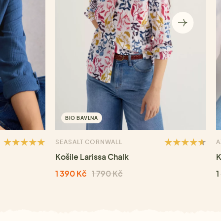
BIO BAVLNA
SEASALT CORNWALL
A
Košile Larissa Chalk
K
1 390 Kč
1 790 Kč
1