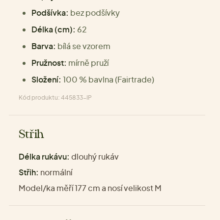
Podšívka:
bez podšívky
Délka (cm):
62
Barva:
bílá se vzorem
Pružnost:
mírně pruží
Složení:
100 % bavlna (Fairtrade)
Kód produktu: 445833-IP
Střih
Délka rukávu:
dlouhý rukáv
Střih:
normální
Model/ka měří 177 cm a nosí velikost M