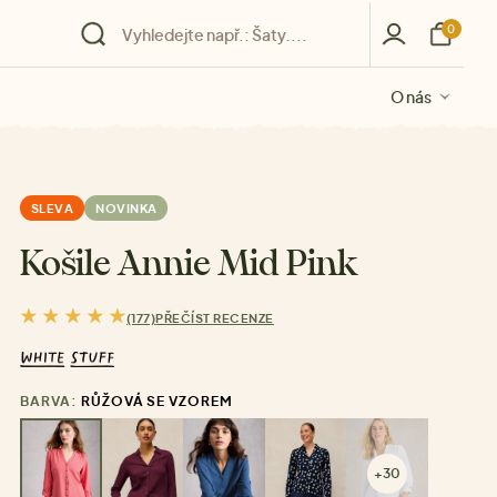
0
O nás
O nás
O nás
O nás
O nás
SLEVA
NOVINKA
Košile Annie Mid Pink
(177)
PŘEČÍST RECENZE
BARVA:
RŮŽOVÁ SE VZOREM
+30