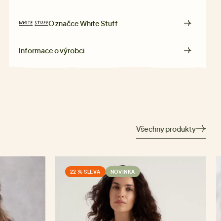
O značce
White Stuff
Informace o výrobci
Všechny produkty
22 % SLEVA
NOVINKA