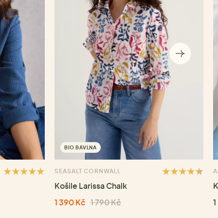
BIO BAVLNA
SEASALT CORNWALL
A
Košile Larissa Chalk
K
1 390 Kč
1 790 Kč
1