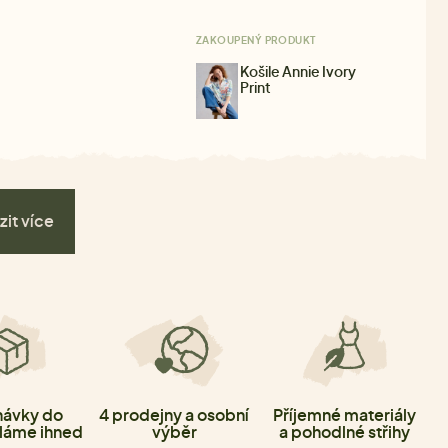
ZAKOUPENÝ PRODUKT
Košile Annie Ivory
Print
zit více
ávky do
4 prodejny a osobní
Příjemné materiály
láme ihned
výběr
a pohodlné střihy