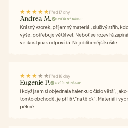
Před 17 dny
Andrea M.
OVĚŘENÝ NÁKUP
Krásný vzorek, příjemný materiál, slušivý střih, kd
výše, potřebuje větší vel. Neboť se rozevírá zapíná
velikost jinak odpovídá. Nejoblíbenější košile.
Před 18 dny
Eugenie P.
OVĚŘENÝ NÁKUP
I když jsem si objednala halenku o číslo větší , jak
tomto obchodě, je příliš \"na tělo\". Materiál i vyp
pěkné.