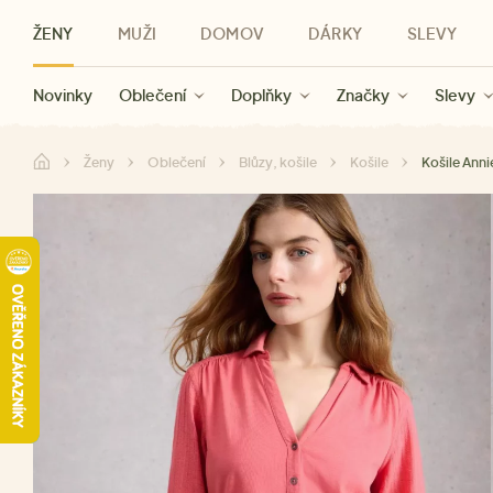
ŽENY
MUŽI
DOMOV
DÁRKY
SLEVY
Novinky
Novinky
Kategorie
Pro ženy
Slevy ženy
Oblečení
Oblečení
Pro muže
Značky
Slevy muži
Doplňky
Značky
Slevy
Pro děti
Slevy
Značky
Pro všechny
Slevy
Dá
Ženy
Oblečení
Blůzy, košile
Košile
Košile Anni