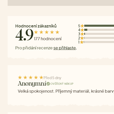
Hodnocení zákazníků
5
4
4.9
3
2
177 hodnocení
1
Pro přidání recenze
se přihlaste
.
Před 5 dny
Anonymní
OVĚŘENÝ NÁKUP
Velká spokojenost. Příjemný materiál, krásné barv