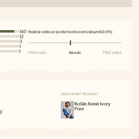
160
Reálná velikost podle hodnocení zákazníků (95):
12
3
1
1
Příliš malé
Akorát
Příliš velké
ZAKOUPENÝ PRODUKT
Košile Annie Ivory
Print
y.