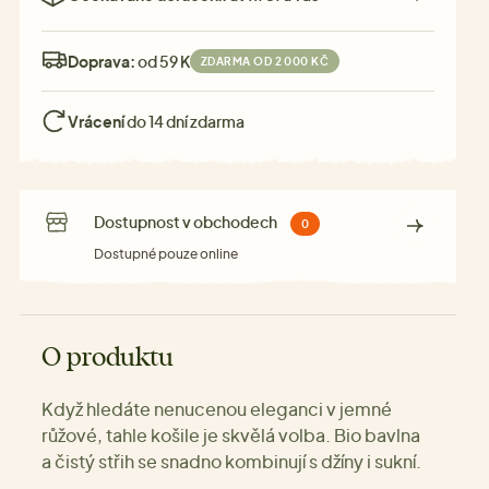
Doprava:
od 59 Kč
ZDARMA OD 2 000 KČ
Vrácení
do 14 dní zdarma
Dostupnost v obchodech
0
Dostupné pouze online
O produktu
Když hledáte nenucenou eleganci v jemné
růžové, tahle košile je skvělá volba. Bio bavlna
a čistý střih se snadno kombinují s džíny i sukní.