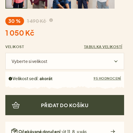
30 %
1 490 Kč
1 050 Kč
VELIKOST
TABULKA VELIKOSTÍ
Vyberte si velikost
Velikost sedí:
akorát
95 HODNOCENÍ
PŘIDAT DO KOŠÍKU
Očekávané doručení:
út 11. 8. u vás