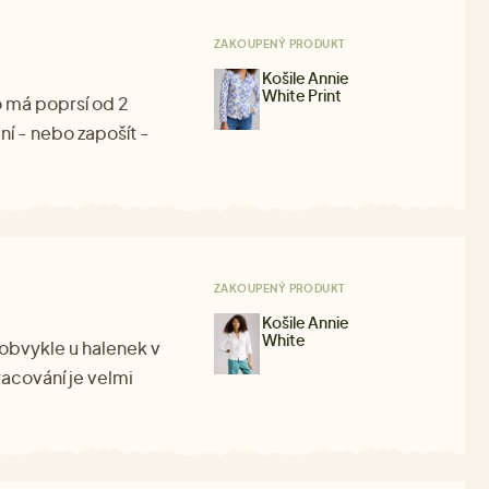
ZAKOUPENÝ PRODUKT
Košile Annie
White Print
o má poprsí od 2
ní - nebo zapošít -
ZAKOUPENÝ PRODUKT
Košile Annie
White
o obvykle u halenek v
racování je velmi