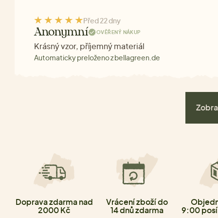
Před 22 dny
Anonymní
OVĚŘENÝ NÁKUP
Krásný vzor, příjemný materiál
Automaticky preloženo z bellagreen.de
Zobra
Doprava zdarma nad
Vrácení zboží do
Objedn
2000 Kč
14 dnů zdarma
9:00 posí