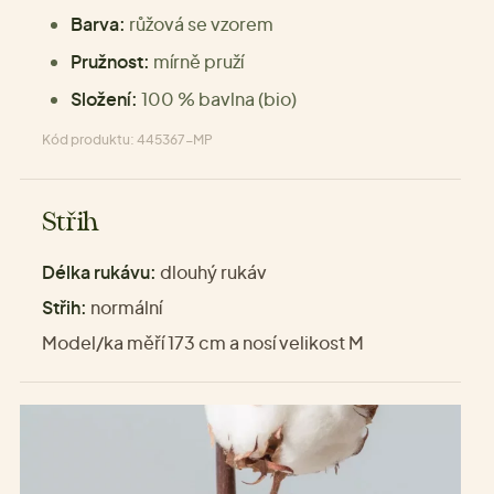
Barva:
růžová se vzorem
Pružnost:
mírně pruží
Složení:
100 % bavlna (bio)
Kód produktu: 445367-MP
Střih
Délka rukávu:
dlouhý rukáv
Střih:
normální
Model/ka měří 173 cm a nosí velikost M