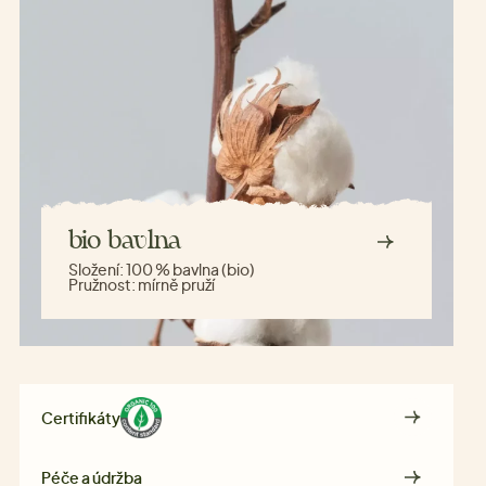
bio bavlna
Složení:
100 % bavlna (bio)
Pružnost:
mírně pruží
Certifikáty
Péče a údržba