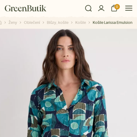
0
Ženy
Oblečení
Blůzy, košile
Košile
Košile Larissa Emulsion