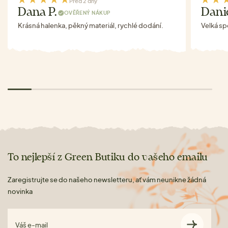
Před 2 dny
Dana P.
Danie
OVĚŘENÝ NÁKUP
Krásná halenka, pěkný materiál, rychlé dodání.
Velká s
To nejlepší z Green Butiku do vašeho emailu
Zaregistrujte se do našeho newsletteru, ať vám neunikne žádná
novinka
Váš e-mail