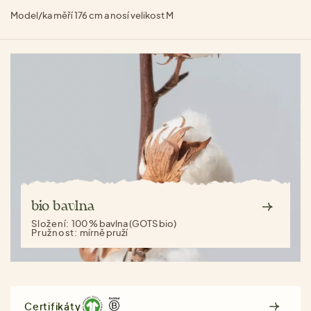
Model/ka měří 176 cm a nosí velikost M
bio bavlna
Složení:
100 % bavlna (GOTS bio)
Pružnost:
mírně pruží
Certifikáty