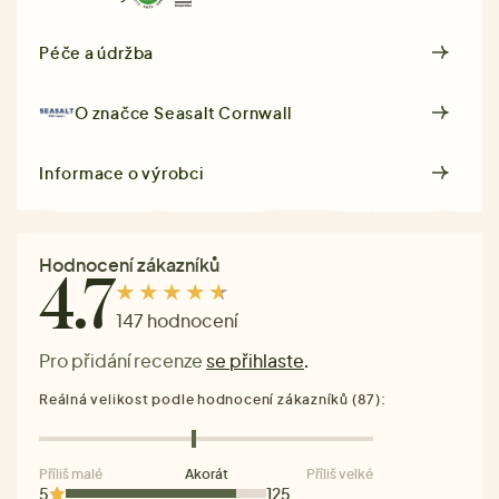
Péče a údržba
O značce
Seasalt Cornwall
Informace o výrobci
Hodnocení zákazníků
4.7
147 hodnocení
Pro přidání recenze
se přihlaste
.
Reálná velikost podle hodnocení zákazníků (87):
Příliš malé
Akorát
Příliš velké
5
125