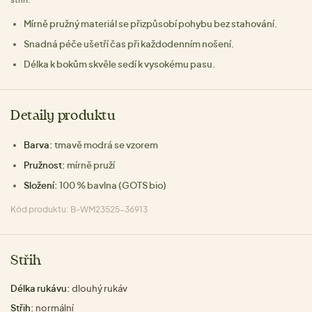
Mírně pružný materiál se přizpůsobí pohybu bez stahování.
Snadná péče ušetří čas při každodenním nošení.
Délka k bokům skvěle sedí k vysokému pasu.
Detaily produktu
Barva:
tmavě modrá se vzorem
Pružnost:
mírně pruží
Složení:
100 % bavlna (GOTS bio)
Kód produktu: B-WM23525-36913
Střih
Délka rukávu:
dlouhý rukáv
Střih:
normální