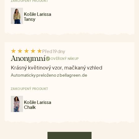
ZAKOUPENÝ PRODUKT
Košile Larissa
Tansy
Před 19 dny
Anonymní
OVĚŘENÝ NÁKUP
Krásný květinový vzor, mačkaný vzhled
Automaticky preloženo z bellagreen.de
ZAKOUPENÝ PRODUKT
Košile Larissa
Chalk