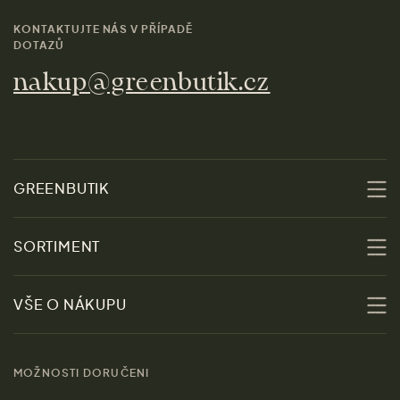
KONTAKTUJTE NÁS V PŘÍPADĚ
DOTAZŮ
nakup@greenbutik.cz
GREENBUTIK
O nás
SORTIMENT
Udržitelnost
Slevy
VŠE O NÁKUPU
Materiály
Ženy
Průvodce velikostmi
Obchody
MOŽNOSTI DORUČENI
Muži
Vrácení zboží zdarma