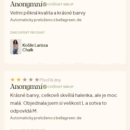
Anonymní
OVĚŘENÝ NÁKUP
Velmi pěkná kvalita a krásné barvy
Automaticky preloženo z bellagreen.de
ZAKOUPENÝ PRODUKT
Košile Larissa
Chalk
Před 16 dny
Anonymní
OVĚŘENÝ NÁKUP
Krásné barvy, celkově skvělá halenka, ale je moc
malá. Objednala jsem si velikost L a sotva to
odpovídá M.
Automaticky preloženo z bellagreen.de