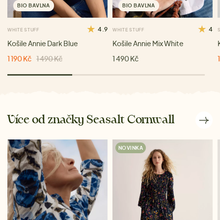
BIO BAVLNA
BIO BAVLNA
4.9
4
WHITE STUFF
WHITE STUFF
Košile Annie Dark Blue
Košile Annie Mix White
1 190 Kč
1 490 Kč
1 490 Kč
Více od značky Seasalt Cornwall
NOVINKA