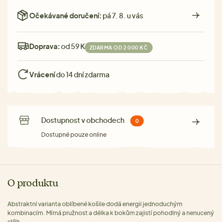
Očekávané doručení:
pá 7. 8. u vás
Doprava:
od 59 Kč
ZDARMA OD 2 000 KČ
Vrácení
do 14 dní zdarma
Dostupnost v obchodech
0
Dostupné pouze online
O produktu
Abstraktní varianta oblíbené košile dodá energii jednoduchým
kombinacím. Mírná pružnost a délka k bokům zajistí pohodlný a nenucený
střih.