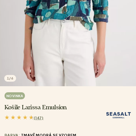
1
/
6
NOVINKA
Košile Larissa Emulsion
(147)
BARVA:
TMAVĚ MODRÁ SE VZOREM