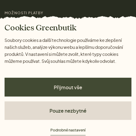
MOŽNOSTI PLATBY
Magazín
Cookies Greenbutik
Soubory cookies a další technologie používáme ke zlepšení
našich služeb, analýze výkonu webu a lepšímu doporučování
produktů. V nastavení si můžete zvolit, které typy cookies
můžeme používat. Svůj souhlas můžete kdykoliv odvolat.
Přijmout vše
Pouze nezbytné
Obchodní podmínky
Podrobné nastavení
Ochrana osobních údajů
Cookies