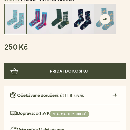
+8
250 Kč
PŘIDAT DO KOŠÍKU
Očekávané doručení:
út 11. 8. u vás
Doprava:
od 59 Kč
ZDARMA OD 2 000 KČ
Vrácení
do 14 dní zdarma