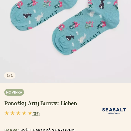
1
/
1
NOVINKA
Ponožky Arty Burrow Lichen
(39)
BARVA:
SVĚTLE MODRÁ SE VZOREM