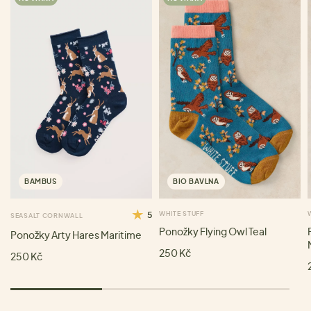
BAMBUS
BIO BAVLNA
5
WHITE STUFF
SEASALT CORNWALL
Ponožky Flying Owl Teal
Ponožky Arty Hares Maritime
250 Kč
250 Kč