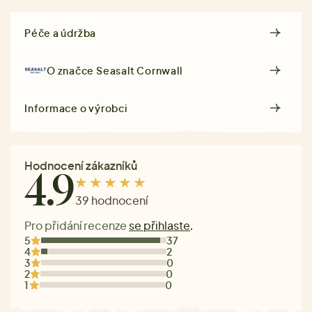
Péče a údržba
O značce
Seasalt Cornwall
Informace o výrobci
Hodnocení zákazníků
4.9
39 hodnocení
Pro přidání recenze
se přihlaste
.
5
37
4
2
3
0
2
0
1
0