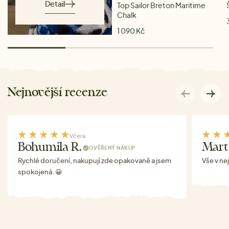
Detail
Top Sailor Breton Maritime
Chalk
1 090 Kč
Nejnovější recenze
Včera
Bohumila R.
Mart
OVĚŘENÝ NÁKUP
Rychlé doručení, nakupují zde opakovaně a jsem
Vše v ne
spokojená. 😀