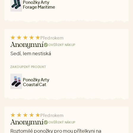
Ponožky Arty
Forage Maritime
Před rokem
Anonymní
OVĚŘENÝ NÁKUP
Sedí, lem nestiská
ZAKOUPENÝ PRODUKT
Ponožky Arty
Coastal Cat
Před rokem
Anonymní
OVĚŘENÝ NÁKUP
Roztomilé ponožky pro mou přítelkyni na