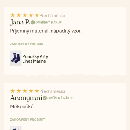
Před 2 měsíci
Jana P.
OVĚŘENÝ NÁKUP
Příjemný materiál, nápaditý vzor.
ZAKOUPENÝ PRODUKT
Ponožky Arty
Lines Marine
Před 8 měsíci
Anonymní
OVĚŘENÝ NÁKUP
Měkoučké
ZAKOUPENÝ PRODUKT