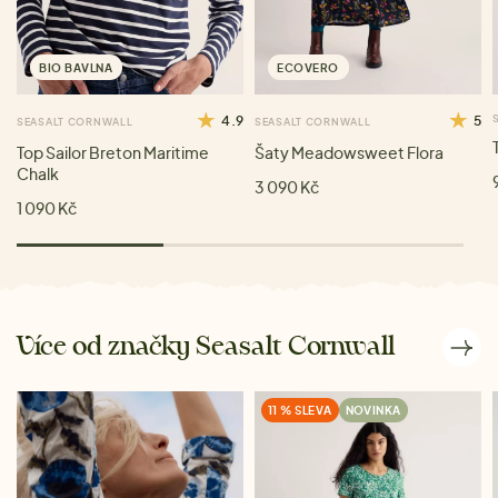
BIO BAVLNA
ECOVERO
4.9
5
SEASALT CORNWALL
SEASALT CORNWALL
Top Sailor Breton Maritime
Šaty Meadowsweet Flora
Chalk
3 090 Kč
1 090 Kč
Více od značky Seasalt Cornwall
11 % SLEVA
NOVINKA