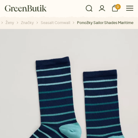
0
Ženy
Značky
Seasalt Cornwall
Ponožky Sailor Shades Maritime