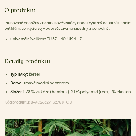
O produktu
Pruhované ponožky z bambusové viskózy dodají výrazný detail základním
outfitům. Lehký žerzej v botě zůstává nenápadný a pohodlný.
univerzální velikost EU 37 – 40, UK 4 – 7
Detaily produktu
Typ látky:
žerzej
Barva:
tmavě modrá se vzorem
Složení:
78 % viskóza (bambus), 21 % polyamid (rec), 1 % elastan
Kód produktu: B-AC26629-32788-OS