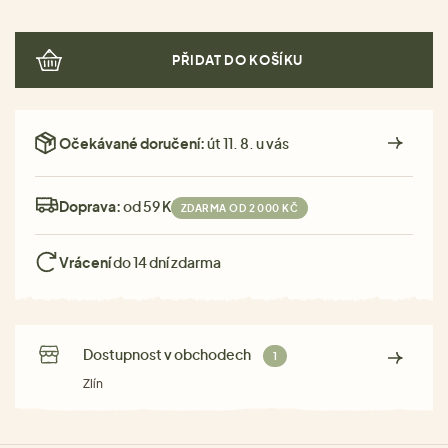
PŘIDAT DO KOŠÍKU
Očekávané doručení:
út 11. 8. u vás
Doprava:
od 59 Kč
ZDARMA OD 2 000 KČ
Vrácení
do 14 dní zdarma
Dostupnost v obchodech
1
Zlín