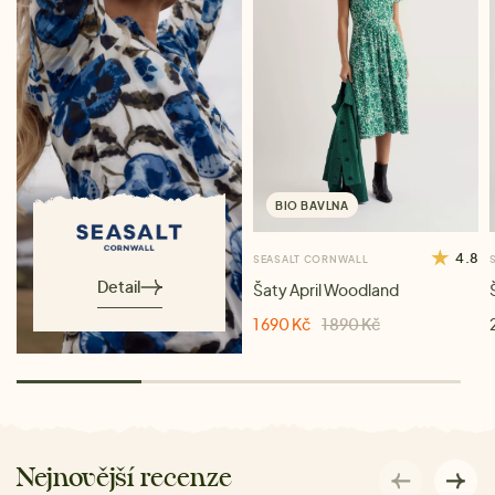
BIO BAVLNA
4.8
SEASALT CORNWALL
Detail
Šaty April Woodland
1 690 Kč
1 890 Kč
Nejnovější recenze