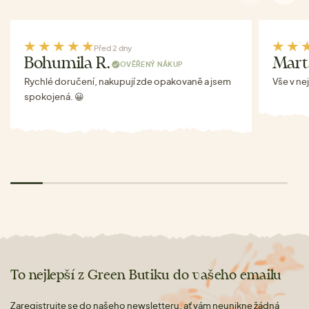
Před 2 dny
Bohumila R.
Mart
OVĚŘENÝ NÁKUP
Rychlé doručení, nakupují zde opakovaně a jsem
Vše v ne
spokojená. 😀
To nejlepší z Green Butiku do vašeho emailu
Zaregistrujte se do našeho newsletteru, ať vám neunikne žádná