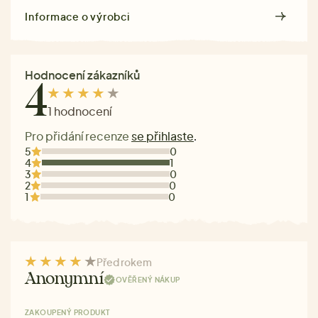
Informace o výrobci
Hodnocení zákazníků
4
1 hodnocení
Pro přidání recenze
se přihlaste
.
5
0
4
1
3
0
2
0
1
0
Před rokem
Anonymní
OVĚŘENÝ NÁKUP
ZAKOUPENÝ PRODUKT