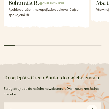
Bohumila R.
Mart
OVĚŘENÝ NÁKUP
Rychlé doručení, nakupují zde opakovaně a jsem
Vše v ne
spokojená. 😀
To nejlepší z Green Butiku do vašeho emailu
Zaregistrujte se do našeho newsletteru, ať vám neunikne žádná
novinka