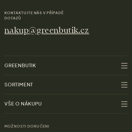
KONTAKTUJTE NÁS V PŘÍPADĚ
DOTAZŮ
nakup@greenbutik.cz
GREENBUTIK
O nás
SORTIMENT
Udržitelnost
Slevy
VŠE O NÁKUPU
Materiály
Ženy
Průvodce velikostmi
Obchody
MOŽNOSTI DORUČENI
Muži