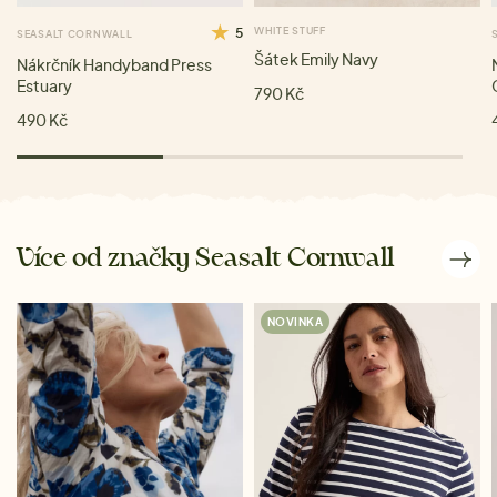
5
WHITE STUFF
SEASALT CORNWALL
Šátek Emily Navy
Nákrčník Handyband Press
Estuary
790 Kč
490 Kč
Více od značky Seasalt Cornwall
NOVINKA