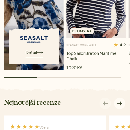
BIO BAVLNA
4.9
SEASALT CORNWALL
Detail
Top Sailor Breton Maritime
Chalk
1 090 Kč
Nejnovější recenze
Včera