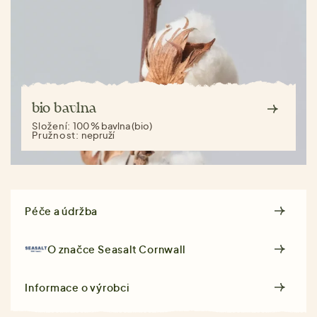
bio bavlna
Složení:
100 % bavlna (bio)
Pružnost:
nepruží
Péče a údržba
O značce
Seasalt Cornwall
Informace o výrobci