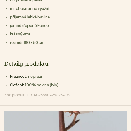
originální doplněk
mnohostranné využití
příjemná lehká bavlna
jemně třepené konce
krásný vzor
rozměr 180 x 50 cm
Detaily produktu
Pružnost:
nepruží
Složení:
100 % bavlna (bio)
Kód produktu: B-AC26850-25026-OS