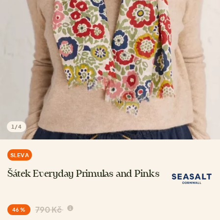
1
/
4
SLEVA
Šátek Everyday Primulas and Pinks
790 Kč
46 %