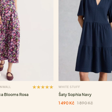
RNWALL
WHITE STUFF
ca Blooms Rosa
Šaty Sophia Navy
1 490 Kč
1 890 Kč