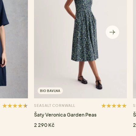
BIO BAVLNA
SEASALT CORNWALL
S
Šaty Veronica Garden Peas
Š
2 290 Kč
2