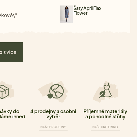
Šaty April Flax
Flower
ůvkové\"
zit více
ávky do
4 prodejny a osobní
Příjemné materiály
láme ihned
výběr
a pohodlné střihy
NAŠE PRODEJNY
NAŠE MATERIÁLY