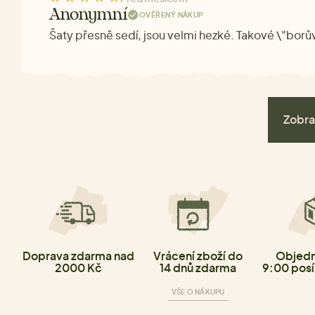
Anonymní
OVĚŘENÝ NÁKUP
Šaty přesně sedí, jsou velmi hezké. Takové \"bor
Zobra
Doprava zdarma nad
Vrácení zboží do
Objedn
2000 Kč
14 dnů zdarma
9:00 posí
VŠE O NÁKUPU