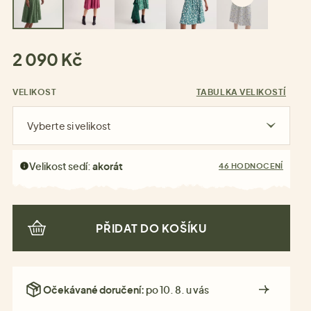
2 090 Kč
VELIKOST
TABULKA VELIKOSTÍ
Vyberte si velikost
Velikost sedí:
akorát
46 HODNOCENÍ
PŘIDAT DO KOŠÍKU
Očekávané doručení:
po 10. 8. u vás