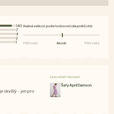
140
Reálná velikost podle hodnocení zákazníků (46):
7
4
2
1
Příliš malé
Akorát
Příliš velké
ZAKOUPENÝ PRODUKT
Šaty April Damson
je skvělý – jen pro