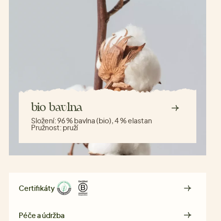
bio bavlna
Složení:
96 % bavlna (bio), 4 % elastan
Pružnost:
pruží
Certifikáty
Péče a údržba