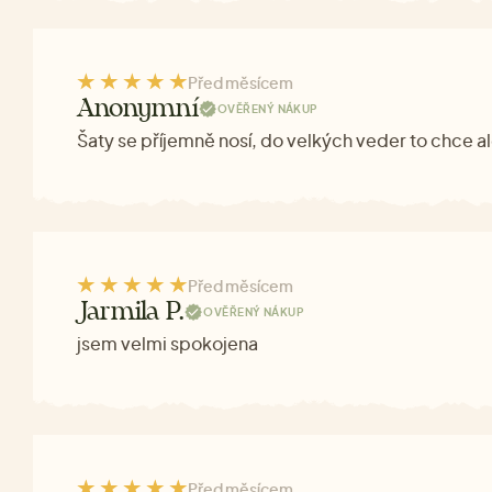
Před měsícem
Anonymní
OVĚŘENÝ NÁKUP
Šaty se příjemně nosí, do velkých veder to chce a
Před měsícem
Jarmila P.
OVĚŘENÝ NÁKUP
jsem velmi spokojena
Před měsícem