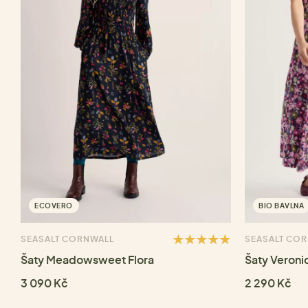
ECOVERO
BIO BAVLNA
SEASALT CORNWALL
SEASALT CO
Šaty Meadowsweet Flora
Šaty Veroni
3 090 Kč
2 290 Kč