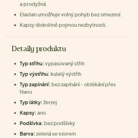
a prodyšná.
Elastan umožňuje volný pohyb bez omezení.
Kapsy diskrétně pojmou nezbytnosti.
Detaily produktu
Typ střihu:
vypasovaný střih
Typ výstřihu:
kulatý výstřih
Typ zapínání:
bez zapínání - oblékání přes
hlavu
Typ látky:
žerzej
Kapsy:
ano
Podšívka:
bez podšívky
Barva:
zelená se vzorem