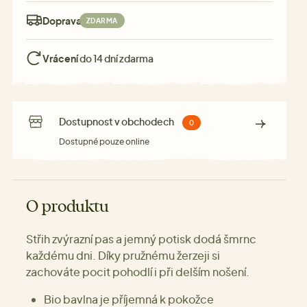
Doprava:
ZDARMA
Vrácení
do 14 dní zdarma
Dostupnost v obchodech
0
Dostupné pouze online
O produktu
Střih zvýrazní pas a jemný potisk dodá šmrnc
každému dni. Díky pružnému žerzeji si
zachováte pocit pohodlí i při delším nošení.
Bio bavlna je příjemná k pokožce