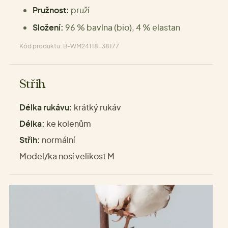
Pružnost:
pruží
Složení:
96 % bavlna (bio), 4 % elastan
Kód produktu: B-WM24118-38177
Střih
Délka rukávu:
krátký rukáv
Délka:
ke kolenům
Střih:
normální
Model/ka nosí velikost M