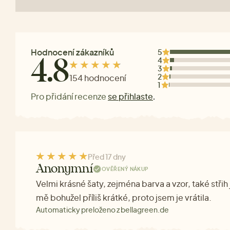
Hodnocení zákazníků
5
4
4.8
3
2
154 hodnocení
1
Pro přidání recenze
se přihlaste
.
Před 17 dny
Anonymní
OVĚŘENÝ NÁKUP
Velmi krásné šaty, zejména barva a vzor, také střih 
mě bohužel příliš krátké, proto jsem je vrátila.
Automaticky preloženo z bellagreen.de