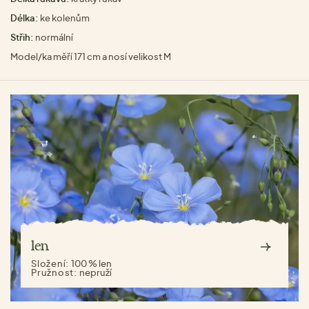
Délka:
ke kolenům
Střih:
normální
Model/ka měří 171 cm a nosí velikost M
len
Složení:
100 % len
Pružnost:
nepruží