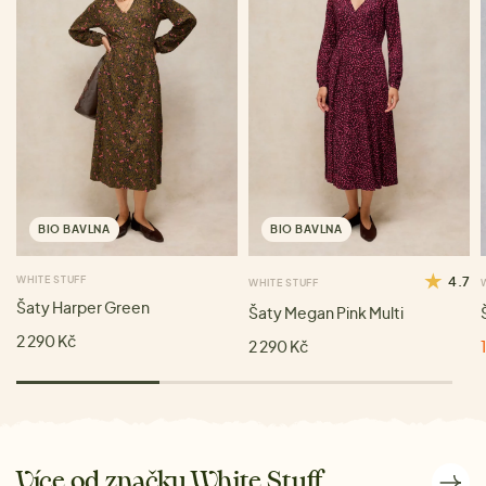
BIO BAVLNA
BIO BAVLNA
WHITE STUFF
4.7
WHITE STUFF
Šaty Harper Green
Šaty Megan Pink Multi
2 290 Kč
2 290 Kč
Více od značky White Stuff