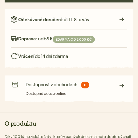
Očekávané doručení:
út 11. 8. u vás
Doprava:
od 59 Kč
ZDARMA OD 2 000 KČ
Vrácení
do 14 dní zdarma
Dostupnost v obchodech
0
Dostupné pouze online
O produktu
Díky 100% lnu získáte šaty, které v parných dnech chladí a dobře dýchají.