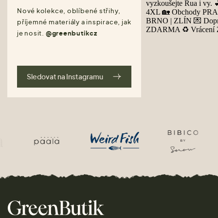
Nové kolekce, oblíbené střihy,
příjemné materiály a inspirace, jak
je nosit.
@greenbutikcz
Sledovat na Instagramu