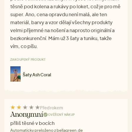
těsně pod kolena a rukávy po loket, což je pro mě
super. Ano, cena opravdu není malá, ale ten
materiál, barvy a vzor dělají všechny produkty
velmi příjemné na nošení a naprosto originální a
bezkonkurenční. Mám už 3 šaty a tuniku, takže
vím, co píšu.
ZAKOUPENÝ PRODUKT
Šaty Ash Coral
Před rokem
Anonymní
OVĚŘENÝ NÁKUP
příliš těsné v bocích
Automaticky preloženo z bellagreen.de