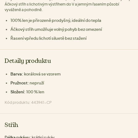
Áčkový střih s lichotivým výstřihem do V a jemným řasením působí
vyváženě a pohodlně.
100% len je přirozeně prodyšný, ideální do tepla
Áčkový střih umožňuje volný pohyb bez omezení
Řasení vpředu lichotí siluetě bez stažení
Detaily produktu
Barva:
korálová se vzorem
Pružnost:
nepruží
Složení:
100 % len
Kód produktu: 443941-CP
Střih
Délka rukávu:
krátký rukáv