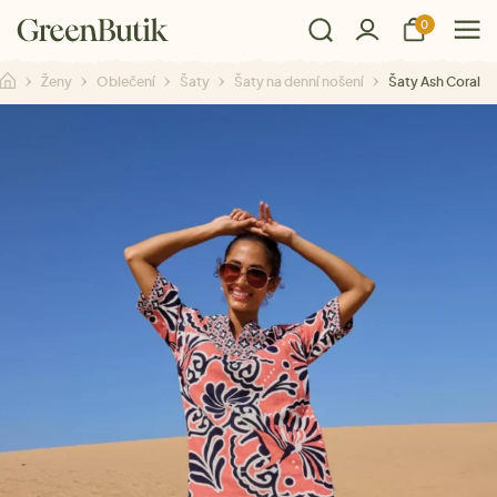
0
Ženy
Oblečení
Šaty
Šaty na denní nošení
Šaty Ash Coral