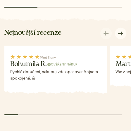
Nejnovější recenze
Před 3 dny
Bohumila R.
Mart
OVĚŘENÝ NÁKUP
Rychlé doručení, nakupují zde opakovaně a jsem
Vše v ne
spokojená. 😀