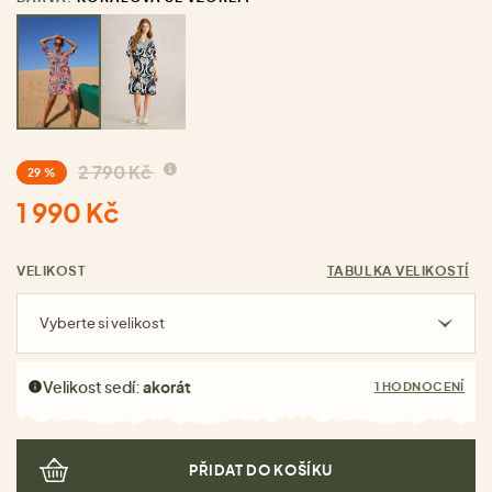
2 790 Kč
29 %
1 990 Kč
VELIKOST
TABULKA VELIKOSTÍ
Vyberte si velikost
Velikost sedí:
akorát
1 HODNOCENÍ
PŘIDAT DO KOŠÍKU