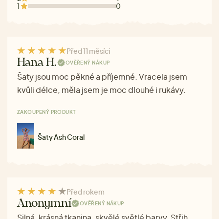
1
0
Před 11 měsíci
Hana H.
OVĚŘENÝ NÁKUP
Šaty jsou moc pěkné a příjemné. Vracela jsem
kvůli délce, měla jsem je moc dlouhé i rukávy.
ZAKOUPENÝ PRODUKT
Šaty Ash Coral
Před rokem
Anonymní
OVĚŘENÝ NÁKUP
Silná, krásná tkanina, skvělé světlé barvy. Střih