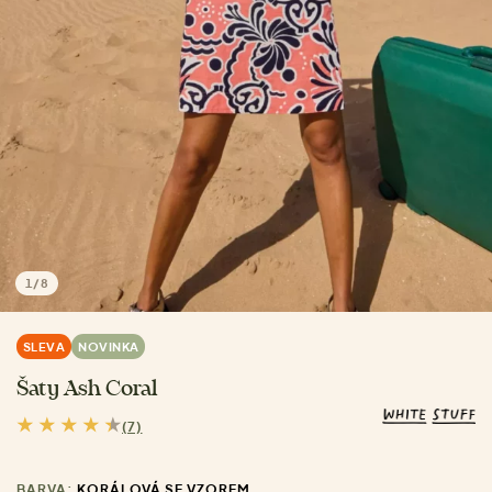
1
/
8
SLEVA
NOVINKA
Šaty Ash Coral
(7)
BARVA:
KORÁLOVÁ SE VZOREM