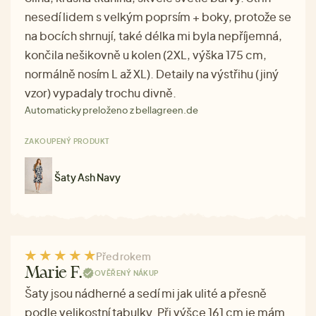
nesedí lidem s velkým poprsím + boky, protože se
na bocích shrnují, také délka mi byla nepříjemná,
končila nešikovně u kolen (2XL, výška 175 cm,
normálně nosím L až XL). Detaily na výstřihu (jiný
vzor) vypadaly trochu divně.
Automaticky preloženo z bellagreen.de
ZAKOUPENÝ PRODUKT
Šaty Ash Navy
Před rokem
Marie F.
OVĚŘENÝ NÁKUP
Šaty jsou nádherné a sedí mi jak ulité a přesně
podle velikostní tabulky. Při výšce 161 cm je mám