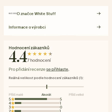
O značce
White Stuff
Informace o výrobci
Hodnocení zákazníků
4.4
7 hodnocení
Pro přidání recenze
se přihlaste
.
Reálná velikost podle hodnocení zákazníků (1):
Příliš malé
Akorát
Příliš velké
5
5
4
1
3
0
2
1