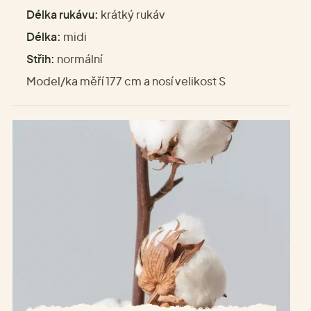
Délka rukávu:
krátký rukáv
Délka:
midi
Střih:
normální
Model/ka měří 177 cm a nosí velikost S