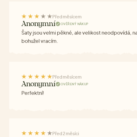
Před měsícem
Anonymní
OVĚŘENÝ NÁKUP
Šaty jsou velmi pěkné, ale velikost neodpovídá, n
bohužel vracím.
Před měsícem
Anonymní
OVĚŘENÝ NÁKUP
Perfektní!
Před 2 měsíci