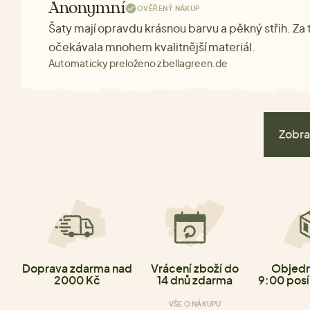
Anonymní
OVĚŘENÝ NÁKUP
Šaty mají opravdu krásnou barvu a pěkný střih. Za
očekávala mnohem kvalitnější materiál.
Automaticky preloženo z bellagreen.de
Zobra
Doprava zdarma nad
Vrácení zboží do
Objedn
2000 Kč
14 dnů zdarma
9:00 posí
VŠE O NÁKUPU