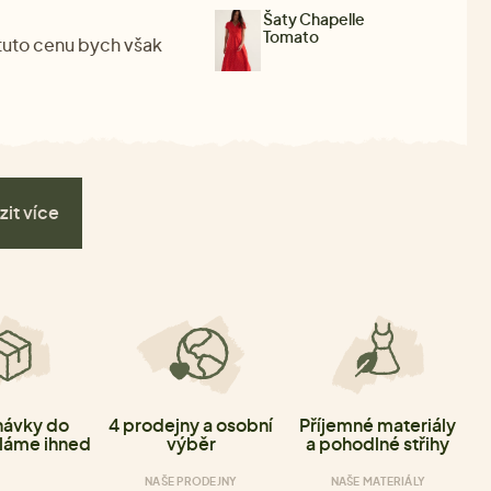
Šaty Chapelle
Tomato
 tuto cenu bych však
zit více
ávky do
4 prodejny a osobní
Příjemné materiály
láme ihned
výběr
a pohodlné střihy
NAŠE PRODEJNY
NAŠE MATERIÁLY