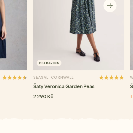
BIO BAVLNA
SEASALT CORNWALL
W
Šaty Veronica Garden Peas
Š
2 290 Kč
1