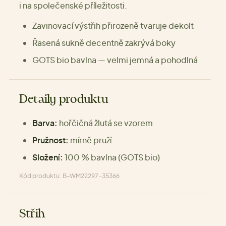
i na společenské příležitosti.
Zavinovací výstřih přirozeně tvaruje dekolt
Řasená sukně decentně zakrývá boky
GOTS bio bavlna — velmi jemná a pohodlná
Detaily produktu
Barva:
hořčičná žlutá se vzorem
Pružnost:
mírně pruží
Složení:
100 % bavlna (GOTS bio)
Kód produktu: B-WM22297-35366
Střih