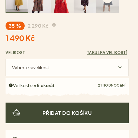
35 %
2 290 Kč
1 490 Kč
VELIKOST
TABULKA VELIKOSTÍ
Vyberte si velikost
Velikost sedí:
akorát
21 HODNOCENÍ
PŘIDAT DO KOŠÍKU