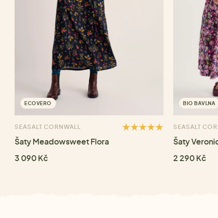
ECOVERO
BIO BAVLNA
SEASALT CORNWALL
SEASALT CO
Šaty Meadowsweet Flora
Šaty Veroni
3 090 Kč
2 290 Kč