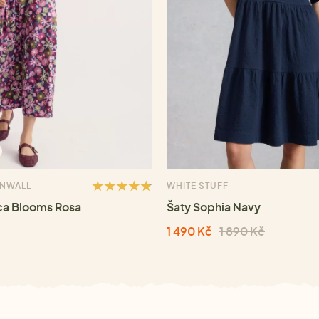
RNWALL
WHITE STUFF
ca Blooms Rosa
Šaty Sophia Navy
1 490 Kč
1 890 Kč