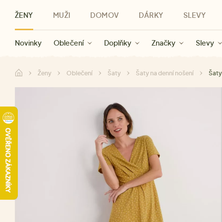
ŽENY
MUŽI
DOMOV
DÁRKY
SLEVY
Novinky
Novinky
Kategorie
Pro ženy
Slevy ženy
Oblečení
Oblečení
Pro muže
Značky
Slevy muži
Doplňky
Značky
Slevy
Pro děti
Slevy
Značky
Pro všechny
Slevy
Dá
Ženy
Oblečení
Šaty
Šaty na denní nošení
Šaty