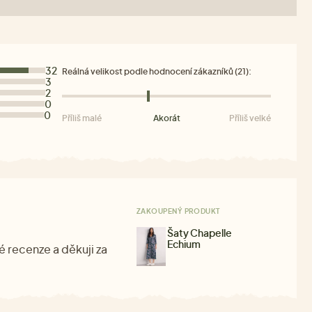
32
Reálná velikost podle hodnocení zákazníků (21):
3
2
0
0
Příliš malé
Akorát
Příliš velké
ZAKOUPENÝ PRODUKT
Šaty Chapelle
Echium
é recenze a děkuji za