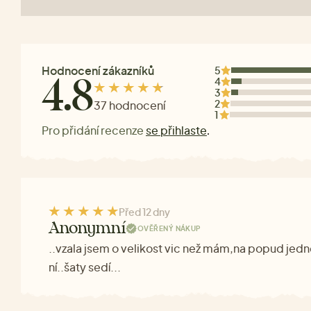
Hodnocení zákazníků
5
4
4.8
3
2
37 hodnocení
1
Pro přidání recenze
se přihlaste
.
Před 12 dny
Anonymní
OVĚŘENÝ NÁKUP
..vzala jsem o velikost vic než mám,na popud jedn
ní..šaty sedí...