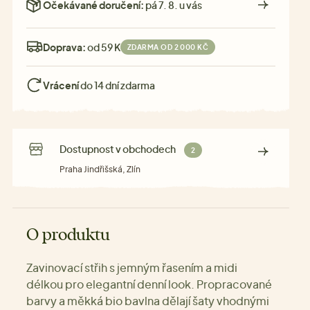
Očekávané doručení:
pá 7. 8. u vás
Doprava:
od 59 Kč
ZDARMA OD 2 000 KČ
Vrácení
do 14 dní zdarma
Dostupnost v obchodech
2
Praha Jindřišská, Zlín
O produktu
Zavinovací střih s jemným řasením a midi
délkou pro elegantní denní look. Propracované
barvy a měkká bio bavlna dělají šaty vhodnými