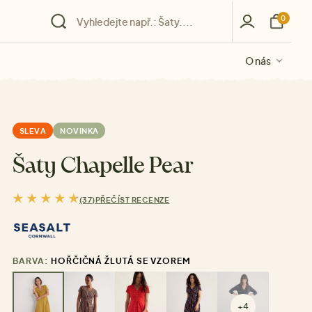
0
O nás
O nás
O nás
O nás
O nás
SLEVA
NOVINKA
Šaty Chapelle Pear
(37)
PŘEČÍST RECENZE
BARVA:
HOŘČIČNÁ ŽLUTÁ SE VZOREM
+4