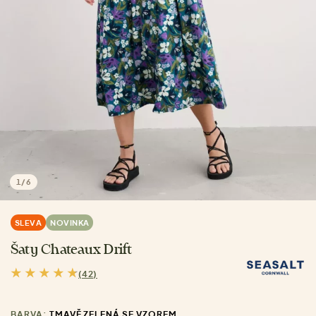
1
/
6
SLEVA
NOVINKA
Šaty Chateaux Drift
(42)
BARVA:
TMAVĚ ZELENÁ SE VZOREM