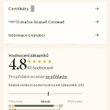
Certifikáty
O značce
Seasalt Cornwall
Informace o výrobci
Hodnocení zákazníků
4.8
42 hodnocení
Pro přidání recenze
se přihlaste
.
Reálná velikost podle hodnocení zákazníků (23):
Příliš malé
Akorát
Příliš velké
5
37
4
1