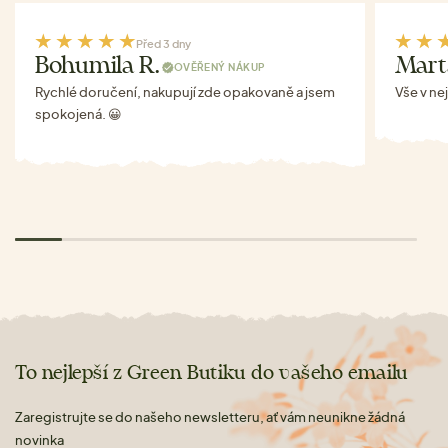
Před 3 dny
Bohumila R.
Mart
OVĚŘENÝ NÁKUP
Rychlé doručení, nakupují zde opakovaně a jsem
Vše v ne
spokojená. 😀
To nejlepší z Green Butiku do vašeho emailu
Zaregistrujte se do našeho newsletteru, ať vám neunikne žádná
novinka