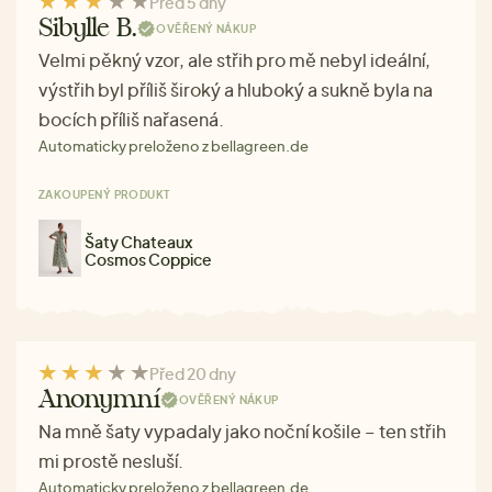
Před 5 dny
Sibylle B.
OVĚŘENÝ NÁKUP
Velmi pěkný vzor, ale střih pro mě nebyl ideální,
výstřih byl příliš široký a hluboký a sukně byla na
bocích příliš nařasená.
Automaticky preloženo z bellagreen.de
ZAKOUPENÝ PRODUKT
Šaty Chateaux
Cosmos Coppice
Před 20 dny
Anonymní
OVĚŘENÝ NÁKUP
Na mně šaty vypadaly jako noční košile – ten střih
mi prostě nesluší.
Automaticky preloženo z bellagreen.de