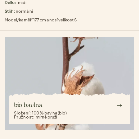
Délka:
midi
Střih:
normální
Model/ka měří 177 cm a nosí velikost S
bio bavlna
Složení:
100 % bavlna (bio)
Pružnost:
mírně pruží