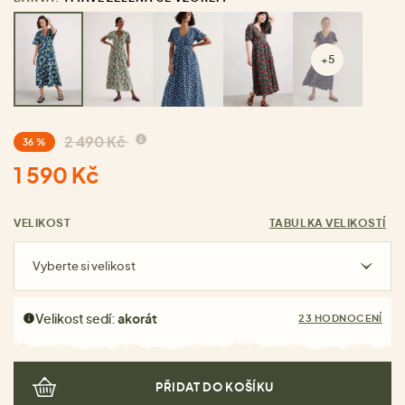
+5
2 490 Kč
36 %
1 590 Kč
VELIKOST
TABULKA VELIKOSTÍ
Vyberte si velikost
Velikost sedí:
akorát
23 HODNOCENÍ
PŘIDAT DO KOŠÍKU