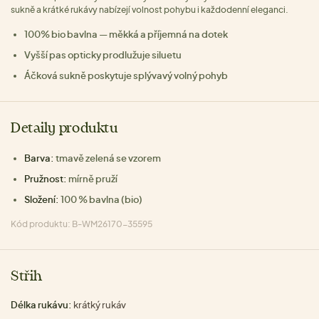
sukně a krátké rukávy nabízejí volnost pohybu i každodenní eleganci.
100% bio bavlna — měkká a příjemná na dotek
Vyšší pas opticky prodlužuje siluetu
Áčková sukně poskytuje splývavý volný pohyb
Detaily produktu
Barva:
tmavě zelená se vzorem
Pružnost:
mírně pruží
Složení:
100 % bavlna (bio)
Kód produktu: B-WM26170-35595
Střih
Délka rukávu:
krátký rukáv