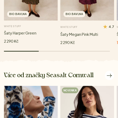
BIO BAVLNA
BIO BAVLNA
WHITE STUFF
4.7
WHITE STUFF
Šaty Harper Green
Šaty Megan Pink Multi
2 290 Kč
2 290 Kč
Více od značky Seasalt Cornwall
NOVINKA