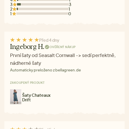
3
3
2
1
1
0
Před 4 dny
Ingeborg H.
OVĚŘENÝ NÁKUP
První šaty od Seasalt Cornwall -> sedí perfektně,
nádherné šaty
Automaticky preloženo z bellagreen.de
ZAKOUPENÝ PRODUKT
Šaty Chateaux
Drift