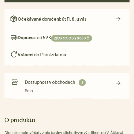
Očekávané doručení:
út 11. 8. u vás
Doprava:
od 59 Kč
ZDARMA OD 2 000 KČ
Vrácení
do 14 dní zdarma
Dostupnost v obchodech
1
Brno
O produktu
Dlouhé empírové šaty z bio bavlny s lichotivým výstřihem do V. Áčková