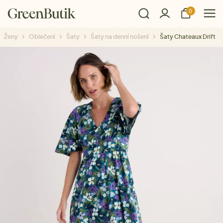
0
Ženy
Oblečení
Šaty
Šaty na denní nošení
Šaty Chateaux Drift