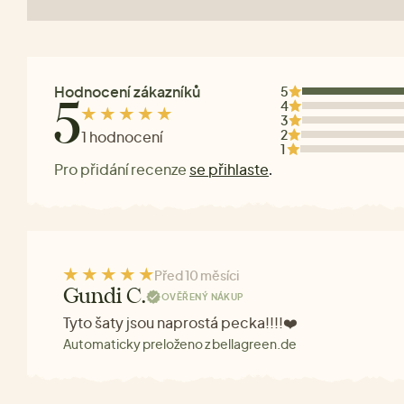
Hodnocení zákazníků
5
4
5
3
2
1 hodnocení
1
Pro přidání recenze
se přihlaste
.
Před 10 měsíci
Gundi C.
OVĚŘENÝ NÁKUP
Tyto šaty jsou naprostá pecka!!!!❤️
Automaticky preloženo z bellagreen.de