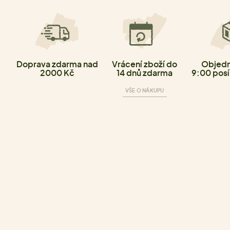
Doprava zdarma nad
Vrácení zboží do
Objedn
2000 Kč
14 dnů zdarma
9:00 posí
VŠE O NÁKUPU