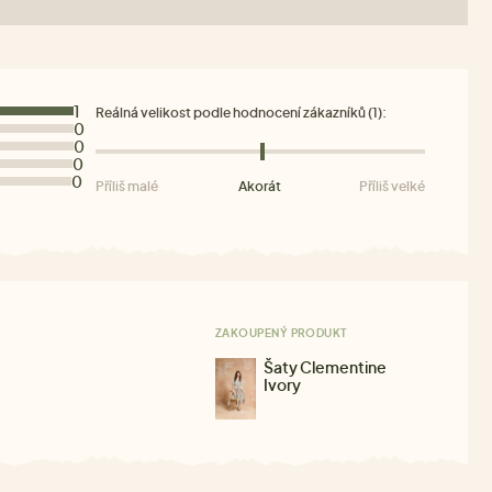
1
Reálná velikost podle hodnocení zákazníků (1):
0
0
0
0
Příliš malé
Akorát
Příliš velké
ZAKOUPENÝ PRODUKT
Šaty Clementine
Ivory