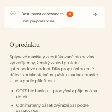
Dostupnost v obchodech
0
Dostupné pouze online
O produktu
Splývavé maxišaty z certifikované bio bavlny
vytvoří jemný, ženský vzhled pro letní
i přechodové období. Díky propínání po celé
délce a odnímatelnému pásku snadno upravíte
siluetu podle příležitosti.
GOTS bio bavlna — prodyšná a příjemná na
dotek
Odnímatelný pásek zvýrazní pas podle
vašeho stylu