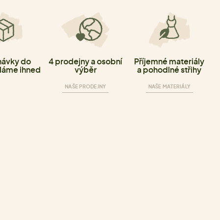
ávky do
4 prodejny a osobní
Příjemné materiály
láme ihned
výběr
a pohodlné střihy
NAŠE PRODEJNY
NAŠE MATERIÁLY