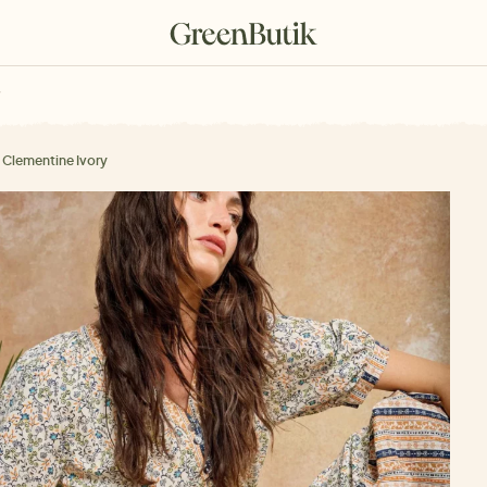
rkové poukazy
 Clementine Ivory