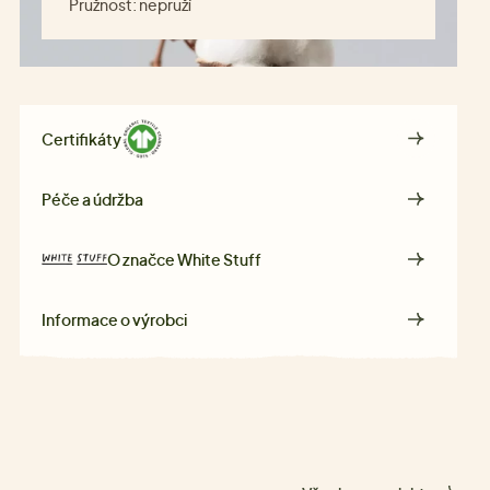
Pružnost:
nepruží
Certifikáty
Péče a údržba
O značce
White Stuff
Informace o výrobci