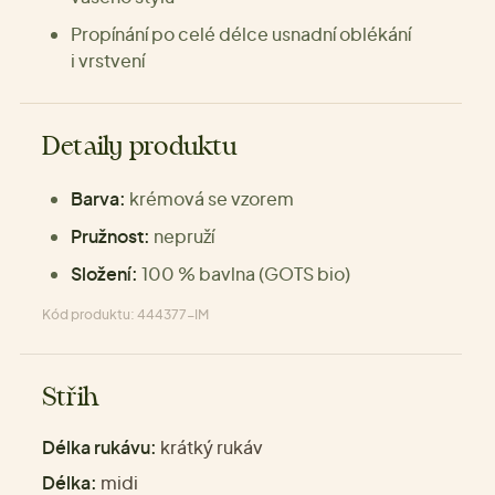
Propínání po celé délce usnadní oblékání
i vrstvení
Detaily produktu
Barva:
krémová se vzorem
Pružnost:
nepruží
Složení:
100 % bavlna (GOTS bio)
Kód produktu: 444377-IM
Střih
Délka rukávu:
krátký rukáv
Délka:
midi