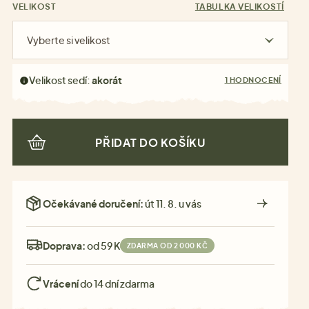
VELIKOST
TABULKA VELIKOSTÍ
Vyberte si velikost
Velikost sedí:
akorát
1 HODNOCENÍ
PŘIDAT DO KOŠÍKU
Očekávané doručení:
út 11. 8. u vás
Doprava:
od 59 Kč
ZDARMA OD 2 000 KČ
Vrácení
do 14 dní zdarma