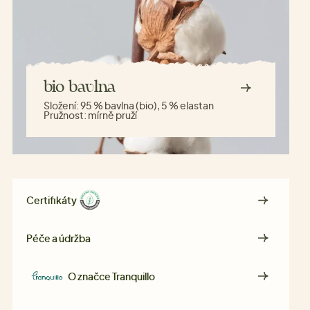
bio bavlna
Složení:
95 % bavlna (bio), 5 % elastan
Pružnost:
mírně pruží
Certifikáty
Péče a údržba
O značce
Tranquillo