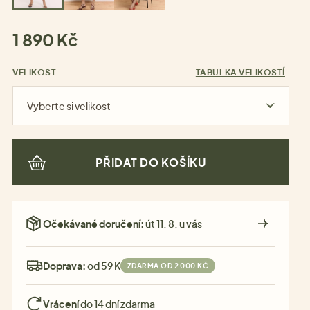
1 890 Kč
VELIKOST
TABULKA VELIKOSTÍ
Vyberte si velikost
PŘIDAT DO KOŠÍKU
Očekávané doručení:
út 11. 8. u vás
Doprava:
od 59 Kč
ZDARMA OD 2 000 KČ
Vrácení
do 14 dní zdarma