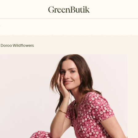
rkové poukazy
 Doroo Wildflowers