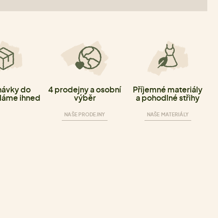
ávky do
4 prodejny a osobní
Příjemné materiály
láme ihned
výběr
a pohodlné střihy
NAŠE PRODEJNY
NAŠE MATERIÁLY