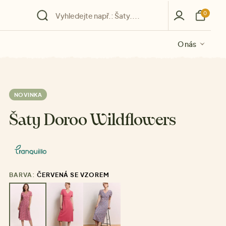
0
O nás
O nás
O nás
O nás
O nás
NOVINKA
Šaty Doroo Wildflowers
BARVA:
ČERVENÁ SE VZOREM