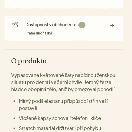
Dostupnost v obchodech
1
Praha Jindřišská
O produktu
Vypasované květované šaty nabídnou ženskou
siluetu pro denní i večerní chvíle. Jemný žerzej
hladce obepíná tělo, aniž by omezoval pohodlí.
Mírný podíl elastanu přizpůsobí střih vaší
postavě.
Vložené kapsy schovají telefon i klíče.
Stretch materiál drží tvar i při pohybu.