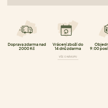
Doprava zdarma nad
Vrácení zboží do
Objedn
2000 Kč
14 dnů zdarma
9:00 posí
VŠE O NÁKUPU