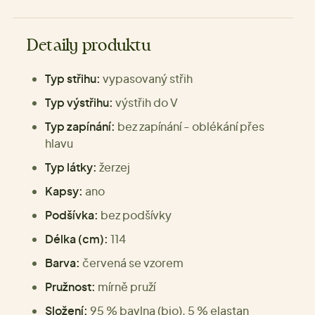
Detaily produktu
Typ střihu:
vypasovaný střih
Typ výstřihu:
výstřih do V
Typ zapínání:
bez zapínání - oblékání přes
hlavu
Typ látky:
žerzej
Kapsy:
ano
Podšívka:
bez podšívky
Délka (cm):
114
Barva:
červená se vzorem
Pružnost:
mírně pruží
Složení:
95 % bavlna (bio), 5 % elastan