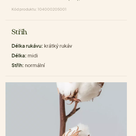
Kód produktu: 104000205001
Střih
Délka rukávu:
krátký rukáv
Délka:
midi
Střih:
normální