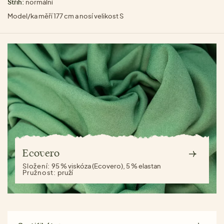
Střih:
normální
Model/ka měří 177 cm a nosí velikost S
Ecovero
Složení:
95 % viskóza (Ecovero), 5 % elastan
Pružnost:
pruží