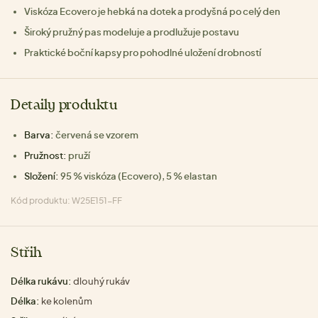
Viskóza Ecovero je hebká na dotek a prodyšná po celý den
Široký pružný pas modeluje a prodlužuje postavu
Praktické boční kapsy pro pohodlné uložení drobností
Detaily produktu
Barva:
červená se vzorem
Pružnost:
pruží
Složení:
95 % viskóza (Ecovero), 5 % elastan
Kód produktu: W25E151-FF
Střih
Délka rukávu:
dlouhý rukáv
Délka:
ke kolenům