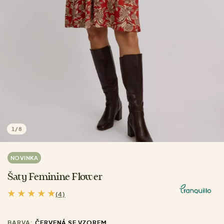
1
/
8
NOVINKA
Šaty Feminine Flower
(4)
BARVA:
ČERVENÁ SE VZOREM