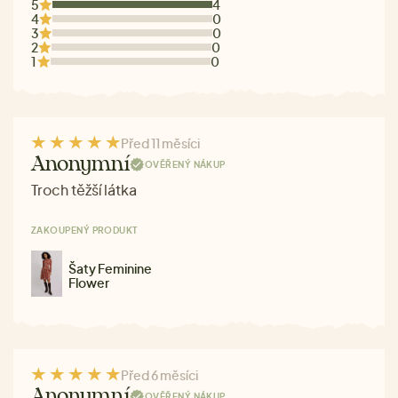
5
4
4
0
3
0
2
0
1
0
Před 11 měsíci
Anonymní
OVĚŘENÝ NÁKUP
Troch těžší látka
ZAKOUPENÝ PRODUKT
Šaty Feminine
Flower
Před 6 měsíci
Anonymní
OVĚŘENÝ NÁKUP