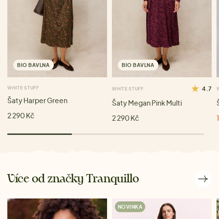
BIO BAVLNA
BIO BAVLNA
WHITE STUFF
4.7
WHITE STUFF
Šaty Harper Green
Šaty Megan Pink Multi
2 290 Kč
2 290 Kč
Více od značky Tranquillo
NOVINKA