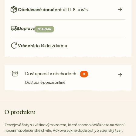
Očekávané doručení:
út 11. 8. u vás
Doprava:
ZDARMA
Vrácení
do 14 dní zdarma
Dostupnost v obchodech
0
Dostupné pouze online
O produktu
Žerzejové šaty s květinovým vzorem, které snadno obléknete na denní
nošení i společenské chvíle. Áčková sukně dodá pohyb a ženský tvar.