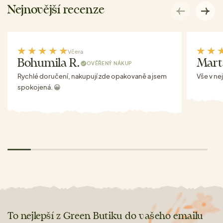
Nejnovější recenze
Včera
Bohumila R.
Mart
OVĚŘENÝ NÁKUP
Rychlé doručení, nakupují zde opakovaně a jsem
Vše v ne
spokojená. 😀
To nejlepší z Green Butiku do vašeho emailu