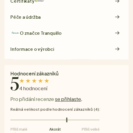
Certifikáty
Péče a údržba
O značce
Tranquillo
Informace o výrobci
Hodnocení zákazníků
5
4 hodnocení
Pro přidání recenze
se přihlaste
.
Reálná velikost podle hodnocení zákazníků (4):
Příliš malé
Akorát
Příliš velké