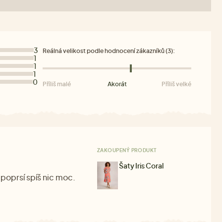
3
Reálná velikost podle hodnocení zákazníků (3):
1
1
1
0
Příliš malé
Akorát
Příliš velké
ZAKOUPENÝ PRODUKT
Šaty Iris Coral
 poprsí spíš nic moc.