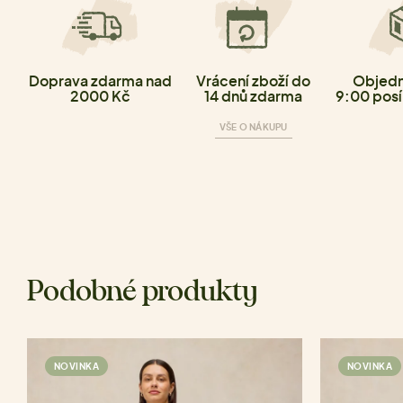
Doprava zdarma nad
Vrácení zboží do
Objedn
2000 Kč
14 dnů zdarma
9:00 posí
VŠE O NÁKUPU
Podobné produkty
NOVINKA
NOVINKA