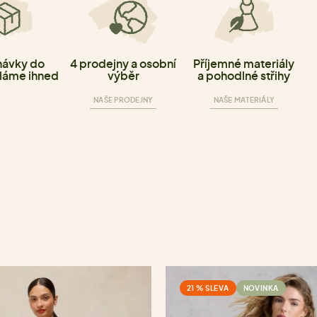
ávky do
4 prodejny a osobní
Příjemné materiály
láme ihned
výběr
a pohodlné střihy
NAŠE PRODEJNY
NAŠE MATERIÁLY
21 % SLEVA
NOVINKA