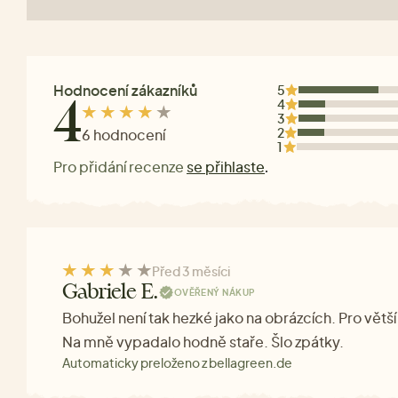
Hodnocení zákazníků
5
4
4
3
2
6 hodnocení
1
Pro přidání recenze
se přihlaste
.
Před 3 měsíci
Gabriele E.
OVĚŘENÝ NÁKUP
Bohužel není tak hezké jako na obrázcích. Pro větší
Na mně vypadalo hodně staře. Šlo zpátky.
Automaticky preloženo z bellagreen.de