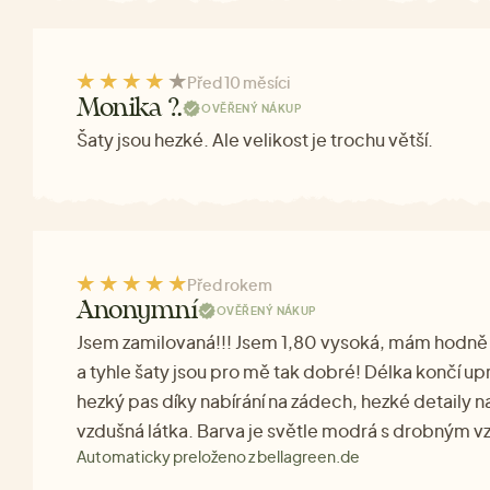
Před 10 měsíci
Monika ?.
OVĚŘENÝ NÁKUP
Šaty jsou hezké. Ale velikost je trochu větší.
Před rokem
Anonymní
OVĚŘENÝ NÁKUP
Jsem zamilovaná!!! Jsem 1,80 vysoká, mám hodně 
a tyhle šaty jsou pro mě tak dobré! Délka končí up
hezký pas díky nabírání na zádech, hezké detaily na
vzdušná látka. Barva je světle modrá s drobným v
Automaticky preloženo z bellagreen.de