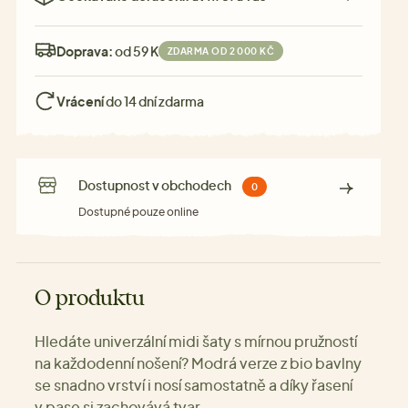
Doprava:
od 59 Kč
ZDARMA OD 2 000 KČ
Vrácení
do 14 dní zdarma
Dostupnost v obchodech
0
Dostupné pouze online
O produktu
Hledáte univerzální midi šaty s mírnou pružností
na každodenní nošení? Modrá verze z bio bavlny
se snadno vrství i nosí samostatně a díky řasení
v pase si zachovává tvar.