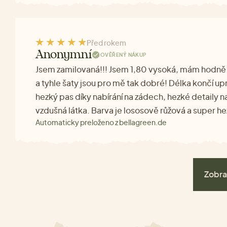
Před rokem
Anonymní
OVĚŘENÝ NÁKUP
Jsem zamilovaná!!! Jsem 1,80 vysoká, mám hodně 
a tyhle šaty jsou pro mě tak dobré! Délka končí up
hezký pas díky nabírání na zádech, hezké detaily na
vzdušná látka. Barva je lososově růžová a super he
Automaticky preloženo z bellagreen.de
Zobra