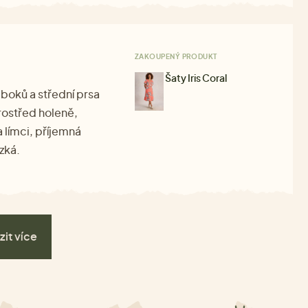
ZAKOUPENÝ PRODUKT
Šaty Iris Coral
boků a střední prsa
rostřed holeně,
 límci, příjemná
zká.
zit více