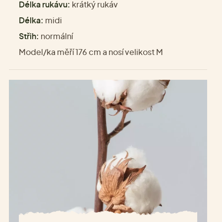
Délka rukávu:
krátký rukáv
Délka:
midi
Střih:
normální
Model/ka měří 176 cm a nosí velikost M