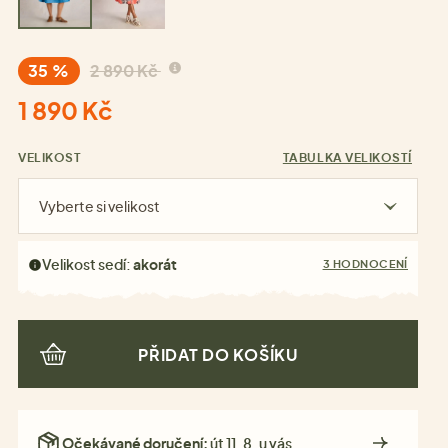
35 %
2 890 Kč
1 890 Kč
VELIKOST
TABULKA VELIKOSTÍ
Vyberte si velikost
Velikost sedí:
akorát
3 HODNOCENÍ
PŘIDAT DO KOŠÍKU
Očekávané doručení:
út 11. 8. u vás