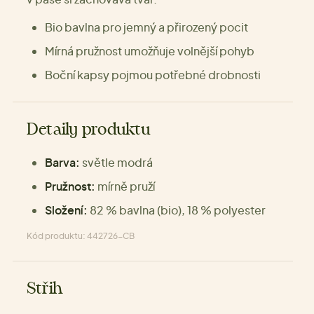
Bio bavlna pro jemný a přirozený pocit
Mírná pružnost umožňuje volnější pohyb
Boční kapsy pojmou potřebné drobnosti
Detaily produktu
Barva:
světle modrá
Pružnost:
mírně pruží
Složení:
82 % bavlna (bio), 18 % polyester
Kód produktu: 442726-CB
Střih