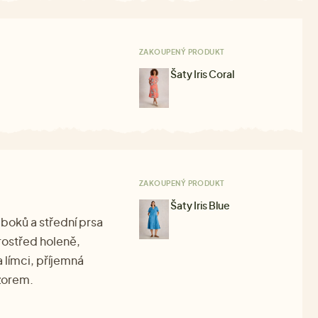
ZAKOUPENÝ PRODUKT
Šaty Iris Coral
ZAKOUPENÝ PRODUKT
Šaty Iris Blue
boků a střední prsa
rostřed holeně,
 límci, příjemná
zorem.