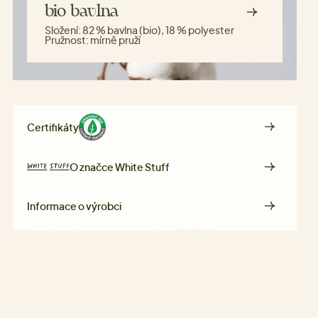
bio bavlna
Složení:
82 % bavlna (bio), 18 % polyester
Pružnost:
mírně pruží
Certifikáty
O značce
White Stuff
Informace o výrobci