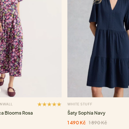
RNWALL
WHITE STUFF
ca Blooms Rosa
Šaty Sophia Navy
1 490 Kč
1 890 Kč