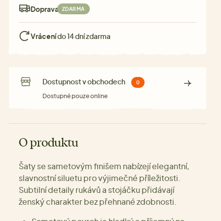
Doprava:
ZDARMA
Vrácení
do 14 dní zdarma
Dostupnost v obchodech
0
Dostupné pouze online
O produktu
Šaty se sametovým finišem nabízejí elegantní,
slavnostní siluetu pro výjimečné příležitosti.
Subtilní detaily rukávů a stojáčku přidávají
ženský charakter bez přehnané zdobnosti.