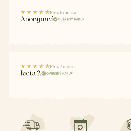
Před 5 měsíci
Anonymní
OVĚŘENÝ NÁKUP
Před 7 měsíci
Iveta ?.
OVĚŘENÝ NÁKUP