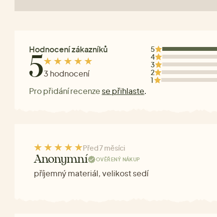
Hodnocení zákazníků
5
4
5
3
2
3 hodnocení
1
Pro přidání recenze
se přihlaste
.
Před 7 měsíci
Anonymní
OVĚŘENÝ NÁKUP
příjemný materiál, velikost sedí