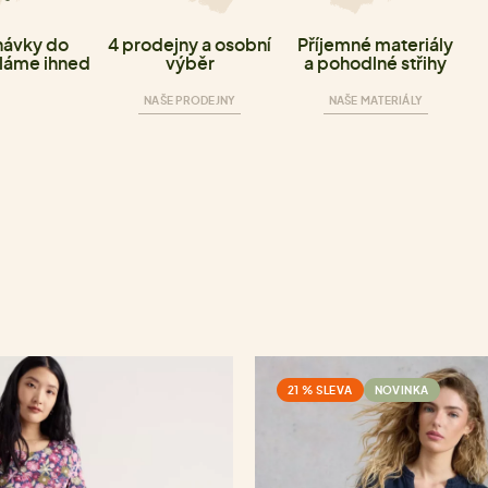
ávky do
4 prodejny a osobní
Příjemné materiály
láme ihned
výběr
a pohodlné střihy
NAŠE PRODEJNY
NAŠE MATERIÁLY
21 % SLEVA
NOVINKA