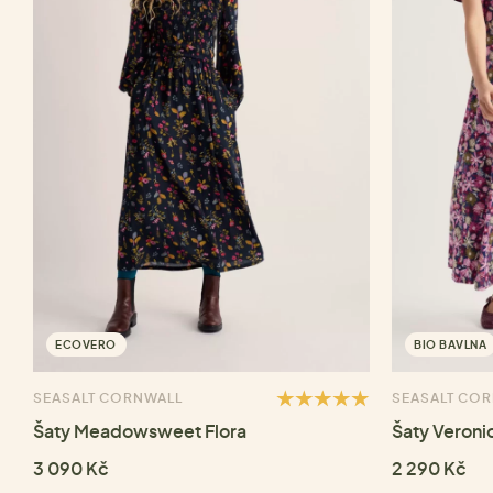
ECOVERO
BIO BAVLNA
SEASALT CORNWALL
SEASALT CO
Šaty Meadowsweet Flora
Šaty Veroni
3 090 Kč
2 290 Kč