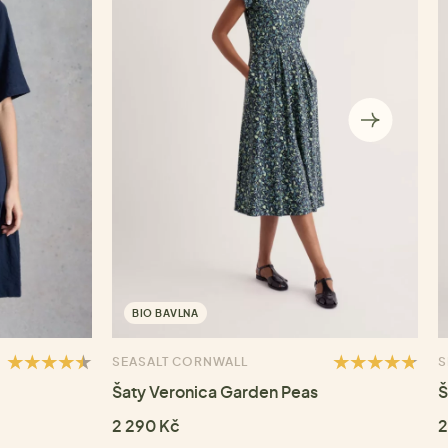
BIO BAVLNA
SEASALT CORNWALL
S
Šaty Veronica Garden Peas
Š
2 290 Kč
2