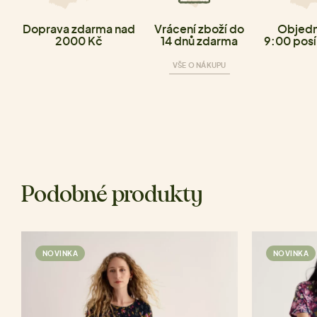
Doprava zdarma nad
Vrácení zboží do
Objedn
2000 Kč
14 dnů zdarma
9:00 posí
VŠE O NÁKUPU
Podobné produkty
NOVINKA
NOVINKA