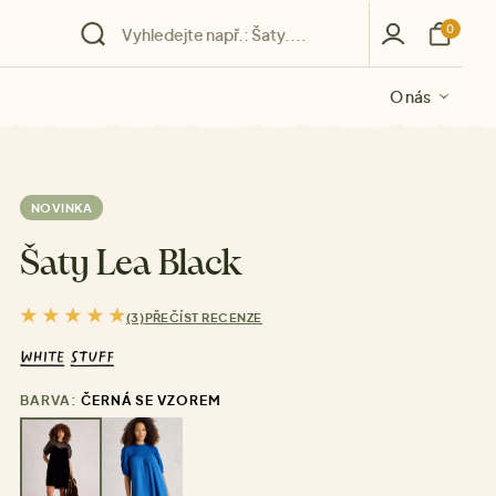
0
O nás
O nás
O nás
O nás
O nás
NOVINKA
Šaty Lea Black
(3)
PŘEČÍST RECENZE
BARVA:
ČERNÁ SE VZOREM