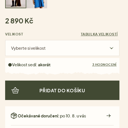
2 890 Kč
VELIKOST
TABULKA VELIKOSTÍ
Vyberte si velikost
Velikost sedí:
akorát
3 HODNOCENÍ
PŘIDAT DO KOŠÍKU
Očekávané doručení:
po 10. 8. u vás