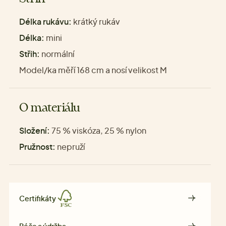
Délka rukávu:
krátký rukáv
Délka:
mini
Střih:
normální
Model/ka měří 168 cm a nosí velikost M
O materiálu
Složení:
75 % viskóza, 25 % nylon
Pružnost:
nepruží
Certifikáty
Péče a údržba