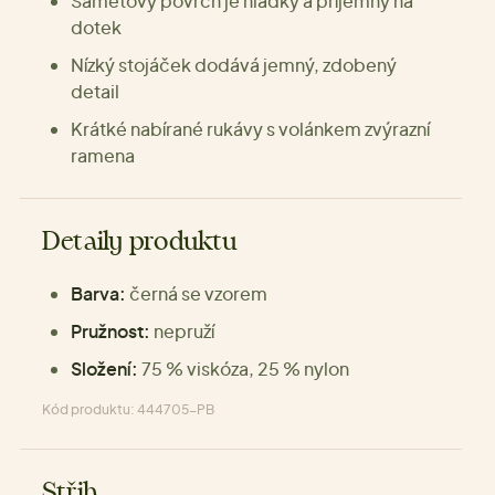
Sametový povrch je hladký a příjemný na
dotek
Nízký stojáček dodává jemný, zdobený
detail
Krátké nabírané rukávy s volánkem zvýrazní
ramena
Detaily produktu
Barva:
černá se vzorem
Pružnost:
nepruží
Složení:
75 % viskóza, 25 % nylon
Kód produktu: 444705-PB
Střih