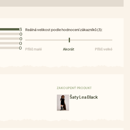
3
Reálná velikost podle hodnocení zákazníků (3):
0
0
0
0
Příliš malé
Akorát
Příliš velké
ZAKOUPENÝ PRODUKT
Šaty Lea Black