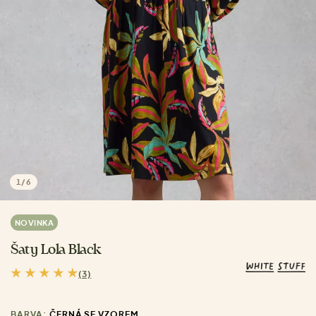
1
/
6
NOVINKA
Šaty Lola Black
(3)
BARVA:
ČERNÁ SE VZOREM