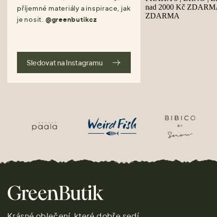
příjemné materiály a inspirace, jak
je nosit.
@greenbutikcz
Sledovat na Instagramu
Krásné oblečení, které dobře sedí.