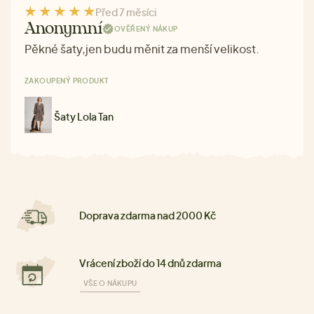
Před 7 měsíci
Anonymní
OVĚŘENÝ NÁKUP
Pěkné šaty,jen budu měnit za menší velikost.
ZAKOUPENÝ PRODUKT
Šaty Lola Tan
Doprava zdarma nad 2000 Kč
Vrácení zboží do 14 dnů zdarma
VŠE O NÁKUPU