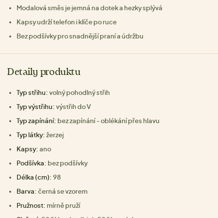
Modalová směs je jemná na dotek a hezky splývá
Kapsy udrží telefon i klíče po ruce
Bez podšívky pro snadnější praní a údržbu
Detaily produktu
Typ střihu:
volný pohodlný střih
Typ výstřihu:
výstřih do V
Typ zapínání:
bez zapínání - oblékání přes hlavu
Typ látky:
žerzej
Kapsy:
ano
Podšívka:
bez podšívky
Délka (cm):
98
Barva:
černá se vzorem
Pružnost:
mírně pruží