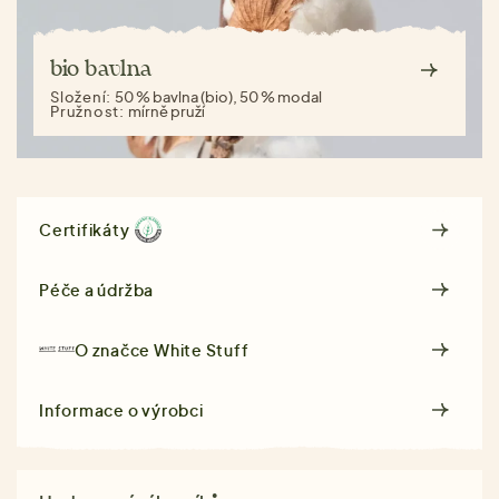
bio bavlna
Složení:
50 % bavlna (bio), 50 % modal
Pružnost:
mírně pruží
Certifikáty
Péče a údržba
O značce
White Stuff
Informace o výrobci