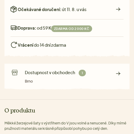
Očekávané doručení:
út 11. 8. u vás
Doprava:
od 59 Kč
ZDARMA OD 2 000 KČ
Vrácení
do 14 dní zdarma
Dostupnost v obchodech
1
Brno
O produktu
Měkké žerzejové šaty s výstřihem do V jsou volné a nenucené. Díky mírné
pružnosti materiálu se krásně přizpůsobí pohybu po celý den.