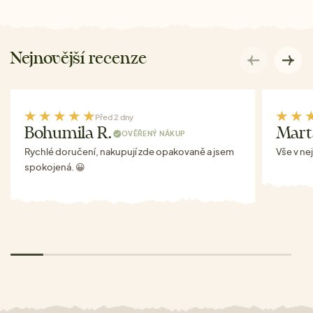
Nejnovější recenze
Před 2 dny
Bohumila R.
Mart
OVĚŘENÝ NÁKUP
Rychlé doručení, nakupují zde opakovaně a jsem
Vše v ne
spokojená. 😀