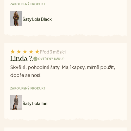
ZAKOUPENÝ PRODUKT
Šaty Lola Black
Před 3 měsíci
Linda ?.
OVĚŘENÝ NÁKUP
Skvělé, pohodlné šaty. Mají kapsy, mírně použít,
dobře se nosí.
ZAKOUPENÝ PRODUKT
Šaty Lola Tan