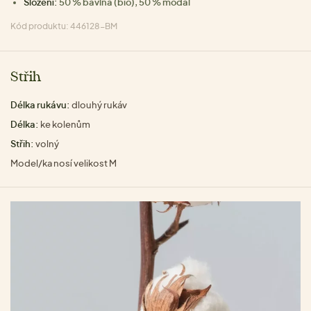
Složení:
50 % bavlna (bio), 50 % modal
Kód produktu: 446128-BM
Střih
Délka rukávu:
dlouhý rukáv
Délka:
ke kolenům
Střih:
volný
Model/ka nosí velikost M