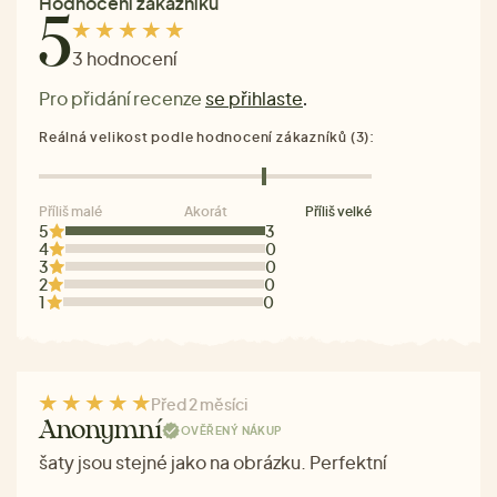
Hodnocení zákazníků
5
3 hodnocení
Pro přidání recenze
se přihlaste
.
Reálná velikost podle hodnocení zákazníků (3):
Příliš malé
Akorát
Příliš velké
5
3
4
0
3
0
2
0
1
0
Před 2 měsíci
Anonymní
OVĚŘENÝ NÁKUP
šaty jsou stejné jako na obrázku. Perfektní