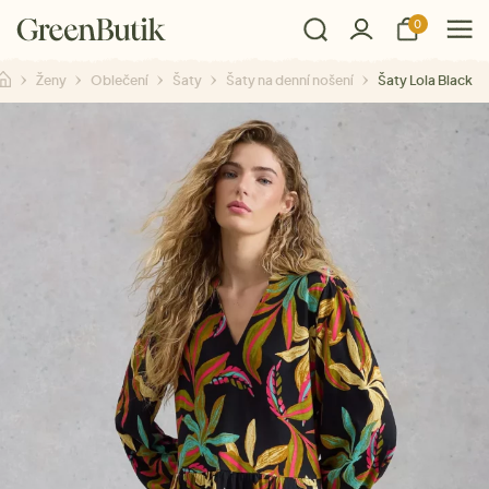
0
Ženy
Oblečení
Šaty
Šaty na denní nošení
Šaty Lola Black