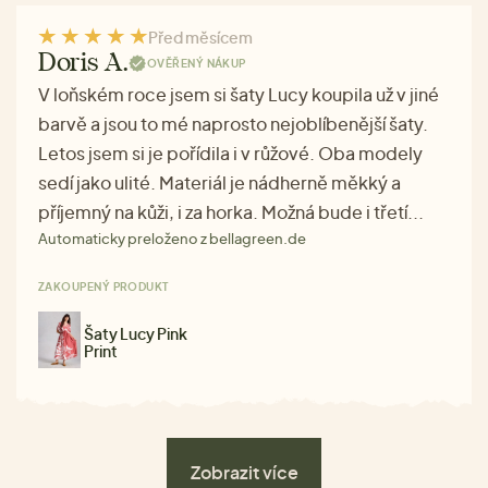
Před měsícem
Doris A.
OVĚŘENÝ NÁKUP
V loňském roce jsem si šaty Lucy koupila už v jiné
barvě a jsou to mé naprosto nejoblíbenější šaty.
Letos jsem si je pořídila i v růžové. Oba modely
sedí jako ulité. Materiál je nádherně měkký a
příjemný na kůži, i za horka. Možná bude i třetí...
Automaticky preloženo z bellagreen.de
ZAKOUPENÝ PRODUKT
Šaty Lucy Pink
Print
Zobrazit více