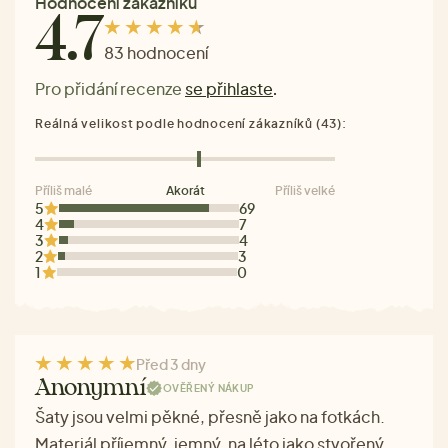
Hodnocení zákazníků
4.7
83 hodnocení
Pro přidání recenze
se přihlaste
.
Reálná velikost podle hodnocení zákazníků (43):
Příliš malé
Akorát
Příliš velké
5
69
4
7
3
4
2
3
1
0
Před 3 dny
Anonymní
OVĚŘENÝ NÁKUP
Šaty jsou velmi pěkné, přesně jako na fotkách.
Materiál příjemný, jemný, na léto jako stvořený.