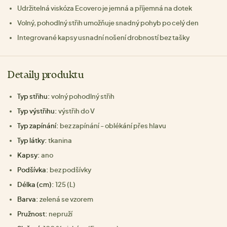
Udržitelná viskóza Ecovero je jemná a příjemná na dotek
Volný, pohodlný střih umožňuje snadný pohyb po celý den
Integrované kapsy usnadní nošení drobností bez tašky
Detaily produktu
Typ střihu:
volný pohodlný střih
Typ výstřihu:
výstřih do V
Typ zapínání:
bez zapínání - oblékání přes hlavu
Typ látky:
tkanina
Kapsy:
ano
Podšívka:
bez podšívky
Délka (cm):
125 (L)
Barva:
zelená se vzorem
Pružnost:
nepruží