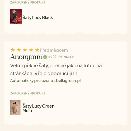
ZAKOUPENÝ PRODUKT
Šaty Lucy Black
Před měsícem
Anonymní
OVĚŘENÝ NÁKUP
Velmi pěkné šaty, přesně jako na fotce na
stránkách. Vřele doporučuji ❤️‍🔥
Automaticky preloženo z bellagreen.pl
ZAKOUPENÝ PRODUKT
Šaty Lucy Green
Multi