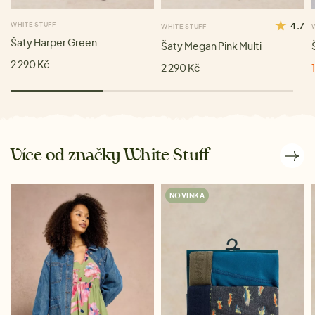
WHITE STUFF
4.7
WHITE STUFF
Šaty Harper Green
Šaty Megan Pink Multi
2 290 Kč
2 290 Kč
Více od značky White Stuff
NOVINKA