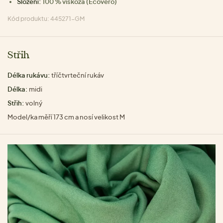
Složení:
100 % viskóza (Ecovero)
Kód produktu: 445271-GM
Střih
Délka rukávu:
tříčtvrteční rukáv
Délka:
midi
Střih:
volný
Model/ka měří 173 cm a nosí velikost M