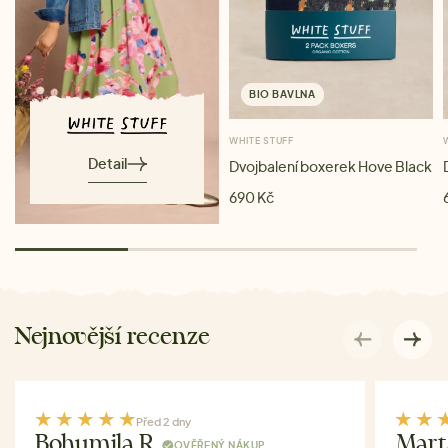
BIO BAVLNA
WHITE STUFF
Detail
Dvojbalení boxerek Hove Black
690 Kč
Nejnovější recenze
Před 2 dny
Bohumila R.
Mart
OVĚŘENÝ NÁKUP