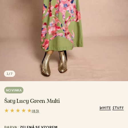
1
/
7
NOVINKA
Šaty Lucy Green Multi
(83)
BARVA:
ZELENÁ SE VZOREM