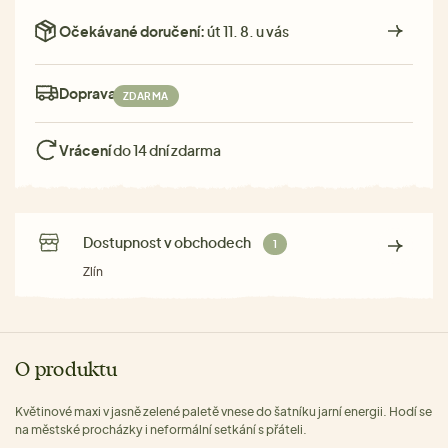
Očekávané doručení:
út 11. 8. u vás
Doprava:
ZDARMA
Vrácení
do 14 dní zdarma
Dostupnost v obchodech
1
Zlín
O produktu
Květinové maxi v jasně zelené paletě vnese do šatníku jarní energii. Hodí se
na městské procházky i neformální setkání s přáteli.