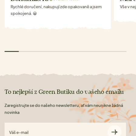
Rychlé doručení, nakupují zde opakovaně a jsem
Vše v ne
spokojená. 😀
To nejlepší z Green Butiku do vašeho emailu
Zaregistrujte se do našeho newsletteru, ať vám neunikne žádná
novinka
Váš e-mail