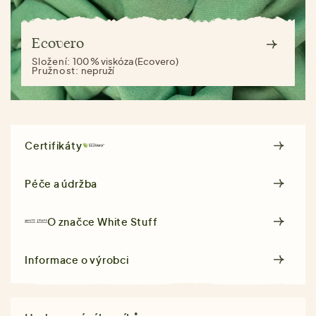
Ecovero
Složení:
100 % viskóza (Ecovero)
Pružnost:
nepruží
Certifikáty
Péče a údržba
O značce
White Stuff
Informace o výrobci