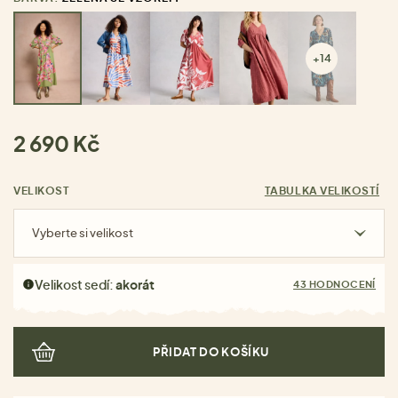
+14
2 690 Kč
VELIKOST
TABULKA VELIKOSTÍ
Vyberte si velikost
Velikost sedí:
akorát
43 HODNOCENÍ
PŘIDAT DO KOŠÍKU