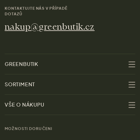
KONTAKTUJTE NÁS V PŘÍPADĚ
DOTAZŮ
nakup@greenbutik.cz
GREENBUTIK
O nás
SORTIMENT
Udržitelnost
Slevy
VŠE O NÁKUPU
Materiály
Ženy
Průvodce velikostmi
Obchody
MOŽNOSTI DORUČENI
Muži
Vrácení zboží zdarma