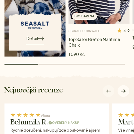
BIO BAVLNA
4.9
SEASALT CORNWALL
Detail
Top Sailor Breton Maritime
Chalk
1 090 Kč
Nejnovější recenze
Včera
Bohumila R.
Mart
OVĚŘENÝ NÁKUP
Rychlé doručení, nakupují zde opakovaně a jsem
Vše v ne