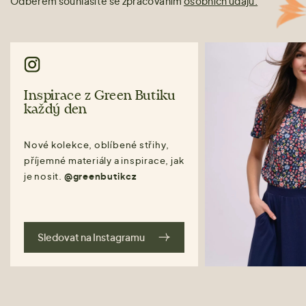
Odběrem souhlasíte se zpracováním
osobních údajů.
Inspirace z Green Butiku
každý den
Nové kolekce, oblíbené střihy,
příjemné materiály a inspirace, jak
je nosit.
@greenbutikcz
Sledovat na Instagramu