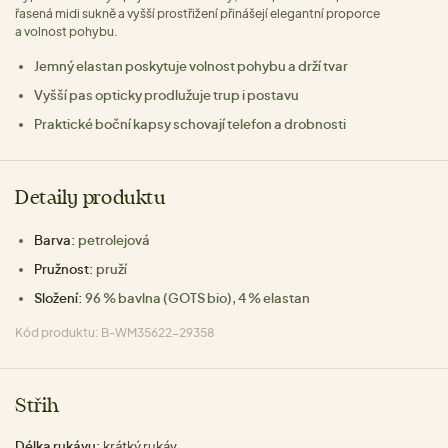
řasená midi sukně a vyšší prostřižení přinášejí elegantní proporce
a volnost pohybu.
Jemný elastan poskytuje volnost pohybu a drží tvar
Vyšší pas opticky prodlužuje trup i postavu
Praktické boční kapsy schovají telefon a drobnosti
Detaily produktu
Barva:
petrolejová
Pružnost:
pruží
Složení:
96 % bavlna (GOTS bio), 4 % elastan
Kód produktu: B-WM35622-29358
Střih
Délka rukávu:
krátký rukáv