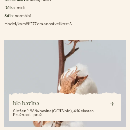
Délka:
midi
Střih:
normální
Model/ka měří 177 cm a nosí velikost S
bio bavlna
Složení:
96 % bavlna (GOTS bio), 4 % elastan
Pružnost:
pruží