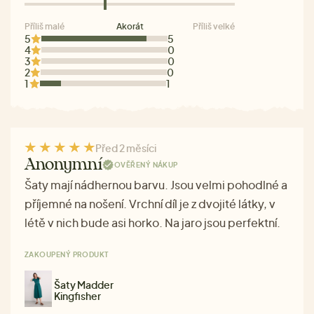
Příliš malé
Akorát
Příliš velké
5
5
4
0
3
0
2
0
1
1
Před 2 měsíci
Anonymní
OVĚŘENÝ NÁKUP
Šaty mají nádhernou barvu. Jsou velmi pohodlné a
příjemné na nošení. Vrchní díl je z dvojité látky, v
létě v nich bude asi horko. Na jaro jsou perfektní.
ZAKOUPENÝ PRODUKT
Šaty Madder
Kingfisher