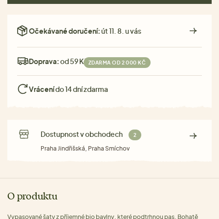
Očekávané doručení:
út 11. 8. u vás
Doprava:
od 59 Kč
ZDARMA OD 2 000 KČ
Vrácení
do 14 dní zdarma
Dostupnost v obchodech
2
Praha Jindřišská, Praha Smíchov
O produktu
Vypasované šaty z příjemné bio bavlny, které podtrhnou pas. Bohatě