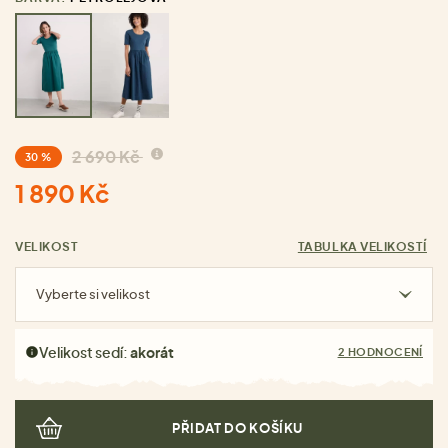
2 690 Kč
30 %
1 890 Kč
VELIKOST
TABULKA VELIKOSTÍ
Vyberte si velikost
Velikost sedí:
akorát
2 HODNOCENÍ
PŘIDAT DO KOŠÍKU