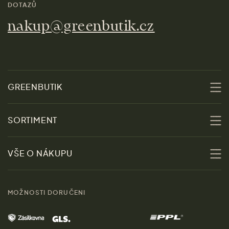
DOTAZŮ
nakup@greenbutik.cz
GREENBUTIK
O nás
SORTIMENT
Udržitelnost
Slevy
VŠE O NÁKUPU
Materiály
Ženy
Průvodce velikostmi
Obchody
MOŽNOSTI DORUČENI
Muži
Vrácení zboží zdarma
Kontakt
Domov