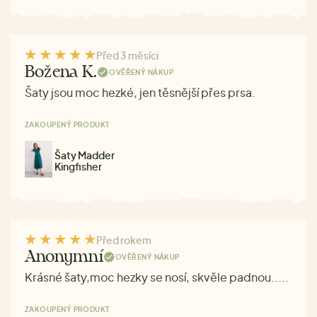
Před 3 měsíci
Božena K.
OVĚŘENÝ NÁKUP
Šaty jsou moc hezké, jen těsnější přes prsa.
ZAKOUPENÝ PRODUKT
Šaty Madder
Kingfisher
Před rokem
Anonymní
OVĚŘENÝ NÁKUP
Krásné šaty,moc hezky se nosí, skvěle padnou.....
ZAKOUPENÝ PRODUKT