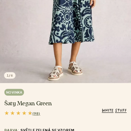
1
/
6
NOVINKA
Šaty Megan Green
(98)
BARVA:
SVĚTLE ZELENÁ SE VZOREM