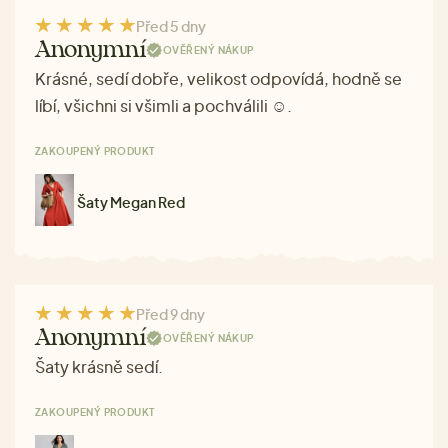
Před 5 dny
Anonymní
OVĚŘENÝ NÁKUP
Krásné, sedí dobře, velikost odpovídá, hodně se
líbí, všichni si všimli a pochválili ☺.
ZAKOUPENÝ PRODUKT
Šaty Megan Red
Před 9 dny
Anonymní
OVĚŘENÝ NÁKUP
Šaty krásně sedí.
ZAKOUPENÝ PRODUKT