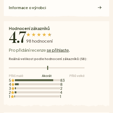
Informace o výrobci
Hodnocení zákazníků
4.7
98 hodnocení
Pro přidání recenze
se přihlaste
.
Reálná velikost podle hodnocení zákazníků (58):
Příliš malé
Akorát
Příliš velké
5
83
4
8
3
2
2
4
1
1