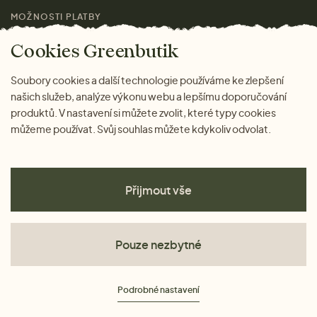
MOŽNOSTI PLATBY
Magazín
Cookies Greenbutik
Soubory cookies a další technologie používáme ke zlepšení
našich služeb, analýze výkonu webu a lepšímu doporučování
produktů. V nastavení si můžete zvolit, které typy cookies
můžeme používat. Svůj souhlas můžete kdykoliv odvolat.
Přijmout vše
Pouze nezbytné
Obchodní podmínky
Podrobné nastavení
Ochrana osobních údajů
Cookies