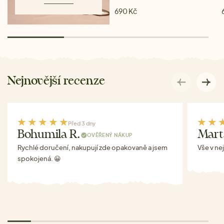
690 Kč
Nejnovější recenze
Před 3 dny
Bohumila R.
Mart
OVĚŘENÝ NÁKUP
Rychlé doručení, nakupují zde opakovaně a jsem
Vše v ne
spokojená. 😀