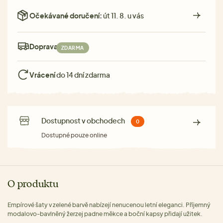
Očekávané doručení:
út 11. 8. u vás
Doprava:
ZDARMA
Vrácení
do 14 dní zdarma
Dostupnost v obchodech
0
Dostupné pouze online
O produktu
Empírové šaty v zelené barvě nabízejí nenucenou letní eleganci. Příjemný
modalovo-bavlněný žerzej padne měkce a boční kapsy přidají užitek.