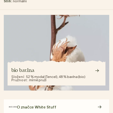
Střih:
normální
bio bavlna
Složení:
52 % modal (Tencel), 48 % bavlna (bio)
Pružnost:
mírně pruží
O značce
White Stuff