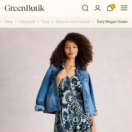
0
Ženy
Oblečení
Šaty
Šaty na denní nošení
Šaty Megan Green