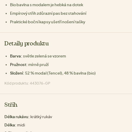
Bio bavlna s modalem je hebká na dotek
Empírový střih zdůrazní pas bez stahování
Praktické boční kapsy ušetří nošení tašky
Detaily produktu
Barva:
světle zelená se vzorem
Pružnost:
mírně pruží
Složení:
52 % modal (Tencel), 48 % bavlna (bio)
Kód produktu: 443076-GP
Střih
Délka rukávu:
krátký rukáv
Délka:
midi