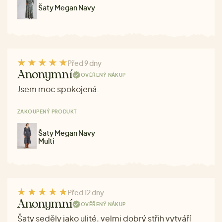
Šaty Megan Navy
Před 9 dny
Anonymní
OVĚŘENÝ NÁKUP
Jsem moc spokojená.
ZAKOUPENÝ PRODUKT
Šaty Megan Navy
Multi
Před 12 dny
Anonymní
OVĚŘENÝ NÁKUP
Šaty seděly jako ulité, velmi dobrý střih vytváří