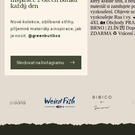
Inspirace z Green Butiku
každý den
Nové kolekce, oblíbené střihy,
příjemné materiály a inspirace, jak
je nosit.
@greenbutikcz
Sledovat na Instagramu