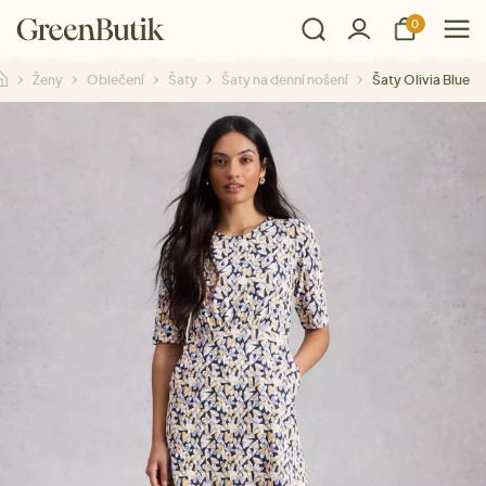
0
Ženy
Oblečení
Šaty
Šaty na denní nošení
Šaty Olivia Blue