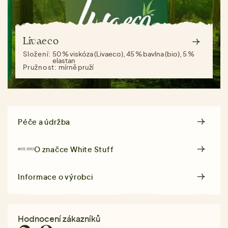
Livaeco
Složení:
50 % viskóza (Livaeco), 45 % bavlna (bio), 5 %
elastan
Pružnost:
mírně pruží
Péče a údržba
O značce
White Stuff
Informace o výrobci
Hodnocení zákazníků