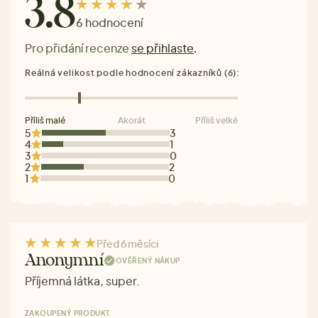
3.8
6 hodnocení
Pro přidání recenze
se přihlaste
.
Reálná velikost podle hodnocení zákazníků (6):
Příliš malé
Akorát
Příliš velké
5
3
4
1
3
0
2
2
1
0
Před 6 měsíci
Anonymní
OVĚŘENÝ NÁKUP
Příjemná látka, super.
ZAKOUPENÝ PRODUKT