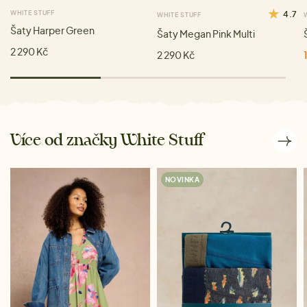
WHITE STUFF
4.7
WHITE STUFF
Šaty Harper Green
Šaty Megan Pink Multi
2 290 Kč
2 290 Kč
Více od značky White Stuff
NOVINKA