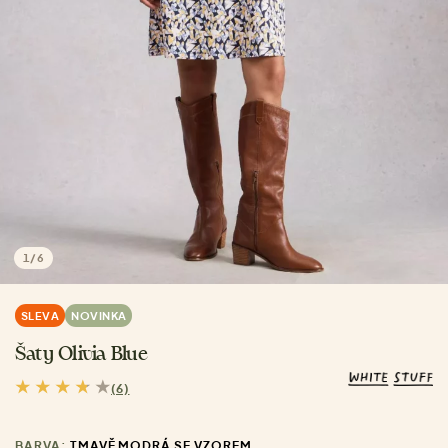
1
/
6
SLEVA
NOVINKA
Šaty Olivia Blue
(6)
BARVA:
TMAVĚ MODRÁ SE VZOREM