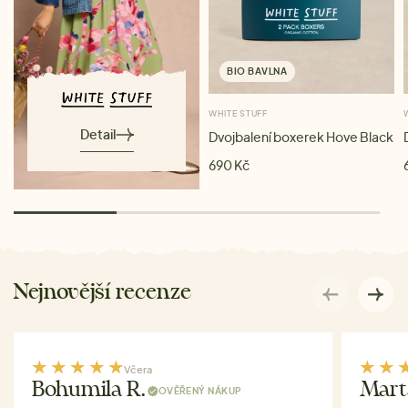
BIO BAVLNA
WHITE STUFF
Detail
Dvojbalení boxerek Hove Black
690 Kč
Nejnovější recenze
Včera
Bohumila R.
Mart
OVĚŘENÝ NÁKUP