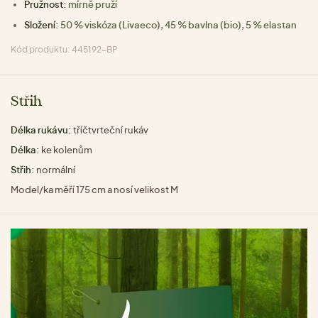
Pružnost:
mírně pruží
Složení:
50 % viskóza (Livaeco), 45 % bavlna (bio), 5 % elastan
Kód produktu: 445192-BP
Střih
Délka rukávu:
tříčtvrteční rukáv
Délka:
ke kolenům
Střih:
normální
Model/ka měří 175 cm a nosí velikost M