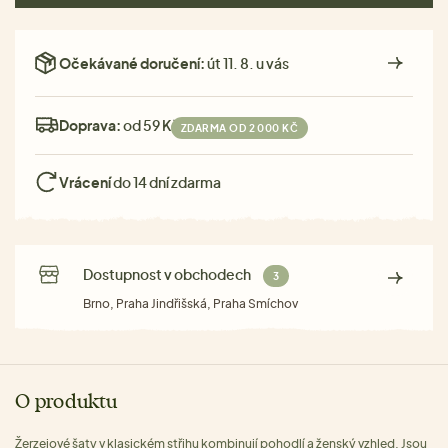
Očekávané doručení:
út 11. 8. u vás
Doprava:
od 59 Kč
ZDARMA OD 2 000 KČ
Vrácení
do 14 dní zdarma
Dostupnost v obchodech
3
Brno, Praha Jindřišská, Praha Smíchov
O produktu
Žerzejové šaty v klasickém střihu kombinují pohodlí a ženský vzhled. Jsou