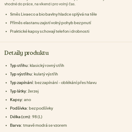
vhodné do práce, na víkend i pro volný čas.
Směs Livaeco a bio bavlny hladce splývá na těle
Příměs elastanu zajistí volný pohyb bez pnutí
Praktické kapsy schovají telefon i drobnosti
Detaily produktu
Typ střihu:
klasický rovný střih
Typ výstřihu:
kulatý výstřih
Typ zapínání:
bez zapínání - oblékání přes hlavu
Typ látky:
žerzej
Kapsy:
ano
Podšívka:
bez podšívky
Délka (cm):
98 (L)
Barva:
tmavě modrá se vzorem