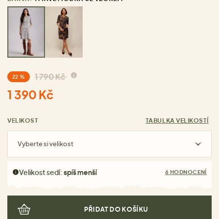
1 790 Kč
22 %
1 390 Kč
VELIKOST
TABULKA VELIKOSTÍ
Vyberte si velikost
Velikost sedí:
spíš menší
6 HODNOCENÍ
PŘIDAT DO KOŠÍKU