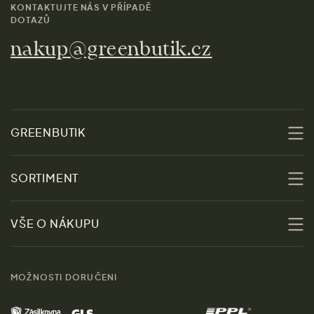
KONTAKTUJTE NÁS V PŘÍPADĚ
DOTAZŮ
nakup@greenbutik.cz
GREENBUTIK
O nás
SORTIMENT
Udržitelnost
Slevy
VŠE O NÁKUPU
Materiály
Ženy
Průvodce velikostmi
Obchody
MOŽNOSTI DORUČENI
Muži
Vrácení zboží zdarma
Kontakt