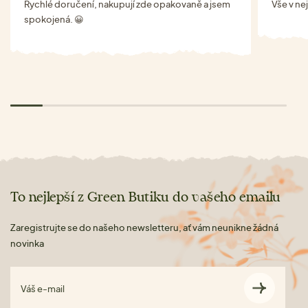
Rychlé doručení, nakupují zde opakovaně a jsem
Vše v ne
spokojená. 😀
To nejlepší z Green Butiku do vašeho emailu
Zaregistrujte se do našeho newsletteru, ať vám neunikne žádná
novinka
Váš e-mail