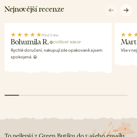
Nejnovější recenze
Před 3 dny
Bohumila R.
Mart
OVĚŘENÝ NÁKUP
Rychlé doručení, nakupují zde opakovaně a jsem
Vše v ne
spokojená. 😀
To nejlepší z Green Butiku do vašeho emailu