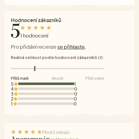
Hodnocení zákazníků
5
1 hodnocení
Pro přidání recenze
se přihlaste
.
Reálná velikost podle hodnocení zákazníků (1):
Příliš malé
Akorát
Příliš velké
5
1
4
0
3
0
2
0
1
0
Před 5 měsíci