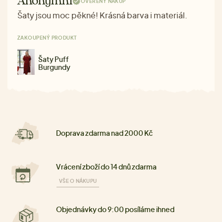
Anonymní
OVĚŘENÝ NÁKUP
Šaty jsou moc pěkné! Krásná barva i materiál.
ZAKOUPENÝ PRODUKT
Šaty Puff
Burgundy
Doprava zdarma nad 2000 Kč
Vrácení zboží do 14 dnů zdarma
VŠE O NÁKUPU
Objednávky do 9:00 posíláme ihned