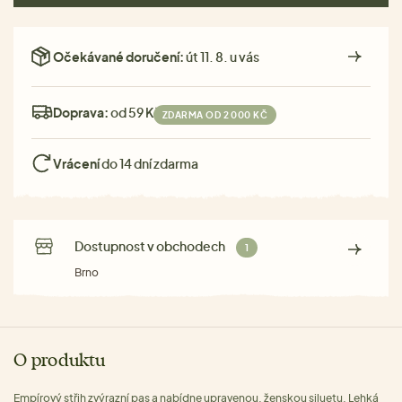
Očekávané doručení:
út 11. 8. u vás
Doprava:
od 59 Kč
ZDARMA OD 2 000 KČ
Vrácení
do 14 dní zdarma
Dostupnost v obchodech
1
Brno
O produktu
Empírový střih zvýrazní pas a nabídne upravenou, ženskou siluetu. Lehká