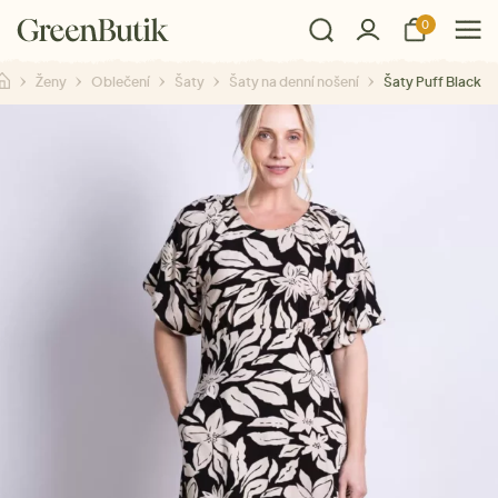
0
Ženy
Oblečení
Šaty
Šaty na denní nošení
Šaty Puff Black