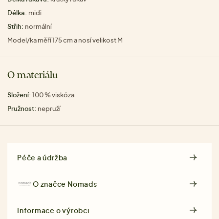
Délka:
midi
Střih:
normální
Model/ka měří 175 cm a nosí velikost M
O materiálu
Složení:
100 % viskóza
Pružnost:
nepruží
Péče a údržba
O značce
Nomads
Informace o výrobci