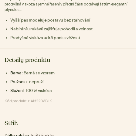
prodyšná viskóza a jemné řasení v přední části dodávají šatům elegantní
plynulost.
Vyšší pas modeluje postavu bez stahování
Nabírání u rukávů zajišťuje pohodlí a volnost
Prodyšná viskóza udrží pocit svěžesti
Detaily produktu
Barva:
černá se vzorem
Pružnost:
nepruží
Složení:
100 % viskóza
Kód produktu: AM2206BLK
Střih
Délka rukávu:
krátký rukáv