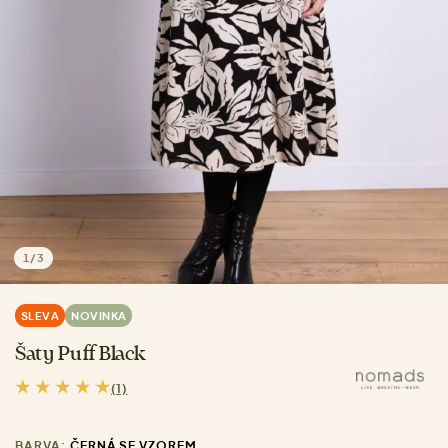
1
/
3
SLEVA
NOVINKA
Šaty Puff Black
(1)
BARVA:
ČERNÁ SE VZOREM