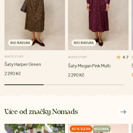
BIO BAVLNA
BIO BAVLNA
WHITE STUFF
4.7
WHITE STUFF
Šaty Harper Green
Šaty Megan Pink Multi
2 290 Kč
2 290 Kč
Více od značky Nomads
40 % SLEVA
NOVINKA