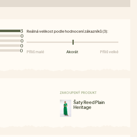
3
Reálná velikost podle hodnocení zákazníků (3):
0
0
0
0
Příliš malé
Akorát
Příliš velké
ZAKOUPENÝ PRODUKT
Šaty Reed Plain
Heritage