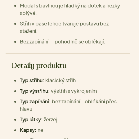
Modal s bavlnou je hladký na dotek a hezky
splývá.
Střih v pase lehce tvaruje postavu bez
stažení.
Bez zapínání — pohodlně se oblékají.
Detaily produktu
Typ střihu:
klasický střih
Typ výstřihu:
výstřih s vykrojením
Typ zapínání:
bez zapínání - oblékání přes
hlavu
Typ látky:
žerzej
Kapsy:
ne