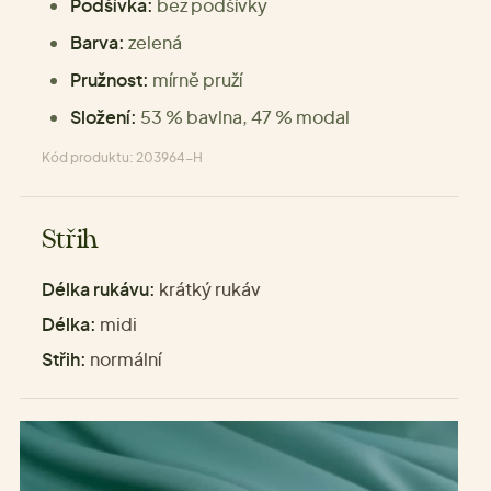
Podšívka:
bez podšívky
Barva:
zelená
Pružnost:
mírně pruží
Složení:
53 % bavlna, 47 % modal
Kód produktu: 203964-H
Střih
Délka rukávu:
krátký rukáv
Délka:
midi
Střih:
normální