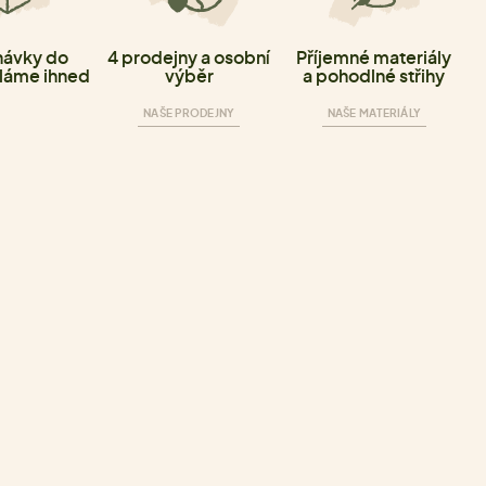
ávky do
4 prodejny a osobní
Příjemné materiály
láme ihned
výběr
a pohodlné střihy
NAŠE PRODEJNY
NAŠE MATERIÁLY