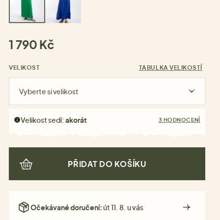
1 790 Kč
VELIKOST
TABULKA VELIKOSTÍ
Vyberte si velikost
Velikost sedí:
akorát
3 HODNOCENÍ
PŘIDAT DO KOŠÍKU
Očekávané doručení:
út 11. 8. u vás