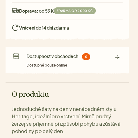
Doprava:
od 59 Kč
ZDARMA OD 2 000 KČ
Vrácení
do 14 dní zdarma
Dostupnost v obchodech
0
Dostupné pouze online
O produktu
Jednoduché šaty na den v nenápadném stylu
Heritage, ideální pro vrstvení. Mírně pružný
žerzej se příjemně přizpůsobí pohybu a zůstává
pohodlný po celý den.