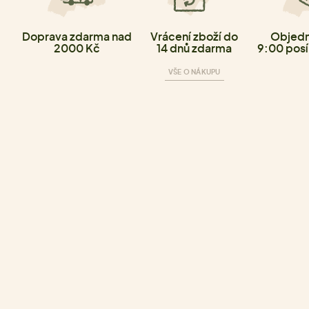
Doprava zdarma nad
Vrácení zboží do
Objedn
2000 Kč
14 dnů zdarma
9:00 posí
VŠE O NÁKUPU