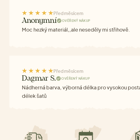
Před měsícem
Anonymní
OVĚŘENÝ NÁKUP
Moc hezký materiál,,ale neseděly mi střihově.
Před měsícem
Dagmar S.
OVĚŘENÝ NÁKUP
Nádherná barva, výborná délka pro vysokou posta
délek šatů