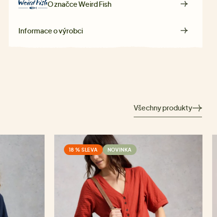
O značce
Weird Fish
Informace o výrobci
Všechny produkty
18 % SLEVA
NOVINKA