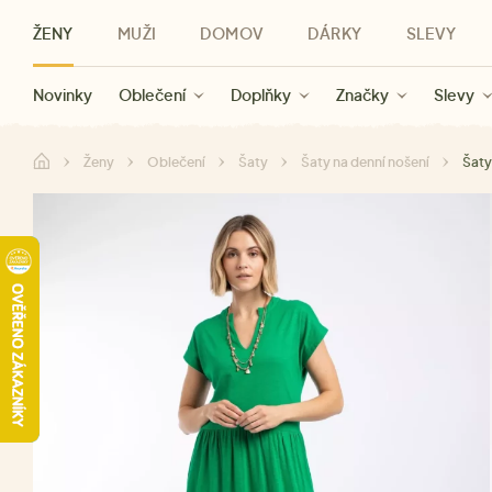
ŽENY
MUŽI
DOMOV
DÁRKY
SLEVY
Novinky
Novinky
Kategorie
Pro ženy
Slevy ženy
Oblečení
Oblečení
Pro muže
Značky
Slevy muži
Doplňky
Značky
Slevy
Pro děti
Slevy
Značky
Pro všechny
Slevy
Dá
Ženy
Oblečení
Šaty
Šaty na denní nošení
Šaty