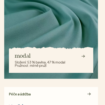
modal
Složení:
53 % bavlna, 47 % modal
Pružnost:
mírně pruží
Péče a údržba