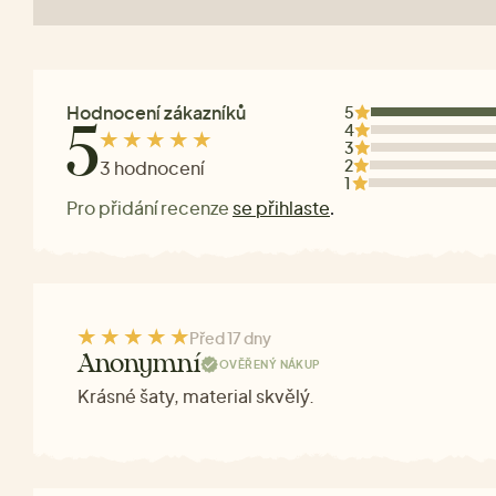
Hodnocení zákazníků
5
4
5
3
2
3 hodnocení
1
Pro přidání recenze
se přihlaste
.
Před 17 dny
Anonymní
OVĚŘENÝ NÁKUP
Krásné šaty, material skvělý.