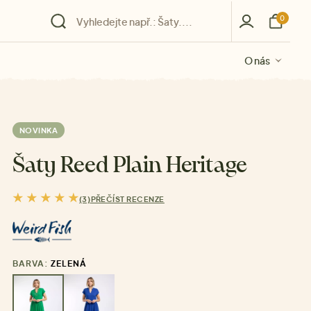
0
O nás
O nás
O nás
O nás
O nás
NOVINKA
Šaty Reed Plain Heritage
(3)
PŘEČÍST RECENZE
BARVA:
ZELENÁ