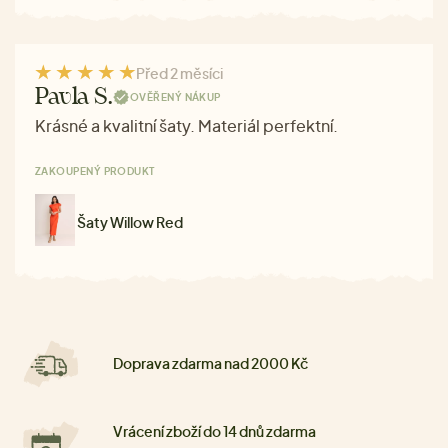
Před 2 měsíci
Pavla S.
OVĚŘENÝ NÁKUP
Krásné a kvalitní šaty. Materiál perfektní.
ZAKOUPENÝ PRODUKT
Šaty Willow Red
Doprava zdarma nad 2000 Kč
Vrácení zboží do 14 dnů zdarma