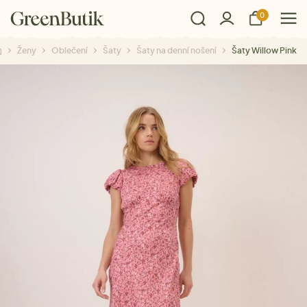
0
Ženy
Oblečení
Šaty
Šaty na denní nošení
Šaty Willow Pink