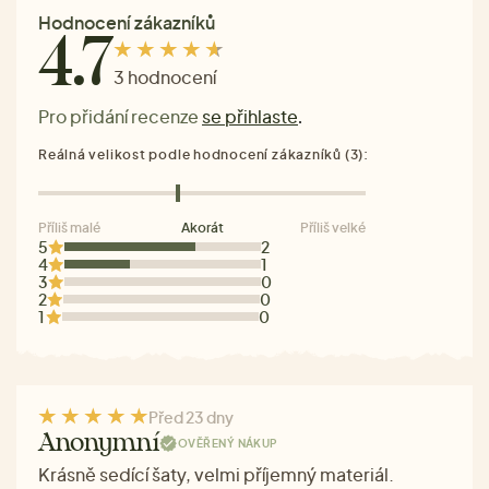
Hodnocení zákazníků
4.7
3 hodnocení
Pro přidání recenze
se přihlaste
.
Reálná velikost podle hodnocení zákazníků (3):
Příliš malé
Akorát
Příliš velké
5
2
4
1
3
0
2
0
1
0
Před 23 dny
Anonymní
OVĚŘENÝ NÁKUP
Krásně sedící šaty, velmi příjemný materiál.