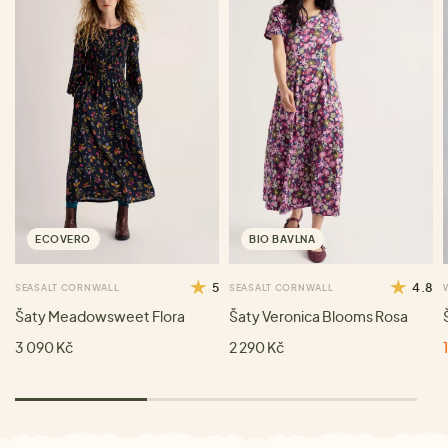
ECOVERO
BIO BAVLNA
5
4.8
SEASALT CORNWALL
SEASALT CORNWALL
Šaty Meadowsweet Flora
Šaty Veronica Blooms Rosa
3 090 Kč
2 290 Kč