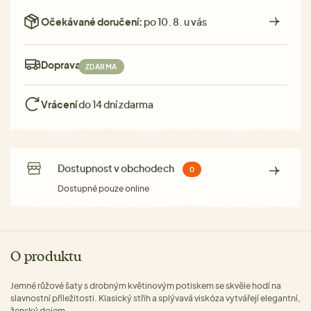
Očekávané doručení:
po 10. 8. u vás
Doprava:
ZDARMA
Vrácení
do 14 dní zdarma
Dostupnost v obchodech
0
Dostupné pouze online
O produktu
Jemné růžové šaty s drobným květinovým potiskem se skvěle hodí na
slavnostní příležitosti. Klasický střih a splývavá viskóza vytvářejí elegantní,
ženský dojem.