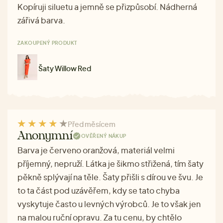
Kopíruji siluetu a jemně se přizpůsobí. Nádherná
zářivá barva.
ZAKOUPENÝ PRODUKT
Šaty Willow Red
Před měsícem
Anonymní
OVĚŘENÝ NÁKUP
Barva je červeno oranžová, materiál velmi
příjemný, nepruží. Látka je šikmo střižená, tím šaty
pěkně splývají na těle. Šaty přišli s dírou ve švu. Je
to ta část pod uzávěřem, kdy se tato chyba
vyskytuje často u levných výrobců. Je to však jen
na malou ruční opravu. Za tu cenu, by chtělo