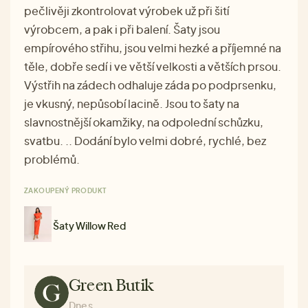
pečlivěji zkontrolovat výrobek už při šití
výrobcem, a pak i při balení. Šaty jsou
empírového střihu, jsou velmi hezké a příjemné na
těle, dobře sedí i ve větší velkosti a větších prsou.
Výstřih na zádech odhaluje záda po podprsenku,
je vkusný, nepůsobí lacině. Jsou to šaty na
slavnostnější okamžiky, na odpolední schůzku,
svatbu. .. Dodání bylo velmi dobré, rychlé, bez
problémů.
ZAKOUPENÝ PRODUKT
Šaty Willow Red
Green Butik
Dnes