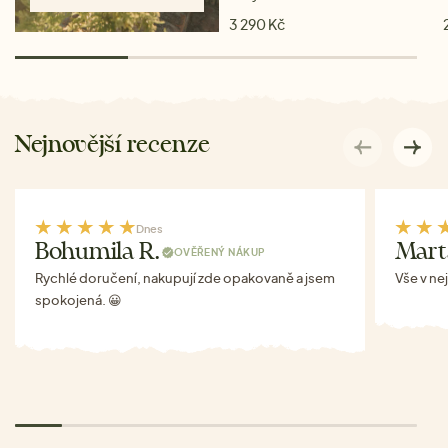
3 290 Kč
Nejnovější recenze
Dnes
Bohumila R.
Mart
OVĚŘENÝ NÁKUP
Rychlé doručení, nakupují zde opakovaně a jsem
Vše v ne
spokojená. 😀