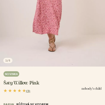
1
/
5
NOVINKA
Šaty Willow Pink
(3)
BARVA:
RŮŽOVÁ SE VZOREM