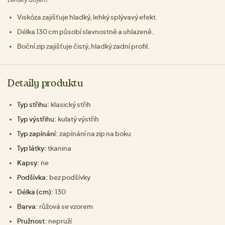
Viskóza zajišťuje hladký, lehký splývavý efekt.
Délka 130 cm působí slavnostně a uhlazeně.
Boční zip zajišťuje čistý, hladký zadní profil.
Detaily produktu
Typ střihu:
klasický střih
Typ výstřihu:
kulatý výstřih
Typ zapínání:
zapínání na zip na boku
Typ látky:
tkanina
Kapsy:
ne
Podšívka:
bez podšívky
Délka (cm):
130
Barva:
růžová se vzorem
Pružnost:
nepruží