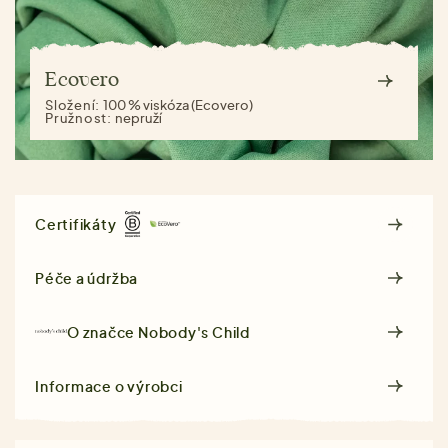
Ecovero
Složení:
100 % viskóza (Ecovero)
Pružnost:
nepruží
Certifikáty
Péče a údržba
O značce
Nobody's Child
Informace o výrobci