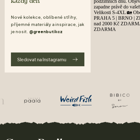
každý den
Nové kolekce, oblíbené střihy,
příjemné materiály a inspirace, jak
je nosit.
@greenbutikcz
Sledovat na Instagramu