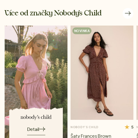
Více od značky Nobody's Child
NOVINKA
5
NOBODY'S CHILD
Detail
Šaty Frances Brown