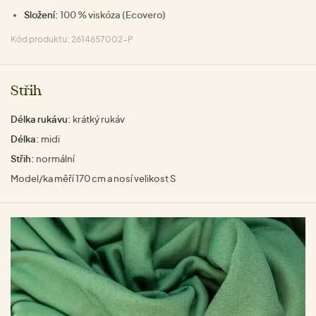
Složení:
100 % viskóza (Ecovero)
Kód produktu: 2614657002-P
Střih
Délka rukávu:
krátký rukáv
Délka:
midi
Střih:
normální
Model/ka měří 170 cm a nosí velikost S