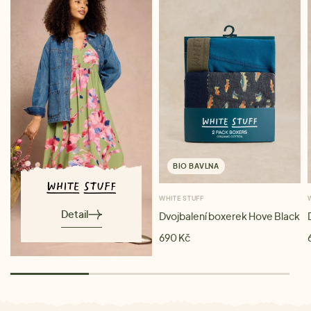
BIO BAVLNA
WHITE STUFF
Detail
Dvojbalení boxerek Hove Black
690 Kč