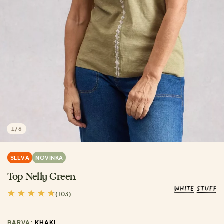
1
/
6
SLEVA
NOVINKA
Top Nelly Green
(103)
BARVA:
KHAKI