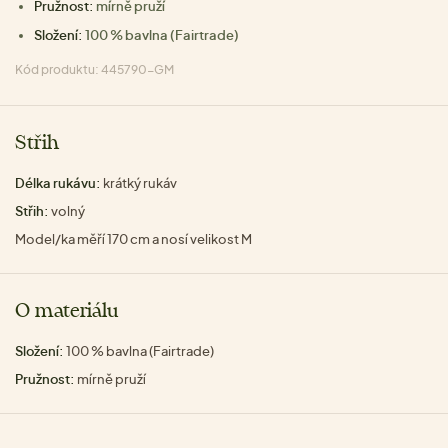
Pružnost:
mírně pruží
Složení:
100 % bavlna (Fairtrade)
Kód produktu: 445790-GM
Střih
Délka rukávu:
krátký rukáv
Střih:
volný
Model/ka měří 170 cm a nosí velikost M
O materiálu
Složení:
100 % bavlna (Fairtrade)
Pružnost:
mírně pruží