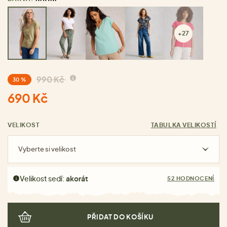
+27
990 Kč
30 %
690 Kč
VELIKOST
TABULKA VELIKOSTÍ
Vyberte si velikost
Velikost sedí:
akorát
52 HODNOCENÍ
PŘIDAT DO KOŠÍKU