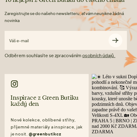
To nejlepší z Green Butiku do vašeho emailu
Zaregistrujte se do našeho newsletteru, ať vám neunikne žádná
novinka
Váš e-mail
Odběrem souhlasíte se zpracováním
osobních údajů.
Inspirace z Green Butiku
každý den
Nové kolekce, oblíbené střihy,
příjemné materiály a inspirace, jak
je nosit.
@greenbutikcz