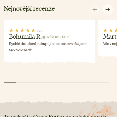
Nejnovější recenze
Dnes
Bohumila R.
Mart
OVĚŘENÝ NÁKUP
Rychlé doručení, nakupují zde opakovaně a jsem
Vše v ne
spokojená. 😀