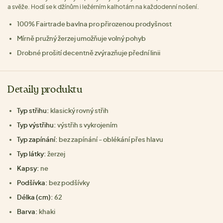
a svěže. Hodí se k džínům i ležérním kalhotám na každodenní nošení.
100% Fairtrade bavlna pro přirozenou prodyšnost
Mírně pružný žerzej umožňuje volný pohyb
Drobné prošití decentně zvýrazňuje přední linii
Detaily produktu
Typ střihu:
klasický rovný střih
Typ výstřihu:
výstřih s vykrojením
Typ zapínání:
bez zapínání - oblékání přes hlavu
Typ látky:
žerzej
Kapsy:
ne
Podšívka:
bez podšívky
Délka (cm):
62
Barva:
khaki