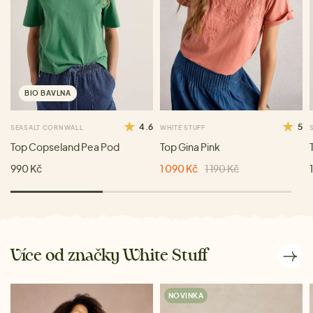
BIO BAVLNA
4.6
5
SEASALT CORNWALL
WHITE STUFF
Top Copseland Pea Pod
Top Gina Pink
990 Kč
1 090 Kč
1 190 Kč
Více od značky White Stuff
NOVINKA