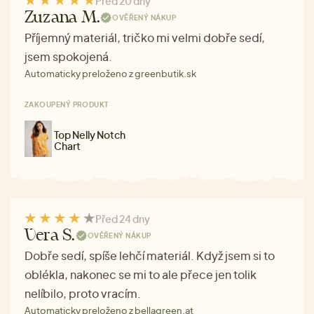
Před 20 dny
Zuzana M.
OVĚŘENÝ NÁKUP
Příjemný materiál, tričko mi velmi dobře sedí,
jsem spokojená.
Automaticky preloženo z greenbutik.sk
ZAKOUPENÝ PRODUKT
Top Nelly Notch
Chart
Před 24 dny
Vera S.
OVĚŘENÝ NÁKUP
Dobře sedí, spíše lehčí materiál. Když jsem si to
oblékla, nakonec se mi to ale přece jen tolik
nelíbilo, proto vracím.
Automaticky preloženo z bellagreen.at