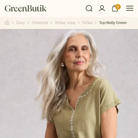
0
Ženy
Oblečení
Trička, topy
Trička
Top Nelly Green