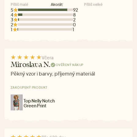
Příliš malé
Akorát
Příliš velké
5
92
4
8
3
2
2
0
1
1
Včera
Miroslava N.
OVĚŘENÝ NÁKUP
Pěkný vzor i barvy, příjemný materiál
ZAKOUPENÝ PRODUKT
Top Nelly Notch
Green Print