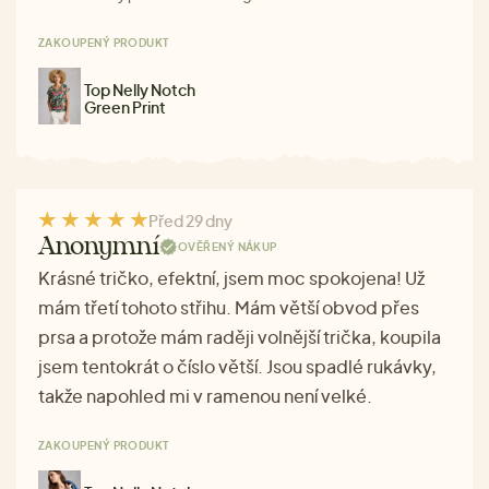
ZAKOUPENÝ PRODUKT
Top Nelly Notch
Green Print
Před 29 dny
Anonymní
OVĚŘENÝ NÁKUP
Krásné tričko, efektní, jsem moc spokojena! Už
mám třetí tohoto střihu. Mám větší obvod přes
prsa a protože mám raději volnější trička, koupila
jsem tentokrát o číslo větší. Jsou spadlé rukávky,
takže napohled mi v ramenou není velké.
ZAKOUPENÝ PRODUKT