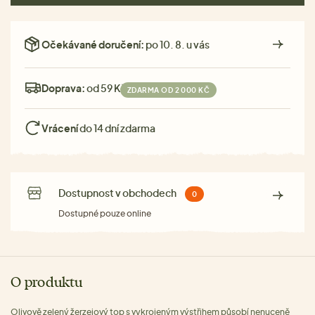
Očekávané doručení:
po 10. 8. u vás
Doprava:
od 59 Kč
ZDARMA OD 2 000 KČ
Vrácení
do 14 dní zdarma
Dostupnost v obchodech
0
Dostupné pouze online
O produktu
Olivově zelený žerzejový top s vykrojeným výstřihem působí nenuceně