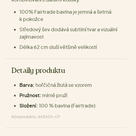
100% Fairtrade bavlna je jemná a šetrná
k pokožce
Středový šev dodává subtilní tvar a vizuální
zajímavost
Délka 62 cm sluší většině velikostí
Detaily produktu
Barva:
hořčičná žlutá se vzorem
Pružnost:
mírně pruží
Složení:
100 % bavlna (Fairtrade)
Kód produktu: 443000-CP