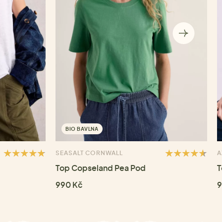
BIO BAVLNA
SEASALT CORNWALL
A
Top Copseland Pea Pod
T
990 Kč
9