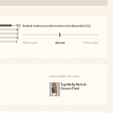
92
Reálná velikost podle hodnocení zákazníků (52):
8
2
0
1
Příliš malé
Akorát
Příliš velké
ZAKOUPENÝ PRODUKT
Top Nelly Notch
Green Print