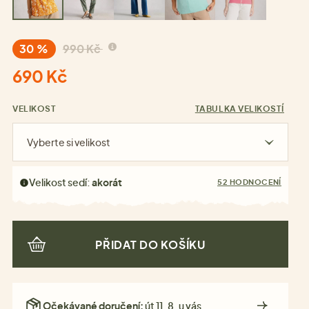
30 %
990 Kč
690 Kč
VELIKOST
TABULKA VELIKOSTÍ
Vyberte si velikost
Velikost sedí:
akorát
52 HODNOCENÍ
PŘIDAT DO KOŠÍKU
Očekávané doručení:
út 11. 8. u vás