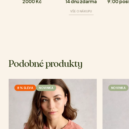
2000 Kč
14 dnů zdarma
9:00 posí
VŠE O NÁKUPU
Podobné produkty
8 % SLEVA
NOVINKA
NOVINKA