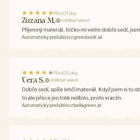
Před 21 dny
Zuzana M.
OVĚŘENÝ NÁKUP
Příjemný materiál, tričko mi velmi dobře sedí, js
Automaticky preloženo z greenbutik.sk
Před 25 dny
Vera S.
OVĚŘENÝ NÁKUP
Dobře sedí, spíše lehčí materiál. Když jsem si to 
to ale přece jen tolik nelíbilo, proto vracím.
Automaticky preloženo z bellagreen.at