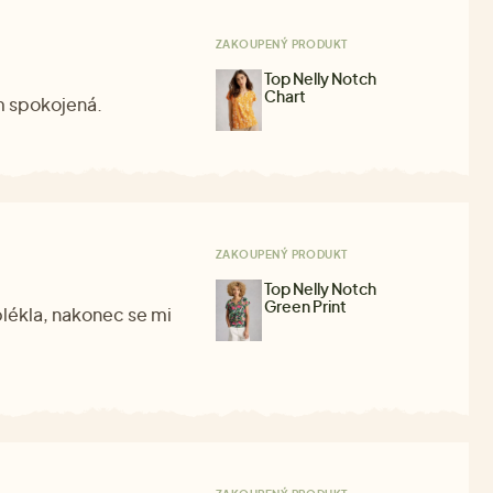
ZAKOUPENÝ PRODUKT
Top Nelly Notch
Chart
em spokojená.
ZAKOUPENÝ PRODUKT
Top Nelly Notch
Green Print
oblékla, nakonec se mi