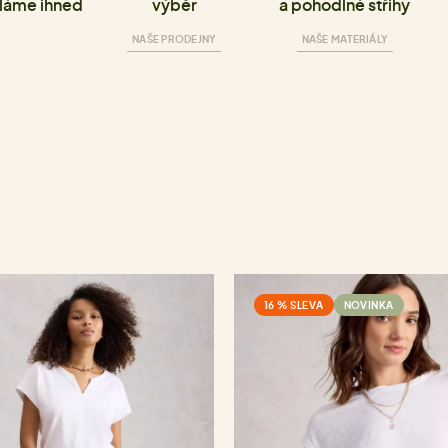
láme ihned
výběr
a pohodlné střihy
NAŠE PRODEJNY
NAŠE MATERIÁLY
16 % SLEVA
NOVINKA