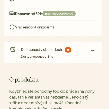
Doprava:
od 59 Kč
ZDARMA OD 2 000 KČ
Vrácení
do 14 dní zdarma
Dostupnost v obchodech
0
Dostupné pouze online
O produktu
Když hledáte pohodlný top do práce i na volný
čas, tahle varianta vás nezklame. Jeho čistý
střih a decentní výstřih umožňují snadné
kombinování s dalšími kousky.