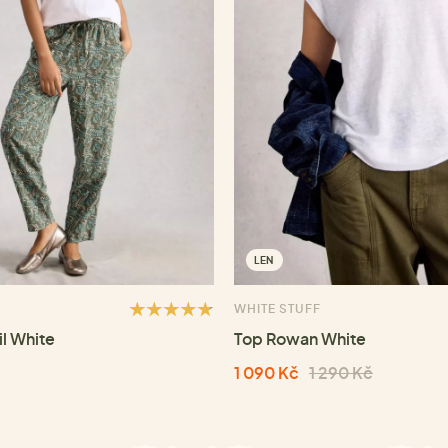
LEN
WHITE STUFF
il White
Top Rowan White
1 090 Kč
1 290 Kč