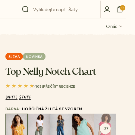
0
O nás
O nás
O nás
O nás
O nás
SLEVA
NOVINKA
Top Nelly Notch Chart
(103)
PŘEČÍST RECENZE
BARVA:
HOŘČIČNÁ ŽLUTÁ SE VZOREM
+27