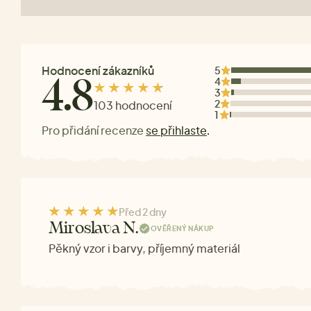
Hodnocení zákazníků
5
4
4.8
3
2
103 hodnocení
1
Pro přidání recenze
se přihlaste
.
Před 2 dny
Miroslava N.
OVĚŘENÝ NÁKUP
Pěkný vzor i barvy, příjemný materiál