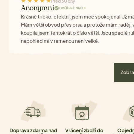
Před 30 dny
Anonymní
OVĚŘENÝ NÁKUP
Krásné tričko, efektní, jsem moc spokojena! Už mám
Mám větší obvod přes prsa a protože mám raději vo
koupila jsem tentokrát o číslo větší. Jsou spadlé r
napohled mi v ramenou není velké.
Zobra
Doprava zdarma nad
Vrácení zboží do
Objedn