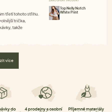
ZAKOUPENÝ PRODUKT
Top Nelly Notch
White Print
 třetí tohoto střihu.
lnější trička,
ukávky, takže
zit více
ávky do
4 prodejny a osobní
Příjemné materiály