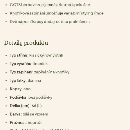
GOTS bio bavlna je jemná a šetrná k pokožce
Knoflíkové zapínání umožňuje variabilní styling límce
Dvě náprsní kapsy dodají outfitu praktičnost
Detaily produktu
Typ střihu:
klasický rovný střih
Typ výstřihu:
límeček
Typ zapínání:
zapínání na knoflíky
Typ látky:
tkanina
Kapsy:
ano
Podšívka:
bez podšívky
Délka (cm):
66 (L)
Barva:
bílá se vzorem
Pružnost:
nepruží