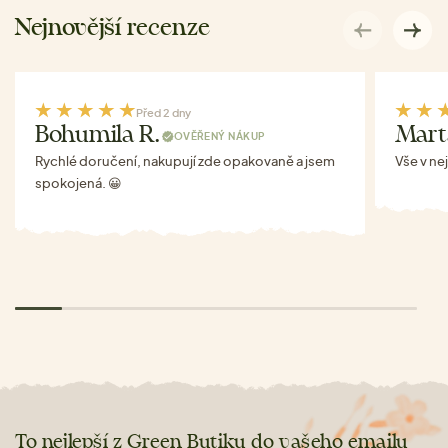
Nejnovější recenze
Před 2 dny
Bohumila R.
Mart
OVĚŘENÝ NÁKUP
Rychlé doručení, nakupují zde opakovaně a jsem
Vše v ne
spokojená. 😀
To nejlepší z Green Butiku do vašeho emailu