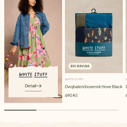
BIO BAVLNA
WHITE STUFF
Detail
Dvojbalení boxerek Hove Black
690 Kč