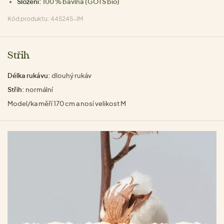
Složení:
100 % bavlna (GOTS bio)
Kód produktu: 445245-IM
Střih
Délka rukávu:
dlouhý rukáv
Střih:
normální
Model/ka měří 170 cm a nosí velikost M