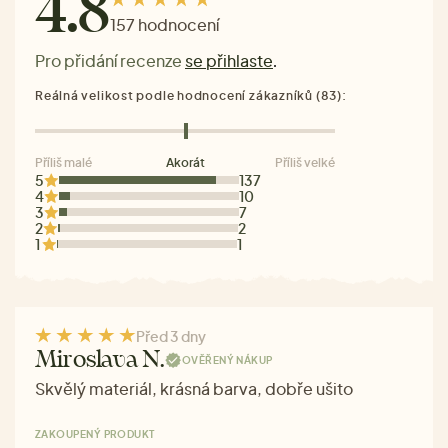
4.8
157 hodnocení
Pro přidání recenze
se přihlaste
.
Reálná velikost podle hodnocení zákazníků (83):
Příliš malé
Akorát
Příliš velké
5
137
4
10
3
7
2
2
1
1
Před 3 dny
Miroslava N.
OVĚŘENÝ NÁKUP
Skvělý materiál, krásná barva, dobře ušito
ZAKOUPENÝ PRODUKT