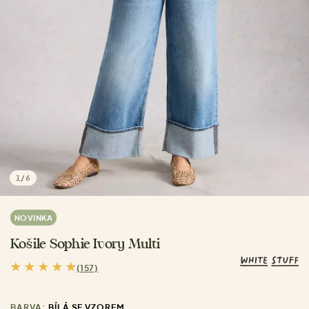
1
/
6
NOVINKA
Košile Sophie Ivory Multi
(157)
BARVA:
BÍLÁ SE VZOREM