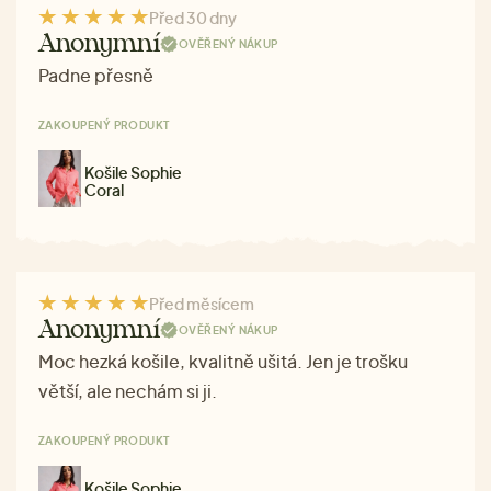
Před 30 dny
Anonymní
OVĚŘENÝ NÁKUP
Padne přesně
ZAKOUPENÝ PRODUKT
Košile Sophie
Coral
Před měsícem
Anonymní
OVĚŘENÝ NÁKUP
Moc hezká košile, kvalitně ušitá. Jen je trošku
větší, ale nechám si ji.
ZAKOUPENÝ PRODUKT
Košile Sophie