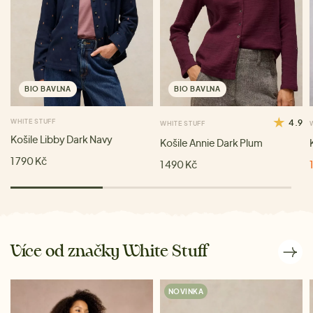
BIO BAVLNA
BIO BAVLNA
WHITE STUFF
4.9
WHITE STUFF
Košile Libby Dark Navy
Košile Annie Dark Plum
1 790 Kč
1 490 Kč
Více od značky White Stuff
NOVINKA