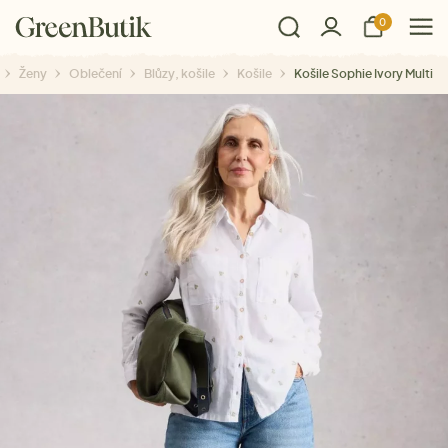
0
Ženy
Oblečení
Blůzy, košile
Košile
Košile Sophie Ivory Multi