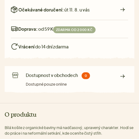
Očekávané doručení:
út 11. 8. u vás
Doprava:
od 59 Kč
ZDARMA OD 2 000 KČ
Vrácení
do 14 dní zdarma
Dostupnost v obchodech
0
Dostupné pouze online
O produktu
Bílá košile z organické bavlny má nadčasový, upravený charakter. Hodí se
do práce i na neformální setkání, kde oceníte čistý střih.