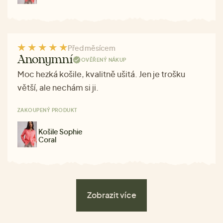
Před měsícem
Anonymní
OVĚŘENÝ NÁKUP
Moc hezká košile, kvalitně ušitá. Jen je trošku
větší, ale nechám si ji.
ZAKOUPENÝ PRODUKT
Košile Sophie
Coral
Zobrazit více