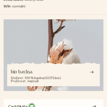
Střih:
normální
bio bavlna
Složení:
100 % bavlna (GOTS bio)
Pružnost:
nepruží
Certifikáty