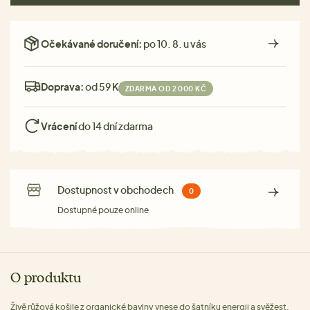
Očekávané doručení:
po 10. 8. u vás
Doprava:
od 59 Kč
ZDARMA OD 2 000 KČ
Vrácení
do 14 dní zdarma
Dostupnost v obchodech
0
Dostupné pouze online
O produktu
Živě růžová košile z organické bavlny vnese do šatníku energii a svěžest.