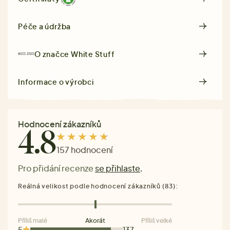
Péče a údržba
O značce
White Stuff
Informace o výrobci
Hodnocení zákazníků
4.8
157 hodnocení
Pro přidání recenze
se přihlaste
.
Reálná velikost podle hodnocení zákazníků (83):
Příliš malé
Akorát
Příliš velké
5
137