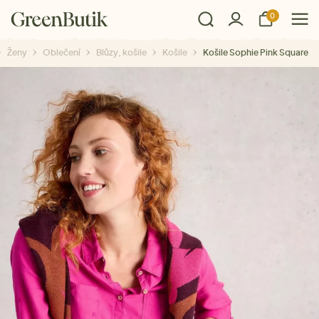
0
Ženy
Oblečení
Blůzy, košile
Košile
Košile Sophie Pink Square