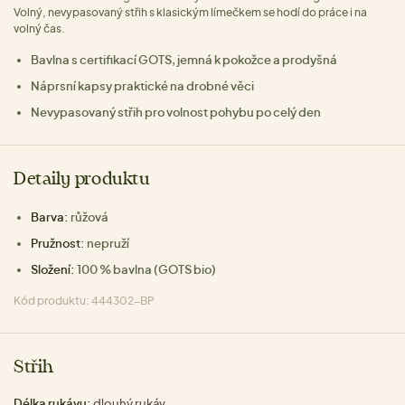
Volný, nevypasovaný střih s klasickým límečkem se hodí do práce i na
volný čas.
Bavlna s certifikací GOTS, jemná k pokožce a prodyšná
Náprsní kapsy praktické na drobné věci
Nevypasovaný střih pro volnost pohybu po celý den
Detaily produktu
Barva:
růžová
Pružnost:
nepruží
Složení:
100 % bavlna (GOTS bio)
Kód produktu: 444302-BP
Střih
Délka rukávu:
dlouhý rukáv