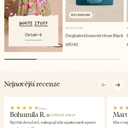
BIO BAVLNA
WHITE STUFF
Detail
Dvojbalení boxerek Hove Black
690 Kč
Nejnovější recenze
Dnes
Bohumila R.
Mart
OVĚŘENÝ NÁKUP
Rychlé doručení, nakupují zde opakovaně a jsem
Vše v ne