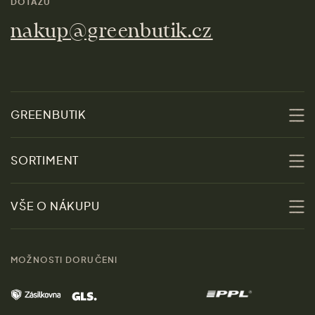
DOTAZŮ
nakup@greenbutik.cz
GREENBUTIK
O nás
SORTIMENT
Udržitelnost
Slevy
VŠE O NÁKUPU
Materiály
Ženy
Průvodce velikostmi
Obchody
MOŽNOSTI DORUČENI
Muži
Vrácení zboží zdarma
Kontakt
Domov
Doprava a platba