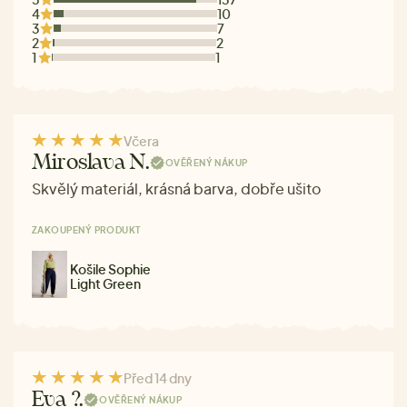
4
10
3
7
2
2
1
1
Včera
Miroslava N.
OVĚŘENÝ NÁKUP
Skvělý materiál, krásná barva, dobře ušito
ZAKOUPENÝ PRODUKT
Košile Sophie
Light Green
Před 14 dny
Eva ?.
OVĚŘENÝ NÁKUP