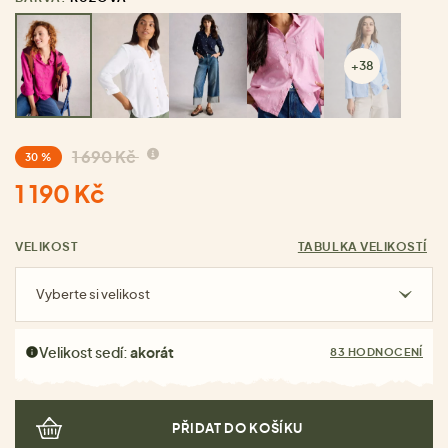
+38
1 690 Kč
30 %
1 190 Kč
VELIKOST
TABULKA VELIKOSTÍ
Vyberte si velikost
Velikost sedí:
akorát
83 HODNOCENÍ
PŘIDAT DO KOŠÍKU