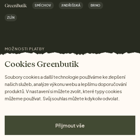
Kariéra
SMÍCHOV
JINDŘIŠSKÁ
BRNO
Dárky
Výhody nákupu u nás
ZLÍN
Značky
Pro média
MOŽNOSTI PLATBY
Magazín
Cookies Greenbutik
Soubory cookies a další technologie používáme ke zlepšení
našich služeb, analýze výkonu webu a lepšímu doporučování
produktů. V nastavení si můžete zvolit, které typy cookies
můžeme používat. Svůj souhlas můžete kdykoliv odvolat.
Přijmout vše