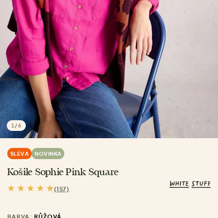
1
/
6
SLEVA
NOVINKA
Košile Sophie Pink Square
(157)
BARVA:
RŮŽOVÁ