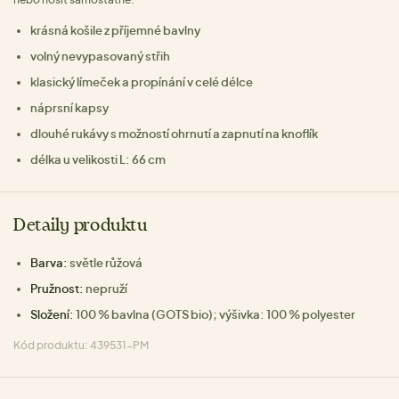
krásná košile z příjemné bavlny
volný nevypasovaný střih
klasický límeček a propínání v celé délce
náprsní kapsy
dlouhé rukávy s možností ohrnutí a zapnutí na knoflík
délka u velikosti L: 66 cm
Detaily produktu
Barva:
světle růžová
Pružnost:
nepruží
Složení:
100 % bavlna (GOTS bio); výšivka: 100 % polyester
Kód produktu: 439531-PM