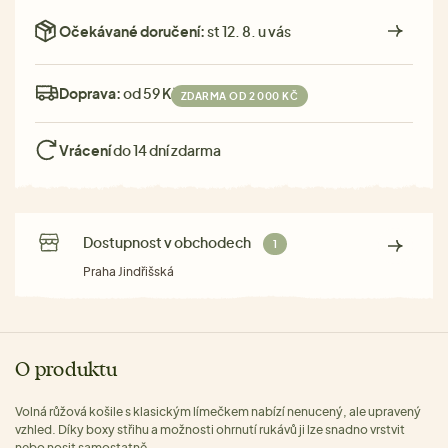
Očekávané doručení:
st 12. 8. u vás
Doprava:
od 59 Kč
ZDARMA OD 2 000 KČ
Vrácení
do 14 dní zdarma
Dostupnost v obchodech
1
Praha Jindřišská
O produktu
Volná růžová košile s klasickým límečkem nabízí nenucený, ale upravený
vzhled. Díky boxy střihu a možnosti ohrnutí rukávů ji lze snadno vrstvit
nebo nosit samostatně.