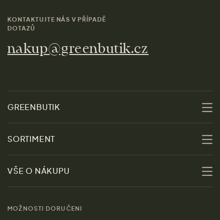
KONTAKTUJTE NÁS V PŘÍPADĚ
DOTAZŮ
nakup@greenbutik.cz
GREENBUTIK
O nás
SORTIMENT
Udržitelnost
Slevy
VŠE O NÁKUPU
Materiály
Ženy
Průvodce velikostmi
Obchody
MOŽNOSTI DORUČENI
Muži