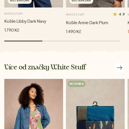
BIO BAVLNA
BIO BAVLNA
WHITE STUFF
4.9
WHITE STUFF
Košile Libby Dark Navy
Košile Annie Dark Plum
1 790 Kč
1 490 Kč
Více od značky White Stuff
NOVINKA