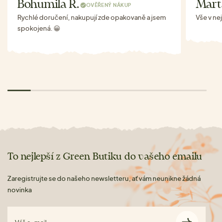
Bohumila R.
Mart
OVĚŘENÝ NÁKUP
Rychlé doručení, nakupují zde opakovaně a jsem
Vše v ne
spokojená. 😀
To nejlepší z Green Butiku do vašeho emailu
Zaregistrujte se do našeho newsletteru, ať vám neunikne žádná
novinka