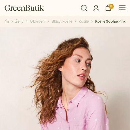
0
Ženy
Oblečení
Blůzy, košile
Košile
Košile Sophie Pink