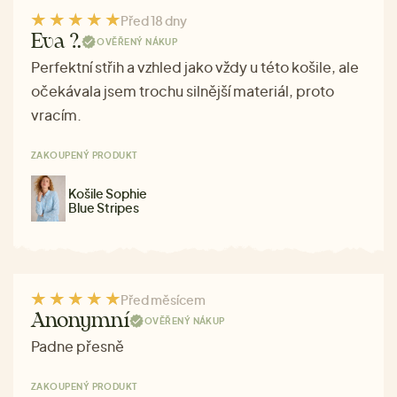
Před 18 dny
Eva ?.
OVĚŘENÝ NÁKUP
Perfektní střih a vzhled jako vždy u této košile, ale
očekávala jsem trochu silnější materiál, proto
vracím.
ZAKOUPENÝ PRODUKT
Košile Sophie
Blue Stripes
Před měsícem
Anonymní
OVĚŘENÝ NÁKUP
Padne přesně
ZAKOUPENÝ PRODUKT