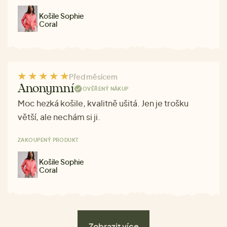
Košile Sophie
Coral
Před měsícem
Anonymní
OVĚŘENÝ NÁKUP
Moc hezká košile, kvalitně ušitá. Jen je trošku
větší, ale nechám si ji.
ZAKOUPENÝ PRODUKT
Košile Sophie
Coral
Zobrazit více