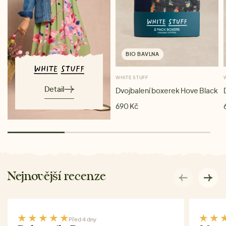
BIO BAVLNA
WHITE STUFF
Detail
Dvojbalení boxerek Hove Black
690 Kč
Nejnovější recenze
Před 4 dny