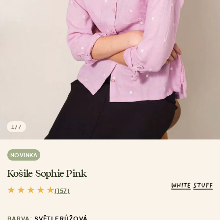
1
/
7
NOVINKA
Košile Sophie Pink
(157)
BARVA:
SVĚTLE RŮŽOVÁ