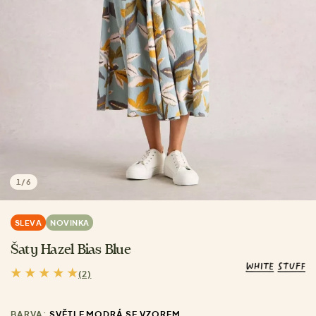
1
/
6
SLEVA
NOVINKA
Šaty Hazel Bias Blue
(2)
BARVA:
SVĚTLE MODRÁ SE VZOREM