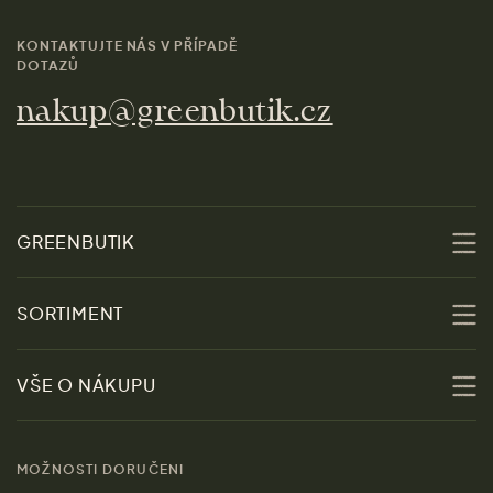
KONTAKTUJTE NÁS V PŘÍPADĚ
DOTAZŮ
nakup@greenbutik.cz
GREENBUTIK
O nás
SORTIMENT
Udržitelnost
Slevy
VŠE O NÁKUPU
Materiály
Ženy
Průvodce velikostmi
Obchody
MOŽNOSTI DORUČENI
Muži