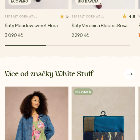
ECOVERO
BIO BAVLNA
5
4.8
SEASALT CORNWALL
SEASALT CORNWALL
Šaty Meadowsweet Flora
Šaty Veronica Blooms Rosa
3 090 Kč
2 290 Kč
Více od značky White Stuff
NOVINKA