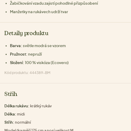
Žabičkování vzadu zajistí pohodlné přizpůsobení
Manžetky na rukávech udrží tvar
Detaily produktu
Barva:
světle modrá se vzorem
Pružnost:
nepruží
Složení:
100 % viskóza (Ecovero)
Kód produktu: 444389-BM
Střih
Délka rukávu:
krátký rukáv
Délka:
midi
Střih:
normální
Model/ka měří 175 cm a nosí velikost M