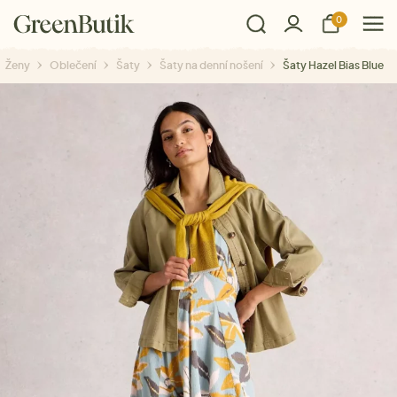
0
Ženy
Oblečení
Šaty
Šaty na denní nošení
Šaty Hazel Bias Blue