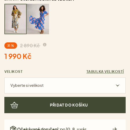
2 890 Kč
31 %
1 990 Kč
VELIKOST
TABULKA VELIKOSTÍ
Vyberte si velikost
PŘIDAT DO KOŠÍKU
Očekávané doručení:
po 10. 8. u vás