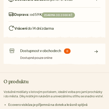
Doprava:
od 59 Kč
ZDARMA OD 2 000 KČ
Vrácení
do 14 dní zdarma
Dostupnost v obchodech
0
Dostupné pouze online
O produktu
Vzdušné midišaty s listovým potiskem, ideální volba pro jarní procházky
i do města. Díky krátkým rukávům a univerzálnímu střihu se snadno vrství.
Ecovero viskóza je příjemná na dotek a krásně splývá