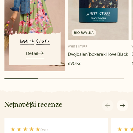
BIO BAVLNA
WHITE STUFF
Detail
Dvojbalení boxerek Hove Black
690 Kč
Nejnovější recenze
Dnes