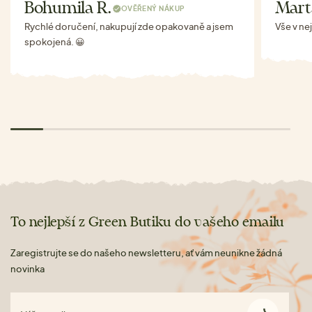
Bohumila R.
Mart
OVĚŘENÝ NÁKUP
Rychlé doručení, nakupují zde opakovaně a jsem
Vše v ne
spokojená. 😀
To nejlepší z Green Butiku do vašeho emailu
Zaregistrujte se do našeho newsletteru, ať vám neunikne žádná
novinka