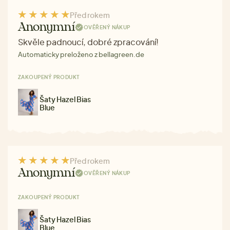
Před rokem
Anonymní
OVĚŘENÝ NÁKUP
Skvěle padnoucí, dobré zpracování!
Automaticky preloženo z bellagreen.de
ZAKOUPENÝ PRODUKT
Šaty Hazel Bias
Blue
Před rokem
Anonymní
OVĚŘENÝ NÁKUP
ZAKOUPENÝ PRODUKT
Šaty Hazel Bias
Blue