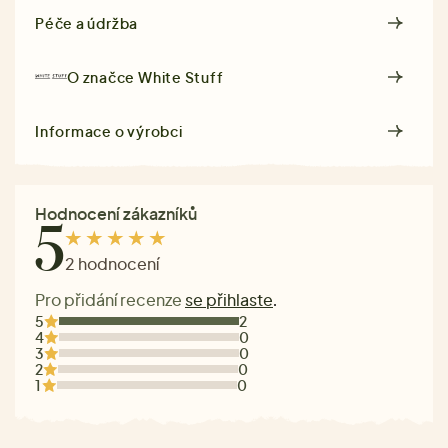
Péče a údržba
O značce
White Stuff
Informace o výrobci
Hodnocení zákazníků
5
2 hodnocení
Pro přidání recenze
se přihlaste
.
5
2
4
0
3
0
2
0
1
0